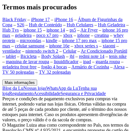
Termos mais procurados
Black Friday
–
iPhone 17
–
iPhone 16
–
Álbum de Figurinhas da
Copa
–
S26
–
Hub de Conteúdo
–
Hub Celulares
–
Hub Geladeira
–
Hub Tvs
–
iphone 15
–
iphone 14
–
ps5
–
Air Fryer
–
iphone 16 pro
max
–
geladeira
–
poco x7 pro
–
xbox
–
iphone
–
creatina
–
whey
protein
–
microondas
–
kindle
–
iphone 17 pro max
–
iphone 15 pro
max
–
celular samsung
–
iphone 16e
–
xbox series s
–
xiaomi
–
ventilador
–
nintendo switch 2
–
Celular
–
Ar Condicionado Portátil
–
tablet
–
Bicicleta
–
Body Splash
–
jbl
–
redmi note 14
–
tenis nike
–
maquina de lavar roupa
–
liquidificador
–
ipad
–
guarda roupa
–
geladeira frost free
–
fogão 4 bocas
–
Armário de Cozinha
–
Alexa
–
TV 50 polegadas
–
TV 32 polegadas
Mais informações
Blog da Lu
Nossas lojas
WhatsApp da Lu
Tenha sua
loja
Regulamento
Acessibilidade
Segurança e Privacidade
Preços e condições de pagamento exclusivos para compras via
internet, podendo variar nas lojas físicas. Ofertas válidas na compra
de até 5 peças de cada produto por cliente, até o término dos nossos
estoques para internet. Caso os produtos apresentem divergências de
valores, o preço válido é o da sacola de compras.
O Magazine Luiza atua como correspondente no País, nos termos da
Resolução CMN nº 4.935/2021, e encaminha propostas de cartão de