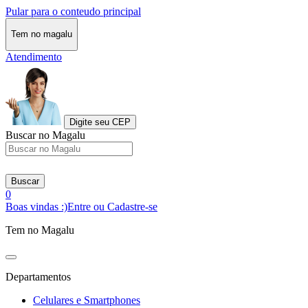
Pular para o conteudo principal
Tem no magalu
Atendimento
Digite seu CEP
Buscar no Magalu
Buscar
0
Boas vindas :)
Entre ou Cadastre-se
Tem no Magalu
Departamentos
Celulares e Smartphones