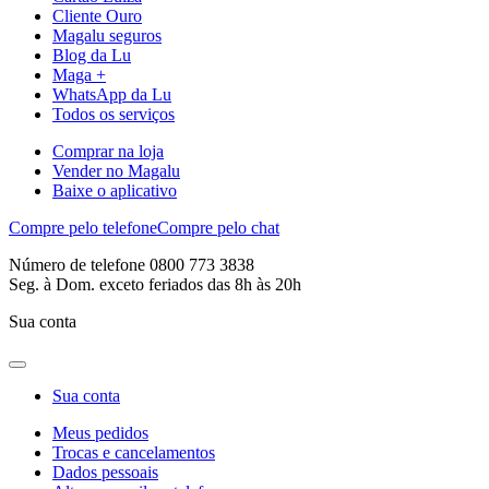
Cliente Ouro
Magalu seguros
Blog da Lu
Maga +
WhatsApp da Lu
Todos os serviços
Comprar na loja
Vender no Magalu
Baixe o aplicativo
Compre pelo telefone
Compre pelo chat
Número de telefone 0800 773 3838
Seg. à Dom. exceto feriados das 8h às 20h
Sua conta
Sua conta
Meus pedidos
Trocas e cancelamentos
Dados pessoais