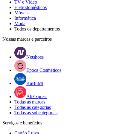
TV e Vídeo
Eletrodomésticos
Móveis
Informática
Moda
Todos os departamentos
Nossas marcas e parceiros
Netshoes
Epoca Cosméticos
KaBuM!
AliExpress
Todas as marcas
Todas as categorias
Todas as subcategorias
Serviços e benefícios
Cartão Luiza