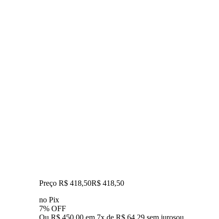
Preço R$ 418,50
R$
418
,
50
no Pix
7% OFF
Ou R$ 450,00 em 7x de R$ 64,29 sem juros
ou