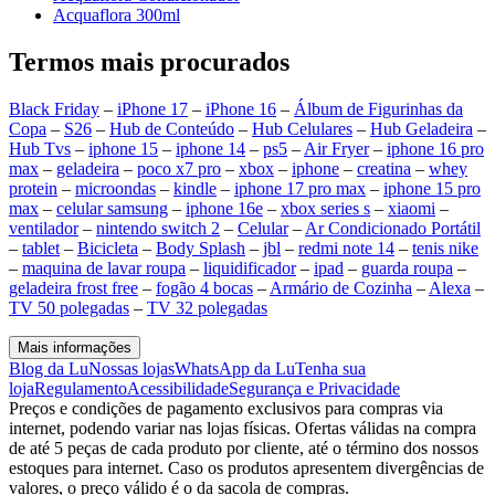
Acquaflora 300ml
Termos mais procurados
Black Friday
–
iPhone 17
–
iPhone 16
–
Álbum de Figurinhas da
Copa
–
S26
–
Hub de Conteúdo
–
Hub Celulares
–
Hub Geladeira
–
Hub Tvs
–
iphone 15
–
iphone 14
–
ps5
–
Air Fryer
–
iphone 16 pro
max
–
geladeira
–
poco x7 pro
–
xbox
–
iphone
–
creatina
–
whey
protein
–
microondas
–
kindle
–
iphone 17 pro max
–
iphone 15 pro
max
–
celular samsung
–
iphone 16e
–
xbox series s
–
xiaomi
–
ventilador
–
nintendo switch 2
–
Celular
–
Ar Condicionado Portátil
–
tablet
–
Bicicleta
–
Body Splash
–
jbl
–
redmi note 14
–
tenis nike
–
maquina de lavar roupa
–
liquidificador
–
ipad
–
guarda roupa
–
geladeira frost free
–
fogão 4 bocas
–
Armário de Cozinha
–
Alexa
–
TV 50 polegadas
–
TV 32 polegadas
Mais informações
Blog da Lu
Nossas lojas
WhatsApp da Lu
Tenha sua
loja
Regulamento
Acessibilidade
Segurança e Privacidade
Preços e condições de pagamento exclusivos para compras via
internet, podendo variar nas lojas físicas. Ofertas válidas na compra
de até 5 peças de cada produto por cliente, até o término dos nossos
estoques para internet. Caso os produtos apresentem divergências de
valores, o preço válido é o da sacola de compras.