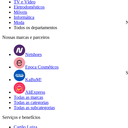
TV e Vídeo
Eletrodomésticos
Móveis
Informática
Moda
N
Todos os departamentos
Nossas marcas e parceiros
Netshoes
Epoca Cosméticos
S
KaBuM!
AliExpress
Todas as marcas
Todas as categorias
Todas as subcategorias
Serviços e benefícios
Cartão Luiza