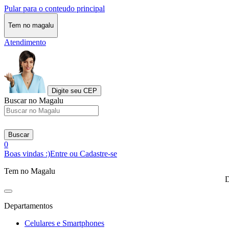
Pular para o conteudo principal
Tem no magalu
Atendimento
Digite seu CEP
Buscar no Magalu
Buscar
0
Boas vindas :)
Entre ou Cadastre-se
Tem no Magalu
D
Departamentos
Celulares e Smartphones