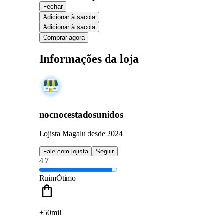
Fechar
Adicionar à sacola
Adicionar à sacola
Comprar agora
Informações da loja
nocnocestadosunidos
Lojista Magalu desde 2024
Fale com lojista
Seguir
4.7
Ruim
Ótimo
+50mil