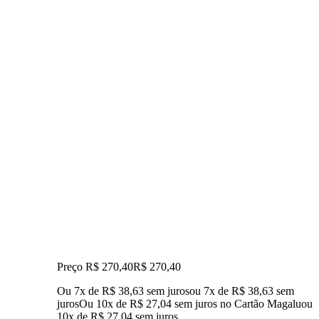
Preço R$ 270,40
R$
270
,
40
Ou 7x de R$ 38,63 sem juros
ou
7
x de
R$ 38,63
sem
juros
Ou 10x de R$ 27,04 sem juros no Cartão Magalu
ou
10
x de
R$ 27,04
sem juros