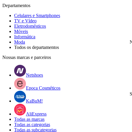
Departamentos
Celulares e Smartphones
TV e Vídeo
Eletrodomésticos
Móveis
Informática
Moda
N
Todos os departamentos
Nossas marcas e parceiros
Netshoes
Epoca Cosméticos
S
KaBuM!
AliExpress
Todas as marcas
Todas as categorias
Todas as subcategorias