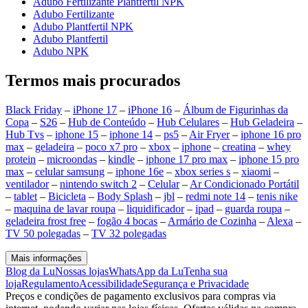
Adubo Fertilizante Plantfertil NPK
Adubo Fertilizante
Adubo Plantfertil NPK
Adubo Plantfertil
Adubo NPK
Termos mais procurados
Black Friday
–
iPhone 17
–
iPhone 16
–
Álbum de Figurinhas da
Copa
–
S26
–
Hub de Conteúdo
–
Hub Celulares
–
Hub Geladeira
–
Hub Tvs
–
iphone 15
–
iphone 14
–
ps5
–
Air Fryer
–
iphone 16 pro
max
–
geladeira
–
poco x7 pro
–
xbox
–
iphone
–
creatina
–
whey
protein
–
microondas
–
kindle
–
iphone 17 pro max
–
iphone 15 pro
max
–
celular samsung
–
iphone 16e
–
xbox series s
–
xiaomi
–
ventilador
–
nintendo switch 2
–
Celular
–
Ar Condicionado Portátil
–
tablet
–
Bicicleta
–
Body Splash
–
jbl
–
redmi note 14
–
tenis nike
–
maquina de lavar roupa
–
liquidificador
–
ipad
–
guarda roupa
–
geladeira frost free
–
fogão 4 bocas
–
Armário de Cozinha
–
Alexa
–
TV 50 polegadas
–
TV 32 polegadas
Mais informações
Blog da Lu
Nossas lojas
WhatsApp da Lu
Tenha sua
loja
Regulamento
Acessibilidade
Segurança e Privacidade
Preços e condições de pagamento exclusivos para compras via