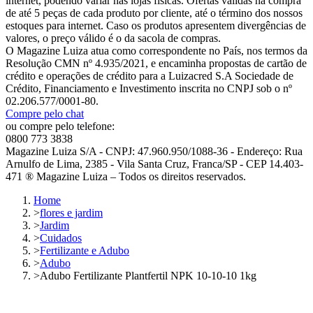
internet, podendo variar nas lojas físicas. Ofertas válidas na compra
de até 5 peças de cada produto por cliente, até o término dos nossos
estoques para internet. Caso os produtos apresentem divergências de
valores, o preço válido é o da sacola de compras.
O Magazine Luiza atua como correspondente no País, nos termos da
Resolução CMN nº 4.935/2021, e encaminha propostas de cartão de
crédito e operações de crédito para a Luizacred S.A Sociedade de
Crédito, Financiamento e Investimento inscrita no CNPJ sob o nº
02.206.577/0001-80.
Compre pelo chat
ou compre pelo telefone:
0800 773 3838
Magazine Luiza S/A - CNPJ: 47.960.950/1088-36 - Endereço: Rua
Arnulfo de Lima, 2385 - Vila Santa Cruz, Franca/SP - CEP 14.403-
471 ® Magazine Luiza – Todos os direitos reservados.
Home
>
flores e jardim
>
Jardim
>
Cuidados
>
Fertilizante e Adubo
>
Adubo
>
Adubo Fertilizante Plantfertil NPK 10-10-10 1kg