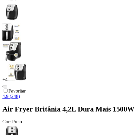
+
4
Favoritar
4.9 (248)
Air Fryer Britânia 4,2L Dura Mais 1500
Cor:
Preto