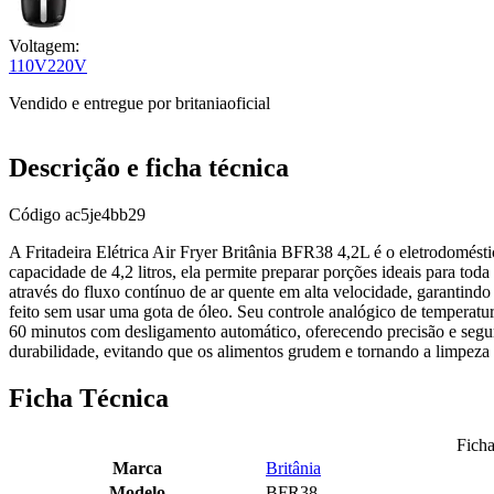
Voltagem:
110V
220V
Vendido e entregue por
britaniaoficial
Descrição e ficha técnica
Código
ac5je4bb29
A Fritadeira Elétrica Air Fryer Britânia BFR38 4,2L é o eletrodomés
capacidade de 4,2 litros, ela permite preparar porções ideais para t
através do fluxo contínuo de ar quente em alta velocidade, garantindo 
feito sem usar uma gota de óleo. Seu controle analógico de temperat
60 minutos com desligamento automático, oferecendo precisão e segur
durabilidade, evitando que os alimentos grudem e tornando a limpeza 
Ficha Técnica
Ficha
Marca
Britânia
Modelo
BFR38