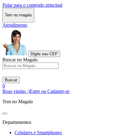
Pular para o conteudo principal
Tem no magalu
Atendimento
Digite seu CEP
Buscar no Magalu
Buscar
0
Boas vindas :)
Entre ou Cadastre-se
Tem no Magalu
Departamentos
Celulares e Smartphones