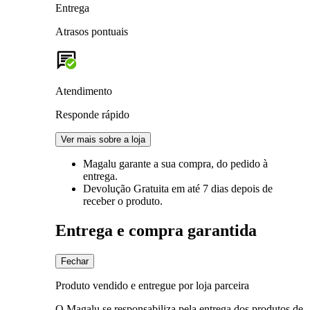
Entrega
Atrasos pontuais
Atendimento
Responde rápido
Ver mais sobre a loja
Magalu garante
a sua compra, do pedido à
entrega.
Devolução Gratuita
em até 7 dias depois de
receber o produto.
Entrega e compra garantida
Fechar
Produto vendido e entregue por loja parceira
O Magalu se responsabiliza pela entrega dos produtos de