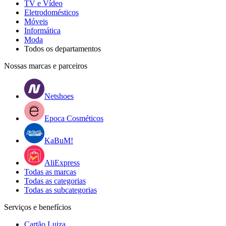
TV e Vídeo
Eletrodomésticos
Móveis
Informática
Moda
Todos os departamentos
Nossas marcas e parceiros
Netshoes
Epoca Cosméticos
KaBuM!
AliExpress
Todas as marcas
Todas as categorias
Todas as subcategorias
Serviços e benefícios
Cartão Luiza