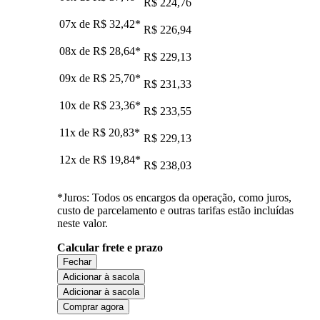
R$ 224,76
07x de
R$ 32,42
*
R$ 226,94
08x de
R$ 28,64
*
R$ 229,13
09x de
R$ 25,70
*
R$ 231,33
10x de
R$ 23,36
*
R$ 233,55
11x de
R$ 20,83
*
R$ 229,13
12x de
R$ 19,84
*
R$ 238,03
*Juros: Todos os encargos da operação, como juros,
custo de parcelamento e outras tarifas estão incluídas
neste valor.
Calcular frete e prazo
Fechar
Adicionar à sacola
Adicionar à sacola
Comprar agora