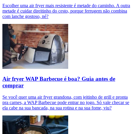
Escolher uma air fryer mais resistente é metade do caminho. A outra
metade é cuidar direitinho do cesto, porque ferrugem não combina
com lanche gostoso, né?
Air fryer WAP Barbecue é boa? Guia antes de
comprar
Se você quer uma air fryer grandona, com jeitinho de grill e pronta
pra carnes, a WAP Barbecue pode entrar no jogo. Só vale checar se
ela cabe na sua bancada, na sua rotina e na sua fome, viu?