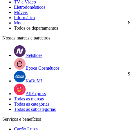
TV e Vídeo
Eletrodomésticos
Móveis
Informática
Moda
N
Todos os departamentos
Nossas marcas e parceiros
Netshoes
Epoca Cosméticos
S
KaBuM!
AliExpress
Todas as marcas
Todas as categorias
Todas as subcategorias
Serviços e benefícios
Cartão Luiza