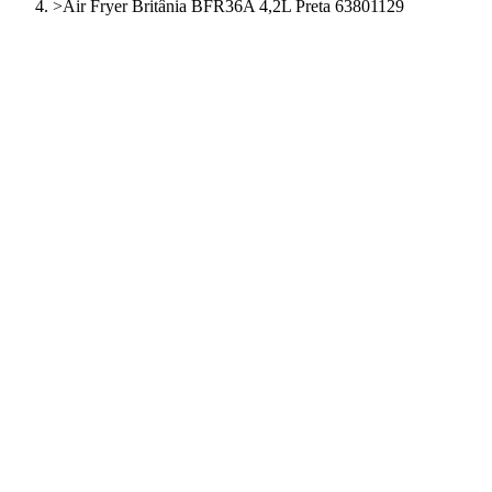
>
Air Fryer Britânia BFR36A 4,2L Preta 63801129