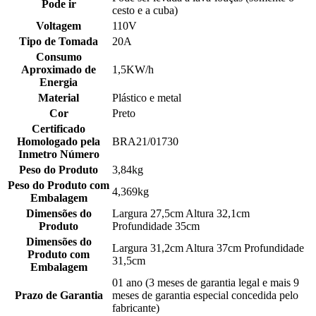
Pode ir
cesto e a cuba)
Voltagem
110V
Tipo de Tomada
20A
Consumo
Aproximado de
1,5KW/h
Energia
Material
Plástico e metal
Cor
Preto
Certificado
Homologado pela
BRA21/01730
Inmetro Número
Peso do Produto
3,84kg
Peso do Produto com
4,369kg
Embalagem
Dimensões do
Largura 27,5cm Altura 32,1cm
Produto
Profundidade 35cm
Dimensões do
Largura 31,2cm Altura 37cm Profundidade
Produto com
31,5cm
Embalagem
01 ano (3 meses de garantia legal e mais 9
Prazo de Garantia
meses de garantia especial concedida pelo
fabricante)