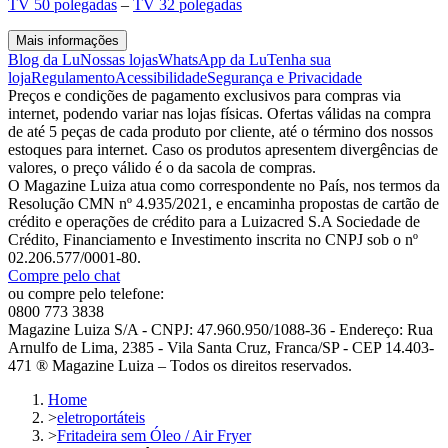
TV 50 polegadas
–
TV 32 polegadas
Mais informações
Blog da Lu
Nossas lojas
WhatsApp da Lu
Tenha sua
loja
Regulamento
Acessibilidade
Segurança e Privacidade
Preços e condições de pagamento exclusivos para compras via
internet, podendo variar nas lojas físicas. Ofertas válidas na compra
de até 5 peças de cada produto por cliente, até o término dos nossos
estoques para internet. Caso os produtos apresentem divergências de
valores, o preço válido é o da sacola de compras.
O Magazine Luiza atua como correspondente no País, nos termos da
Resolução CMN nº 4.935/2021, e encaminha propostas de cartão de
crédito e operações de crédito para a Luizacred S.A Sociedade de
Crédito, Financiamento e Investimento inscrita no CNPJ sob o nº
02.206.577/0001-80.
Compre pelo chat
ou compre pelo telefone:
0800 773 3838
Magazine Luiza S/A - CNPJ: 47.960.950/1088-36 - Endereço: Rua
Arnulfo de Lima, 2385 - Vila Santa Cruz, Franca/SP - CEP 14.403-
471 ® Magazine Luiza – Todos os direitos reservados.
Home
>
eletroportáteis
>
Fritadeira sem Óleo / Air Fryer