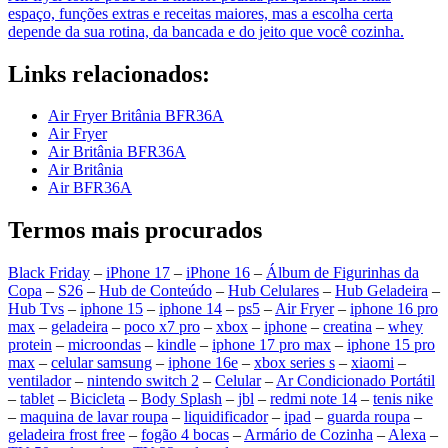
espaço, funções extras e receitas maiores, mas a escolha certa
depende da sua rotina, da bancada e do jeito que você cozinha.
Links relacionados:
Air Fryer Britânia BFR36A
Air Fryer
Air Britânia BFR36A
Air Britânia
Air BFR36A
Termos mais procurados
Black Friday
–
iPhone 17
–
iPhone 16
–
Álbum de Figurinhas da
Copa
–
S26
–
Hub de Conteúdo
–
Hub Celulares
–
Hub Geladeira
–
Hub Tvs
–
iphone 15
–
iphone 14
–
ps5
–
Air Fryer
–
iphone 16 pro
max
–
geladeira
–
poco x7 pro
–
xbox
–
iphone
–
creatina
–
whey
protein
–
microondas
–
kindle
–
iphone 17 pro max
–
iphone 15 pro
max
–
celular samsung
–
iphone 16e
–
xbox series s
–
xiaomi
–
ventilador
–
nintendo switch 2
–
Celular
–
Ar Condicionado Portátil
–
tablet
–
Bicicleta
–
Body Splash
–
jbl
–
redmi note 14
–
tenis nike
–
maquina de lavar roupa
–
liquidificador
–
ipad
–
guarda roupa
–
geladeira frost free
–
fogão 4 bocas
–
Armário de Cozinha
–
Alexa
–