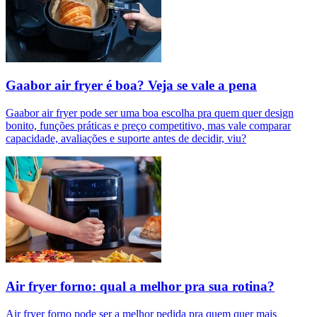
Gaabor air fryer é boa? Veja se vale a pena
Gaabor air fryer pode ser uma boa escolha pra quem quer design
bonito, funções práticas e preço competitivo, mas vale comparar
capacidade, avaliações e suporte antes de decidir, viu?
Air fryer forno: qual a melhor pra sua rotina?
Air fryer forno pode ser a melhor pedida pra quem quer mais