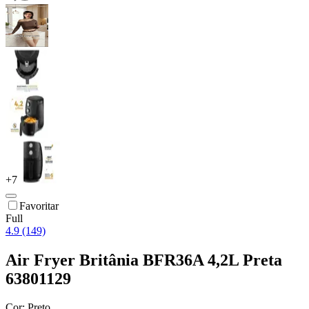
+
7
Favoritar
Full
4.9 (149)
Air Fryer Britânia BFR36A 4,2L Preta
63801129
Cor:
Preto