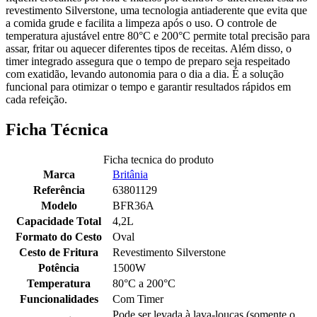
revestimento Silverstone, uma tecnologia antiaderente que evita que
a comida grude e facilita a limpeza após o uso. O controle de
temperatura ajustável entre 80°C e 200°C permite total precisão para
assar, fritar ou aquecer diferentes tipos de receitas. Além disso, o
timer integrado assegura que o tempo de preparo seja respeitado
com exatidão, levando autonomia para o dia a dia. É a solução
funcional para otimizar o tempo e garantir resultados rápidos em
cada refeição.
Ficha Técnica
Ficha tecnica do produto
Marca
Britânia
Referência
63801129
Modelo
BFR36A
Capacidade Total
4,2L
Formato do Cesto
Oval
Cesto de Fritura
Revestimento Silverstone
Potência
1500W
Temperatura
80°C a­ 200°C
Funcionalidades
Com Timer
Pode ser levada à lava-louças (somente o