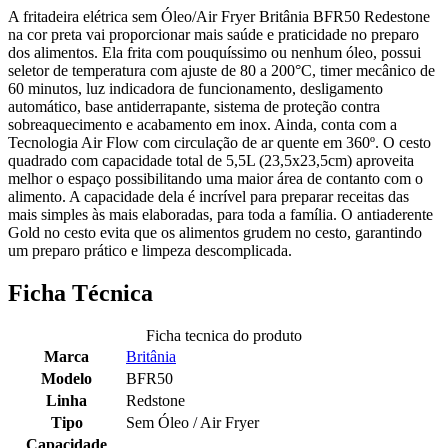
A fritadeira elétrica sem Óleo/Air Fryer Britânia BFR50 Redestone
na cor preta vai proporcionar mais saúde e praticidade no preparo
dos alimentos. Ela frita com pouquíssimo ou nenhum óleo, possui
seletor de temperatura com ajuste de 80 a 200°C, timer mecânico de
60 minutos, luz indicadora de funcionamento, desligamento
automático, base antiderrapante, sistema de proteção contra
sobreaquecimento e acabamento em inox. Ainda, conta com a
Tecnologia Air Flow com circulação de ar quente em 360º. O cesto
quadrado com capacidade total de 5,5L (23,5x23,5cm) aproveita
melhor o espaço possibilitando uma maior área de contanto com o
alimento. A capacidade dela é incrível para preparar receitas das
mais simples às mais elaboradas, para toda a família. O antiaderente
Gold no cesto evita que os alimentos grudem no cesto, garantindo
um preparo prático e limpeza descomplicada.
Ficha Técnica
Ficha tecnica do produto
Marca
Britânia
Modelo
BFR50
Linha
Redstone
Tipo
Sem Óleo / Air Fryer
Capacidade