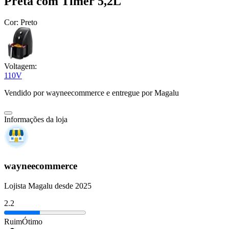
Preta com Timer 5,2L
Cor:
Preto
Voltagem:
110V
Vendido por
wayneecommerce
e entregue por
Magalu
Informações da loja
wayneecommerce
Lojista Magalu desde 2025
2.2
Ruim
Ótimo