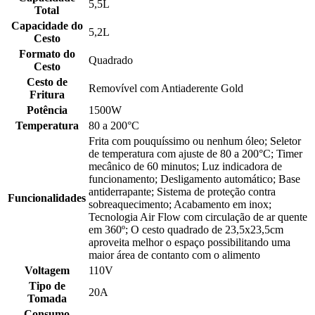
5,5L
Total
Capacidade do
5,2L
Cesto
Formato do
Quadrado
Cesto
Cesto de
Removível com Antiaderente Gold
Fritura
Potência
1500W
Temperatura
80 a 200°C
Frita com pouquíssimo ou nenhum óleo; Seletor
de temperatura com ajuste de 80 a 200°C; Timer
mecânico de 60 minutos; Luz indicadora de
funcionamento; Desligamento automático; Base
antiderrapante; Sistema de proteção contra
Funcionalidades
sobreaquecimento; Acabamento em inox;
Tecnologia Air Flow com circulação de ar quente
em 360º; O cesto quadrado de 23,5x23,5cm
aproveita melhor o espaço possibilitando uma
maior área de contanto com o alimento
Voltagem
110V
Tipo de
20A
Tomada
Consumo