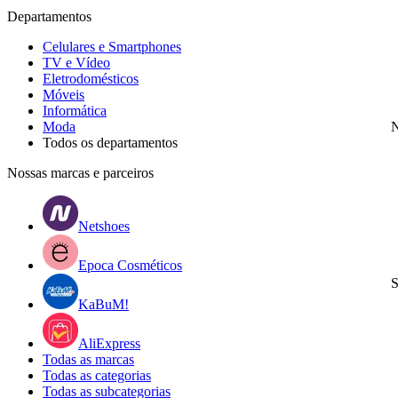
Departamentos
Celulares e Smartphones
TV e Vídeo
Eletrodomésticos
Móveis
Informática
Moda
N
Todos os departamentos
Nossas marcas e parceiros
Netshoes
Epoca Cosméticos
S
KaBuM!
AliExpress
Todas as marcas
Todas as categorias
Todas as subcategorias