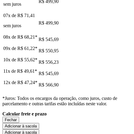
R$ 499,90
sem juros
07x de
R$ 71,41
R$ 499,90
sem juros
08x de
R$ 68,21
*
R$ 545,69
09x de
R$ 61,22
*
R$ 550,95
10x de
R$ 55,62
*
R$ 556,23
11x de
R$ 49,61
*
R$ 545,69
12x de
R$ 47,24
*
R$ 566,90
*Juros: Todos os encargos da operação, como juros, custo de
parcelamento e outras tarifas estão incluídas neste valor.
Calcular frete e prazo
Fechar
Adicionar à sacola
Adicionar à sacola