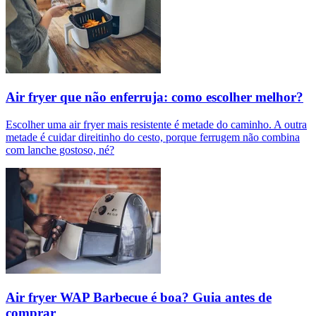
Air fryer que não enferruja: como escolher melhor?
Escolher uma air fryer mais resistente é metade do caminho. A outra
metade é cuidar direitinho do cesto, porque ferrugem não combina
com lanche gostoso, né?
Air fryer WAP Barbecue é boa? Guia antes de
comprar