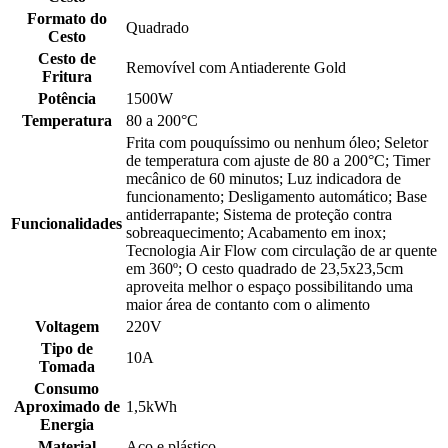
Formato do
Quadrado
Cesto
Cesto de
Removível com Antiaderente Gold
Fritura
Potência
1500W
Temperatura
80 a 200°C
Frita com pouquíssimo ou nenhum óleo; Seletor
de temperatura com ajuste de 80 a 200°C; Timer
mecânico de 60 minutos; Luz indicadora de
funcionamento; Desligamento automático; Base
antiderrapante; Sistema de proteção contra
Funcionalidades
sobreaquecimento; Acabamento em inox;
Tecnologia Air Flow com circulação de ar quente
em 360º; O cesto quadrado de 23,5x23,5cm
aproveita melhor o espaço possibilitando uma
maior área de contanto com o alimento
Voltagem
220V
Tipo de
10A
Tomada
Consumo
Aproximado de
1,5kWh
Energia
Material
Aço e plástico