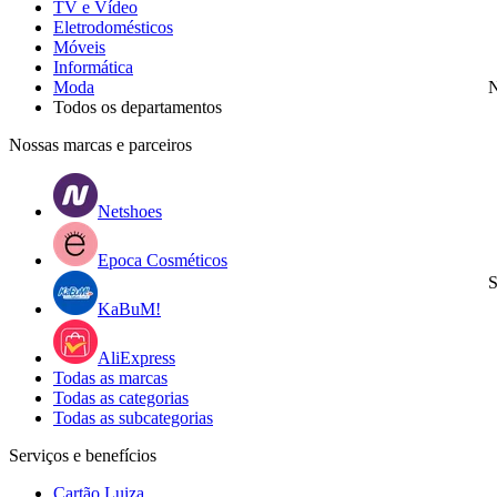
TV e Vídeo
Eletrodomésticos
Móveis
Informática
Moda
N
Todos os departamentos
Nossas marcas e parceiros
Netshoes
Epoca Cosméticos
S
KaBuM!
AliExpress
Todas as marcas
Todas as categorias
Todas as subcategorias
Serviços e benefícios
Cartão Luiza