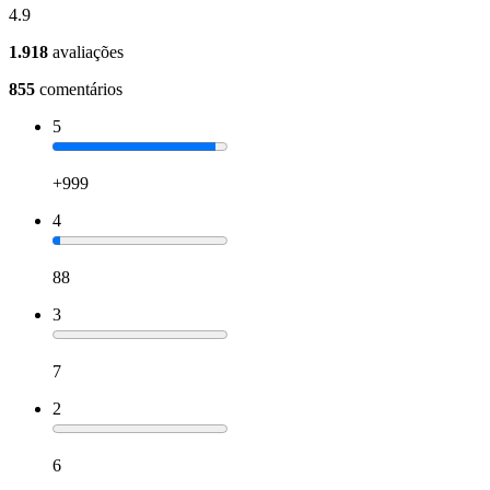
4.9
1.918
avaliações
855
comentários
5
+999
4
88
3
7
2
6