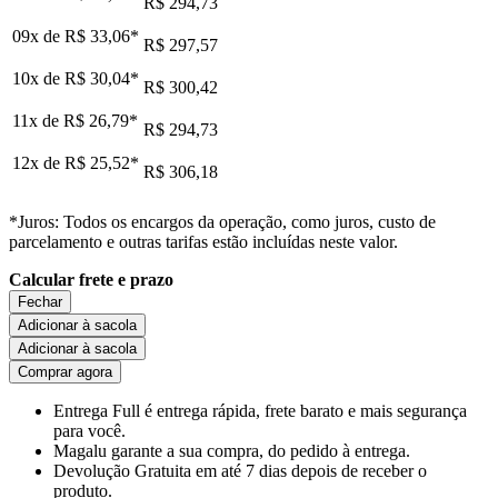
R$ 294,73
09x de
R$ 33,06
*
R$ 297,57
10x de
R$ 30,04
*
R$ 300,42
11x de
R$ 26,79
*
R$ 294,73
12x de
R$ 25,52
*
R$ 306,18
*Juros: Todos os encargos da operação, como juros, custo de
parcelamento e outras tarifas estão incluídas neste valor.
Calcular frete e prazo
Fechar
Adicionar à sacola
Adicionar à sacola
Comprar agora
Entrega Full
é entrega rápida, frete barato e mais segurança
para você.
Magalu garante
a sua compra, do pedido à entrega.
Devolução Gratuita
em até 7 dias depois de receber o
produto.