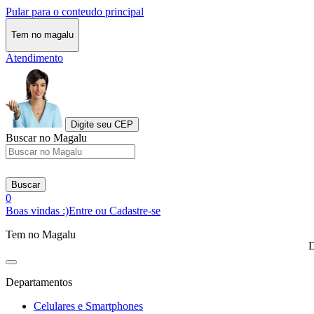
Pular para o conteudo principal
Tem no magalu
Atendimento
Digite seu CEP
Buscar no Magalu
Buscar
0
Boas vindas :)
Entre ou Cadastre-se
Tem no Magalu
D
Departamentos
Celulares e Smartphones