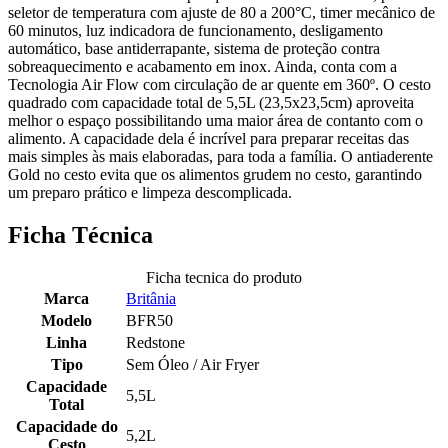
seletor de temperatura com ajuste de 80 a 200°C, timer mecânico de
60 minutos, luz indicadora de funcionamento, desligamento
automático, base antiderrapante, sistema de proteção contra
sobreaquecimento e acabamento em inox. Ainda, conta com a
Tecnologia Air Flow com circulação de ar quente em 360º. O cesto
quadrado com capacidade total de 5,5L (23,5x23,5cm) aproveita
melhor o espaço possibilitando uma maior área de contanto com o
alimento. A capacidade dela é incrível para preparar receitas das
mais simples às mais elaboradas, para toda a família. O antiaderente
Gold no cesto evita que os alimentos grudem no cesto, garantindo
um preparo prático e limpeza descomplicada.
Ficha Técnica
Ficha tecnica do produto
Marca
Britânia
Modelo
BFR50
Linha
Redstone
Tipo
Sem Óleo / Air Fryer
Capacidade
5,5L
Total
Capacidade do
5,2L
Cesto