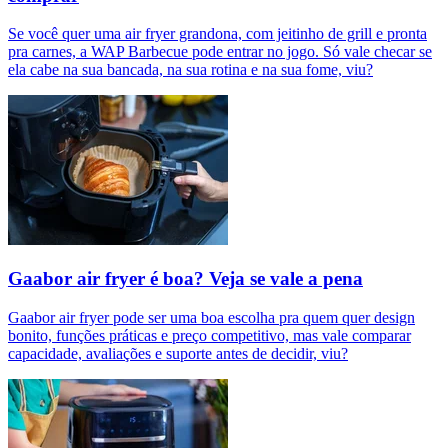
Se você quer uma air fryer grandona, com jeitinho de grill e pronta
pra carnes, a WAP Barbecue pode entrar no jogo. Só vale checar se
ela cabe na sua bancada, na sua rotina e na sua fome, viu?
Gaabor air fryer é boa? Veja se vale a pena
Gaabor air fryer pode ser uma boa escolha pra quem quer design
bonito, funções práticas e preço competitivo, mas vale comparar
capacidade, avaliações e suporte antes de decidir, viu?