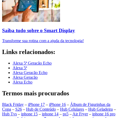
Saiba tudo sobre o Smart Display
Transforme sua rotina com a ajuda da tecnologia!
Links relacionados:
Alexa 5ª Geração Echo
Alexa 5ª
Alexa Geração Echo
Alexa Geração
Alexa Echo
Termos mais procurados
Black Friday
–
iPhone 17
–
iPhone 16
–
Álbum de Figurinhas da
Copa
–
S26
–
Hub de Conteúdo
–
Hub Celulares
–
Hub Geladeira
–
Hub Tvs
–
iphone 15
–
iphone 14
–
ps5
–
Air Fryer
–
iphone 16 pro