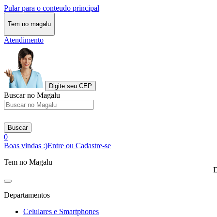
Pular para o conteudo principal
Tem no magalu
Atendimento
Digite seu CEP
Buscar no Magalu
Buscar
0
Boas vindas :)
Entre ou Cadastre-se
Tem no Magalu
D
Departamentos
Celulares e Smartphones