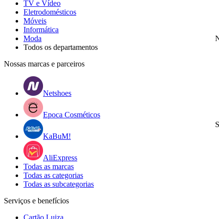
TV e Vídeo
Eletrodomésticos
Móveis
Informática
Moda
N
Todos os departamentos
Nossas marcas e parceiros
Netshoes
Epoca Cosméticos
S
KaBuM!
AliExpress
Todas as marcas
Todas as categorias
Todas as subcategorias
Serviços e benefícios
Cartão Luiza