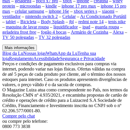
max
–
geladeira
–
poco x7 pro
–
xbox
–
iphone
–
creatina
–
whey
protein
–
microondas
–
kindle
–
iphone 17 pro max
–
iphone 15 pro
max
–
celular samsung
–
iphone 16e
–
xbox series s
–
xiaomi
–
ventilador
–
nintendo switch 2
–
Celular
–
Ar Condicionado Portátil
–
tablet
–
Bicicleta
–
Body Splash
–
jbl
–
redmi note 14
–
tenis nike
–
maquina de lavar roupa
–
liquidificador
–
ipad
–
guarda roupa
–
geladeira frost free
–
fogão 4 bocas
–
Armário de Cozinha
–
Alexa
–
TV 50 polegadas
–
TV 32 polegadas
Mais informações
Blog da Lu
Nossas lojas
WhatsApp da Lu
Tenha sua
loja
Regulamento
Acessibilidade
Segurança e Privacidade
Preços e condições de pagamento exclusivos para compras via
internet, podendo variar nas lojas físicas. Ofertas válidas na compra
de até 5 peças de cada produto por cliente, até o término dos nossos
estoques para internet. Caso os produtos apresentem divergências de
valores, o preço válido é o da sacola de compras.
O Magazine Luiza atua como correspondente no País, nos termos da
Resolução CMN nº 4.935/2021, e encaminha propostas de cartão de
crédito e operações de crédito para a Luizacred S.A Sociedade de
Crédito, Financiamento e Investimento inscrita no CNPJ sob o nº
02.206.577/0001-80.
Compre pelo chat
ou compre pelo telefone:
0800 773 3838