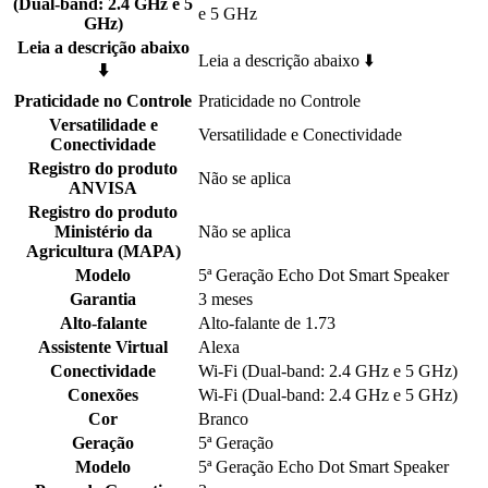
(Dual-band: 2.4 GHz e 5
e 5 GHz
GHz)
Leia a descrição abaixo
Leia a descrição abaixo ⬇️
⬇️
Praticidade no Controle
Praticidade no Controle
Versatilidade e
Versatilidade e Conectividade
Conectividade
Registro do produto
Não se aplica
ANVISA
Registro do produto
Ministério da
Não se aplica
Agricultura (MAPA)
Modelo
5ª Geração Echo Dot Smart Speaker
Garantia
3 meses
Alto-falante
Alto-falante de 1.73
Assistente Virtual
Alexa
Conectividade
Wi-Fi (Dual-band: 2.4 GHz e 5 GHz)
Conexões
Wi-Fi (Dual-band: 2.4 GHz e 5 GHz)
Cor
Branco
Geração
5ª Geração
Modelo
5ª Geração Echo Dot Smart Speaker