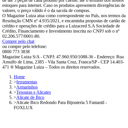
de até 5 peças de cada produto por cliente, até o término dos nossos
estoques para internet. Caso os produtos apresentem divergências de
valores, o preço válido é o da sacola de compras.
O Magazine Luiza atua como correspondente no País, nos termos da
Resolução CMN nº 4.935/2021, e encaminha propostas de cartão de
crédito e operações de crédito para a Luizacred S.A Sociedade de
Crédito, Financiamento e Investimento inscrita no CNPJ sob o nº
02.206.577/0001-80.
Compre pelo chat
ou compre pelo telefone:
0800 773 3838
Magazine Luiza S/A - CNPJ: 47.960.950/1088-36 - Endereço: Rua
Arnulfo de Lima, 2385 - Vila Santa Cruz, Franca/SP - CEP 14.403-
471 ® Magazine Luiza – Todos os direitos reservados.
Home
>
ferramentas
>
Armarinhos
>
Tesouras e Alicates
>
Alicate de Bico
>
Alicate Bico Redondo Para Bijouteria 5 Famastil -
FOXLUX