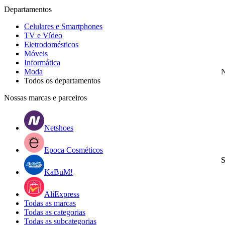
Departamentos
Celulares e Smartphones
TV e Vídeo
Eletrodomésticos
Móveis
Informática
Moda
N
Todos os departamentos
Nossas marcas e parceiros
Netshoes
Epoca Cosméticos
S
KaBuM!
AliExpress
Todas as marcas
Todas as categorias
Todas as subcategorias