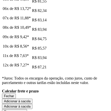
R$ 81,55
06x de
R$ 13,72
*
R$ 82,34
07x de
R$ 11,88
*
R$ 83,14
08x de
R$ 10,49
*
R$ 83,94
09x de
R$ 9,42
*
R$ 84,75
10x de
R$ 8,56
*
R$ 85,57
11x de
R$ 7,63
*
R$ 83,94
12x de
R$ 7,27
*
R$ 87,21
*Juros: Todos os encargos da operação, como juros, custo de
parcelamento e outras tarifas estão incluídas neste valor.
Calcular frete e prazo
Fechar
Adicionar à sacola
Adicionar à sacola