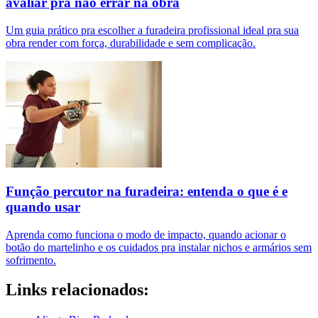
avaliar pra não errar na obra
Um guia prático pra escolher a furadeira profissional ideal pra sua
obra render com força, durabilidade e sem complicação.
Função percutor na furadeira: entenda o que é e
quando usar
Aprenda como funciona o modo de impacto, quando acionar o
botão do martelinho e os cuidados pra instalar nichos e armários sem
sofrimento.
Links relacionados: