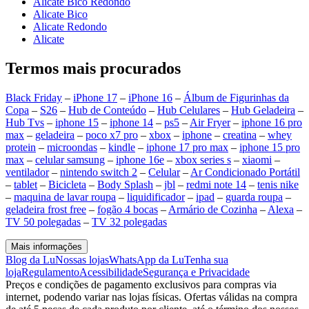
Alicate Bico Redondo
Alicate Bico
Alicate Redondo
Alicate
Termos mais procurados
Black Friday
–
iPhone 17
–
iPhone 16
–
Álbum de Figurinhas da
Copa
–
S26
–
Hub de Conteúdo
–
Hub Celulares
–
Hub Geladeira
–
Hub Tvs
–
iphone 15
–
iphone 14
–
ps5
–
Air Fryer
–
iphone 16 pro
max
–
geladeira
–
poco x7 pro
–
xbox
–
iphone
–
creatina
–
whey
protein
–
microondas
–
kindle
–
iphone 17 pro max
–
iphone 15 pro
max
–
celular samsung
–
iphone 16e
–
xbox series s
–
xiaomi
–
ventilador
–
nintendo switch 2
–
Celular
–
Ar Condicionado Portátil
–
tablet
–
Bicicleta
–
Body Splash
–
jbl
–
redmi note 14
–
tenis nike
–
maquina de lavar roupa
–
liquidificador
–
ipad
–
guarda roupa
–
geladeira frost free
–
fogão 4 bocas
–
Armário de Cozinha
–
Alexa
–
TV 50 polegadas
–
TV 32 polegadas
Mais informações
Blog da Lu
Nossas lojas
WhatsApp da Lu
Tenha sua
loja
Regulamento
Acessibilidade
Segurança e Privacidade
Preços e condições de pagamento exclusivos para compras via
internet, podendo variar nas lojas físicas. Ofertas válidas na compra