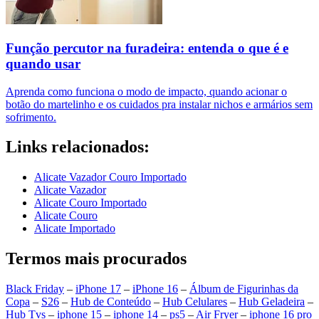
Função percutor na furadeira: entenda o que é e
quando usar
Aprenda como funciona o modo de impacto, quando acionar o
botão do martelinho e os cuidados pra instalar nichos e armários sem
sofrimento.
Links relacionados:
Alicate Vazador Couro Importado
Alicate Vazador
Alicate Couro Importado
Alicate Couro
Alicate Importado
Termos mais procurados
Black Friday
–
iPhone 17
–
iPhone 16
–
Álbum de Figurinhas da
Copa
–
S26
–
Hub de Conteúdo
–
Hub Celulares
–
Hub Geladeira
–
Hub Tvs
–
iphone 15
–
iphone 14
–
ps5
–
Air Fryer
–
iphone 16 pro