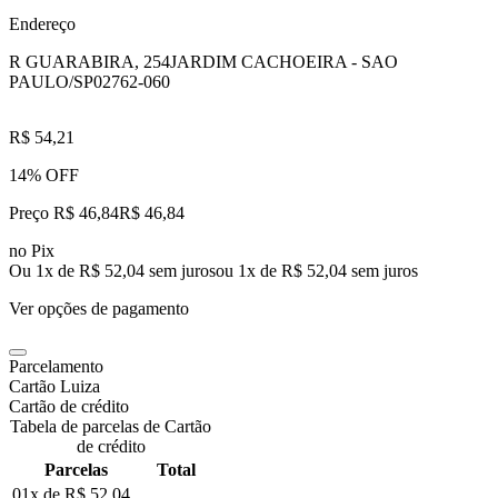
Endereço
R GUARABIRA, 254
JARDIM CACHOEIRA - SAO
PAULO/SP
02762-060
R$ 54,21
14% OFF
Preço R$ 46,84
R$
46
,
84
no Pix
Ou 1x de R$ 52,04 sem juros
ou
1
x de
R$ 52,04
sem juros
Ver opções de pagamento
Parcelamento
Cartão Luiza
Cartão de crédito
Tabela de parcelas de Cartão
de crédito
Parcelas
Total
01x de
R$ 52,04