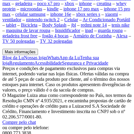
max
–
geladeira
–
poco x7 pro
–
xbox
–
iphone
–
creatina
–
whey
protein
–
microondas
–
kindle
–
iphone 17 pro max
–
iphone 15 pro
max
–
celular samsung
–
iphone 16e
–
xbox series s
–
xiaomi
–
ventilador
–
nintendo switch 2
–
Celular
–
Ar Condicionado Portátil
–
tablet
–
Bicicleta
–
Body Splash
–
jbl
–
redmi note 14
–
tenis nike
–
maquina de lavar roupa
–
liquidificador
–
ipad
–
guarda roupa
–
geladeira frost free
–
fogão 4 bocas
–
Armário de Cozinha
–
Alexa
–
TV 50 polegadas
–
TV 32 polegadas
Mais informações
Blog da Lu
Nossas lojas
WhatsApp da Lu
Tenha sua
loja
Regulamento
Acessibilidade
Segurança e Privacidade
Preços e condições de pagamento exclusivos para compras via
internet, podendo variar nas lojas físicas. Ofertas válidas na compra
de até 5 peças de cada produto por cliente, até o término dos nossos
estoques para internet. Caso os produtos apresentem divergências de
valores, o preço válido é o da sacola de compras.
O Magazine Luiza atua como correspondente no País, nos termos da
Resolução CMN nº 4.935/2021, e encaminha propostas de cartão de
crédito e operações de crédito para a Luizacred S.A Sociedade de
Crédito, Financiamento e Investimento inscrita no CNPJ sob o nº
02.206.577/0001-80.
Compre pelo chat
ou compre pelo telefone:
0800 773 3838