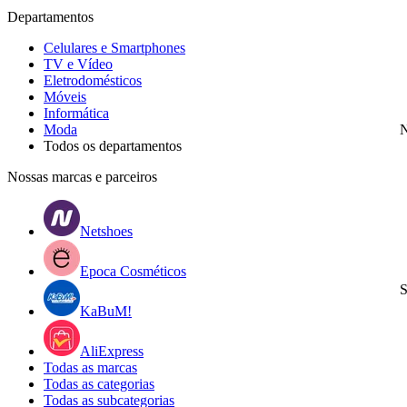
Departamentos
Celulares e Smartphones
TV e Vídeo
Eletrodomésticos
Móveis
Informática
Moda
N
Todos os departamentos
Nossas marcas e parceiros
Netshoes
Epoca Cosméticos
S
KaBuM!
AliExpress
Todas as marcas
Todas as categorias
Todas as subcategorias