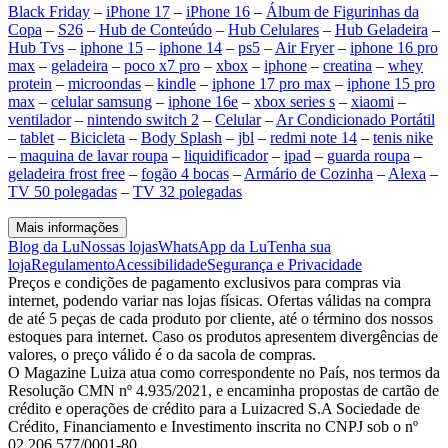
Black Friday
–
iPhone 17
–
iPhone 16
–
Álbum de Figurinhas da
Copa
–
S26
–
Hub de Conteúdo
–
Hub Celulares
–
Hub Geladeira
–
Hub Tvs
–
iphone 15
–
iphone 14
–
ps5
–
Air Fryer
–
iphone 16 pro
max
–
geladeira
–
poco x7 pro
–
xbox
–
iphone
–
creatina
–
whey
protein
–
microondas
–
kindle
–
iphone 17 pro max
–
iphone 15 pro
max
–
celular samsung
–
iphone 16e
–
xbox series s
–
xiaomi
–
ventilador
–
nintendo switch 2
–
Celular
–
Ar Condicionado Portátil
–
tablet
–
Bicicleta
–
Body Splash
–
jbl
–
redmi note 14
–
tenis nike
–
maquina de lavar roupa
–
liquidificador
–
ipad
–
guarda roupa
–
geladeira frost free
–
fogão 4 bocas
–
Armário de Cozinha
–
Alexa
–
TV 50 polegadas
–
TV 32 polegadas
Mais informações
Blog da Lu
Nossas lojas
WhatsApp da Lu
Tenha sua
loja
Regulamento
Acessibilidade
Segurança e Privacidade
Preços e condições de pagamento exclusivos para compras via
internet, podendo variar nas lojas físicas. Ofertas válidas na compra
de até 5 peças de cada produto por cliente, até o término dos nossos
estoques para internet. Caso os produtos apresentem divergências de
valores, o preço válido é o da sacola de compras.
O Magazine Luiza atua como correspondente no País, nos termos da
Resolução CMN nº 4.935/2021, e encaminha propostas de cartão de
crédito e operações de crédito para a Luizacred S.A Sociedade de
Crédito, Financiamento e Investimento inscrita no CNPJ sob o nº
02.206.577/0001-80.