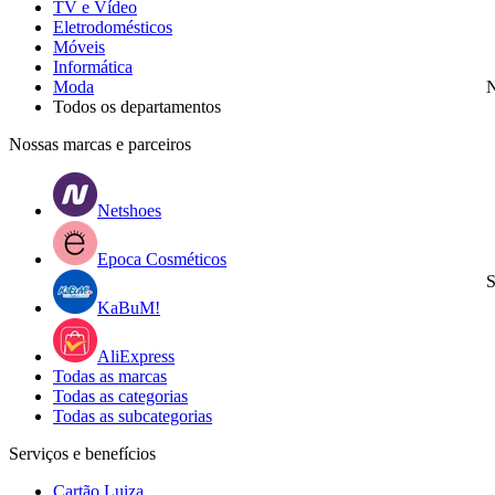
TV e Vídeo
Eletrodomésticos
Móveis
Informática
Moda
N
Todos os departamentos
Nossas marcas e parceiros
Netshoes
Epoca Cosméticos
S
KaBuM!
AliExpress
Todas as marcas
Todas as categorias
Todas as subcategorias
Serviços e benefícios
Cartão Luiza