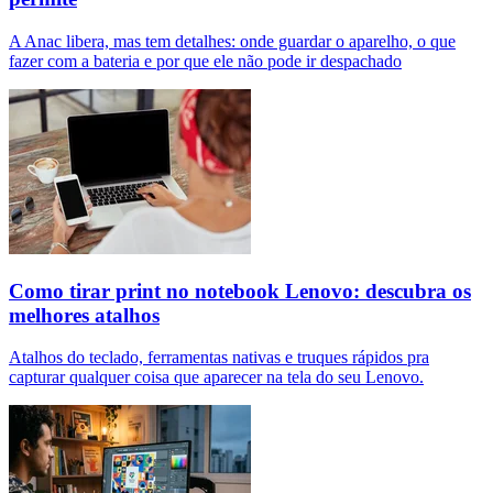
A Anac libera, mas tem detalhes: onde guardar o aparelho, o que
fazer com a bateria e por que ele não pode ir despachado
Como tirar print no notebook Lenovo: descubra os
melhores atalhos
Atalhos do teclado, ferramentas nativas e truques rápidos pra
capturar qualquer coisa que aparecer na tela do seu Lenovo.