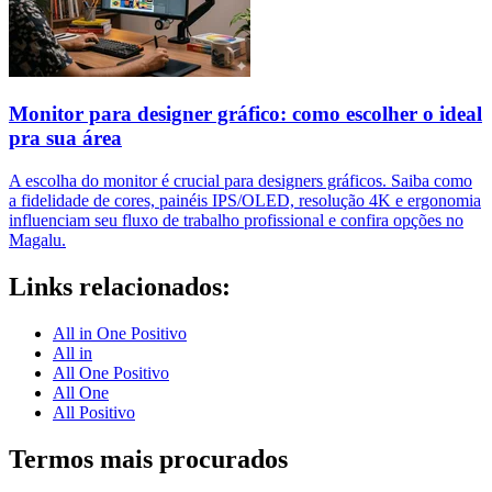
Monitor para designer gráfico: como escolher o ideal
pra sua área
A escolha do monitor é crucial para designers gráficos. Saiba como
a fidelidade de cores, painéis IPS/OLED, resolução 4K e ergonomia
influenciam seu fluxo de trabalho profissional e confira opções no
Magalu.
Links relacionados:
All in One Positivo
All in
All One Positivo
All One
All Positivo
Termos mais procurados