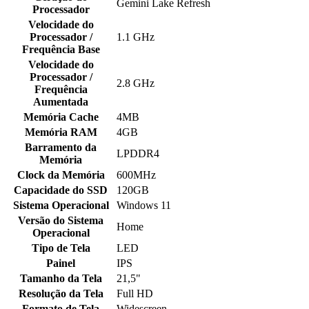
Gemini Lake Refresh
Processador
Velocidade do
Processador /
1.1 GHz
Frequência Base
Velocidade do
Processador /
2.8 GHz
Frequência
Aumentada
Memória Cache
4MB
Memória RAM
4GB
Barramento da
LPDDR4
Memória
Clock da Memória
600MHz
Capacidade do SSD
120GB
Sistema Operacional
Windows 11
Versão do Sistema
Home
Operacional
Tipo de Tela
LED
Painel
IPS
Tamanho da Tela
21,5"
Resolução da Tela
Full HD
Formato de Tela
Widescreen