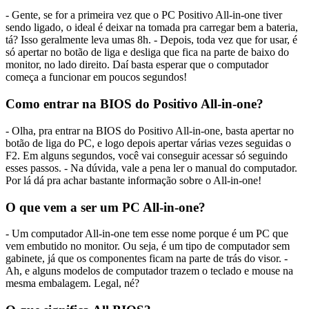
- Gente, se for a primeira vez que o PC Positivo All-in-one tiver
sendo ligado, o ideal é deixar na tomada pra carregar bem a bateria,
tá? Isso geralmente leva umas 8h. - Depois, toda vez que for usar, é
só apertar no botão de liga e desliga que fica na parte de baixo do
monitor, no lado direito. Daí basta esperar que o computador
começa a funcionar em poucos segundos!
Como entrar na BIOS do Positivo All-in-one?
- Olha, pra entrar na BIOS do Positivo All-in-one, basta apertar no
botão de liga do PC, e logo depois apertar várias vezes seguidas o
F2. Em alguns segundos, você vai conseguir acessar só seguindo
esses passos. - Na dúvida, vale a pena ler o manual do computador.
Por lá dá pra achar bastante informação sobre o All-in-one!
O que vem a ser um PC All-in-one?
- Um computador All-in-one tem esse nome porque é um PC que
vem embutido no monitor. Ou seja, é um tipo de computador sem
gabinete, já que os componentes ficam na parte de trás do visor. -
Ah, e alguns modelos de computador trazem o teclado e mouse na
mesma embalagem. Legal, né?