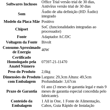
Office Trial versão trial de 30 dias,
Softwares Inclusos
Antivírus versão trial de 30 dias
Áudio de alta definição (HD Áudio)
Som
integrado
Modelo da Placa Mãe
Positivo
SoC (funcionalidades integradas ao
Chipset
processador)
Fonte
Adaptador AC/DC
Voltagem da Fonte
Bivolt
Consumo Aproximado
40W
de Energia
Certificado
Homologado pela
07597-21-11470
Anatel Número
Peso do Produto
2,6kg
Dimensões do Produto
Largura: 29,3cm Altura: 49,5cm
com Embalagem
Profundidade: 3,67cm
01 ano (3 meses de garantia legal e mais 9
Prazo de Garantia
meses de garantia especial concedida pelo
fabricante).
Conteúdo da
1 All in One, 1 Fonte de Alimentação,
Embalagem
Cabos, Guia Rápido de Instalação