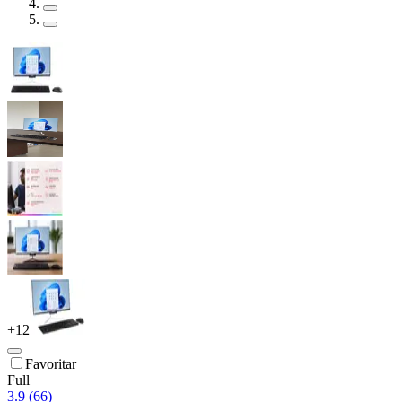
+
12
Favoritar
Full
3.9 (66)