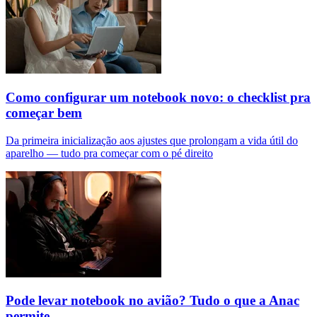
Como configurar um notebook novo: o checklist pra
começar bem
Da primeira inicialização aos ajustes que prolongam a vida útil do
aparelho — tudo pra começar com o pé direito
Pode levar notebook no avião? Tudo o que a Anac
permite