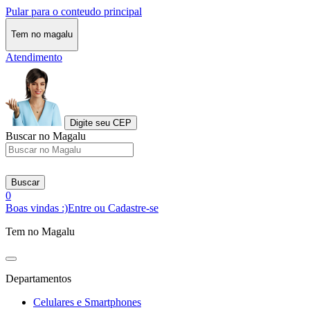
Pular para o conteudo principal
Tem no magalu
Atendimento
Digite seu CEP
Buscar no Magalu
Buscar
0
Boas vindas :)
Entre ou Cadastre-se
Tem no Magalu
Departamentos
Celulares e Smartphones