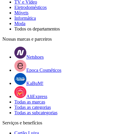
TV e Vídeo
Eletrodomésticos
Móveis
Informática
Moda
Todos os departamentos
Nossas marcas e parceiros
Netshoes
Epoca Cosméticos
KaBuM!
AliExpress
Todas as marcas
Todas as categorias
Todas as subcategorias
Serviços e benefícios
Cartão Luiza