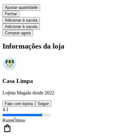
Ajustar quantidade
Fechar
Adicionar à sacola
Adicionar à sacola
Comprar agora
Informações da loja
Casa Limpa
Lojista Magalu desde 2022
Fale com lojista
Seguir
4.1
Ruim
Ótimo