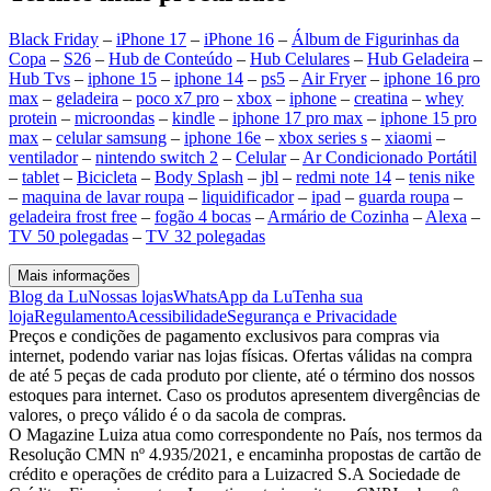
Black Friday
–
iPhone 17
–
iPhone 16
–
Álbum de Figurinhas da
Copa
–
S26
–
Hub de Conteúdo
–
Hub Celulares
–
Hub Geladeira
–
Hub Tvs
–
iphone 15
–
iphone 14
–
ps5
–
Air Fryer
–
iphone 16 pro
max
–
geladeira
–
poco x7 pro
–
xbox
–
iphone
–
creatina
–
whey
protein
–
microondas
–
kindle
–
iphone 17 pro max
–
iphone 15 pro
max
–
celular samsung
–
iphone 16e
–
xbox series s
–
xiaomi
–
ventilador
–
nintendo switch 2
–
Celular
–
Ar Condicionado Portátil
–
tablet
–
Bicicleta
–
Body Splash
–
jbl
–
redmi note 14
–
tenis nike
–
maquina de lavar roupa
–
liquidificador
–
ipad
–
guarda roupa
–
geladeira frost free
–
fogão 4 bocas
–
Armário de Cozinha
–
Alexa
–
TV 50 polegadas
–
TV 32 polegadas
Mais informações
Blog da Lu
Nossas lojas
WhatsApp da Lu
Tenha sua
loja
Regulamento
Acessibilidade
Segurança e Privacidade
Preços e condições de pagamento exclusivos para compras via
internet, podendo variar nas lojas físicas. Ofertas válidas na compra
de até 5 peças de cada produto por cliente, até o término dos nossos
estoques para internet. Caso os produtos apresentem divergências de
valores, o preço válido é o da sacola de compras.
O Magazine Luiza atua como correspondente no País, nos termos da
Resolução CMN nº 4.935/2021, e encaminha propostas de cartão de
crédito e operações de crédito para a Luizacred S.A Sociedade de