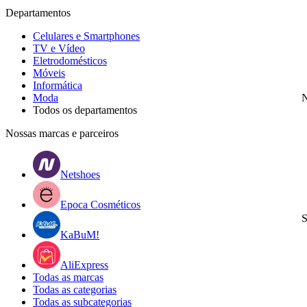
Departamentos
Celulares e Smartphones
TV e Vídeo
Eletrodomésticos
Móveis
Informática
Moda
N
Todos os departamentos
Nossas marcas e parceiros
Netshoes
Epoca Cosméticos
S
KaBuM!
AliExpress
Todas as marcas
Todas as categorias
Todas as subcategorias