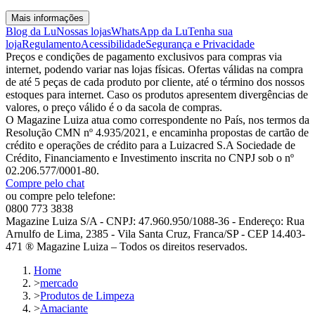
Mais informações
Blog da Lu
Nossas lojas
WhatsApp da Lu
Tenha sua
loja
Regulamento
Acessibilidade
Segurança e Privacidade
Preços e condições de pagamento exclusivos para compras via
internet, podendo variar nas lojas físicas. Ofertas válidas na compra
de até 5 peças de cada produto por cliente, até o término dos nossos
estoques para internet. Caso os produtos apresentem divergências de
valores, o preço válido é o da sacola de compras.
O Magazine Luiza atua como correspondente no País, nos termos da
Resolução CMN nº 4.935/2021, e encaminha propostas de cartão de
crédito e operações de crédito para a Luizacred S.A Sociedade de
Crédito, Financiamento e Investimento inscrita no CNPJ sob o nº
02.206.577/0001-80.
Compre pelo chat
ou compre pelo telefone:
0800 773 3838
Magazine Luiza S/A - CNPJ: 47.960.950/1088-36 - Endereço: Rua
Arnulfo de Lima, 2385 - Vila Santa Cruz, Franca/SP - CEP 14.403-
471 ® Magazine Luiza – Todos os direitos reservados.
Home
>
mercado
>
Produtos de Limpeza
>
Amaciante