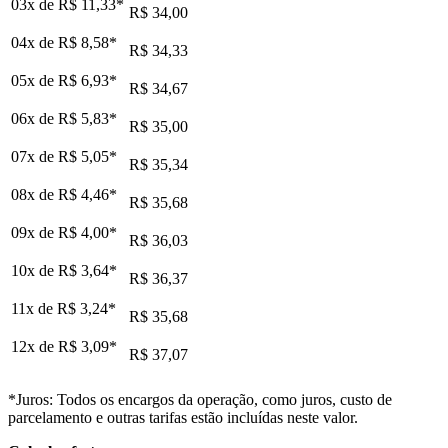
03x de
R$ 11,33
*
R$ 34,00
04x de
R$ 8,58
*
R$ 34,33
05x de
R$ 6,93
*
R$ 34,67
06x de
R$ 5,83
*
R$ 35,00
07x de
R$ 5,05
*
R$ 35,34
08x de
R$ 4,46
*
R$ 35,68
09x de
R$ 4,00
*
R$ 36,03
10x de
R$ 3,64
*
R$ 36,37
11x de
R$ 3,24
*
R$ 35,68
12x de
R$ 3,09
*
R$ 37,07
*Juros: Todos os encargos da operação, como juros, custo de
parcelamento e outras tarifas estão incluídas neste valor.