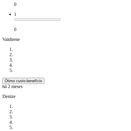
0
1
0
Valdirene
Ótimo custo-benefício
há 2 meses
Denize