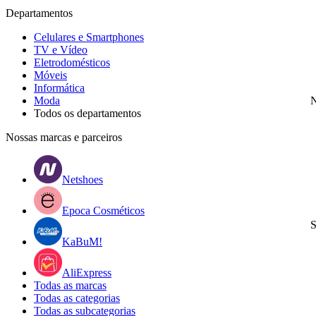
Departamentos
Celulares e Smartphones
TV e Vídeo
Eletrodomésticos
Móveis
Informática
Moda
N
Todos os departamentos
Nossas marcas e parceiros
Netshoes
Epoca Cosméticos
S
KaBuM!
AliExpress
Todas as marcas
Todas as categorias
Todas as subcategorias