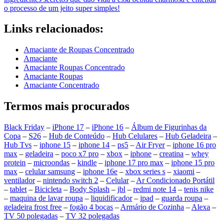
o processo de um jeito super simples!
Links relacionados:
Amaciante de Roupas Concentrado
Amaciante
Amaciante Roupas Concentrado
Amaciante Roupas
Amaciante Concentrado
Termos mais procurados
Black Friday
–
iPhone 17
–
iPhone 16
–
Álbum de Figurinhas da
Copa
–
S26
–
Hub de Conteúdo
–
Hub Celulares
–
Hub Geladeira
–
Hub Tvs
–
iphone 15
–
iphone 14
–
ps5
–
Air Fryer
–
iphone 16 pro
max
–
geladeira
–
poco x7 pro
–
xbox
–
iphone
–
creatina
–
whey
protein
–
microondas
–
kindle
–
iphone 17 pro max
–
iphone 15 pro
max
–
celular samsung
–
iphone 16e
–
xbox series s
–
xiaomi
–
ventilador
–
nintendo switch 2
–
Celular
–
Ar Condicionado Portátil
–
tablet
–
Bicicleta
–
Body Splash
–
jbl
–
redmi note 14
–
tenis nike
–
maquina de lavar roupa
–
liquidificador
–
ipad
–
guarda roupa
–
geladeira frost free
–
fogão 4 bocas
–
Armário de Cozinha
–
Alexa
–
TV 50 polegadas
–
TV 32 polegadas