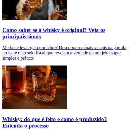
Como saber se o whisky é original? Veja os
principais sinais
Medo de levar gato por lebre? Descubra os sinais visuais na garrafa,
no lacre e no selo fiscal que revelam a verdade de um jeito super
simples e prático!
Whisky: do que é feito e como é produzido?
Entenda o processo