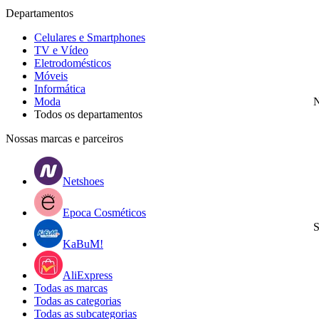
Departamentos
Celulares e Smartphones
TV e Vídeo
Eletrodomésticos
Móveis
Informática
Moda
N
Todos os departamentos
Nossas marcas e parceiros
Netshoes
Epoca Cosméticos
S
KaBuM!
AliExpress
Todas as marcas
Todas as categorias
Todas as subcategorias