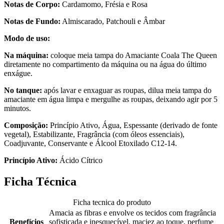
Notas de Corpo:
Cardamomo, Frésia e Rosa
Notas de Fundo:
Almiscarado, Patchouli e Âmbar
Modo de uso:
Na máquina:
coloque meia tampa do Amaciante Coala The Queen
diretamente no compartimento da máquina ou na água do último
enxágue.
No tanque:
após lavar e enxaguar as roupas, dilua meia tampa do
amaciante em água limpa e mergulhe as roupas, deixando agir por 5
minutos.
Composição:
Princípio Ativo, Água, Espessante (derivado de fonte
vegetal), Estabilizante, Fragrância (com óleos essenciais),
Coadjuvante, Conservante e Álcool Etoxilado C12-14.
Princípio Ativo:
Ácido Cítrico
Ficha Técnica
Ficha tecnica do produto
Amacia as fibras e envolve os tecidos com fragrância
Benefícios
sofisticada e inesquecível, maciez ao toque, perfume