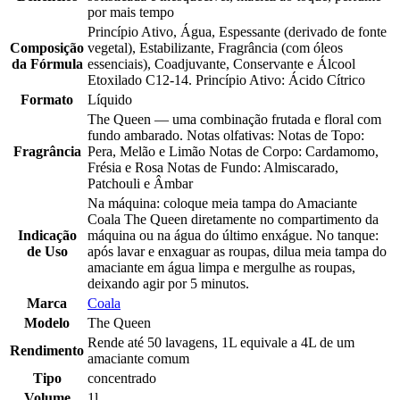
por mais tempo
Princípio Ativo, Água, Espessante (derivado de fonte
Composição
vegetal), Estabilizante, Fragrância (com óleos
da Fórmula
essenciais), Coadjuvante, Conservante e Álcool
Etoxilado C12-14. Princípio Ativo: Ácido Cítrico
Formato
Líquido
The Queen — uma combinação frutada e floral com
fundo ambarado. Notas olfativas: Notas de Topo:
Fragrância
Pera, Melão e Limão Notas de Corpo: Cardamomo,
Frésia e Rosa Notas de Fundo: Almiscarado,
Patchouli e Âmbar
Na máquina: coloque meia tampa do Amaciante
Coala The Queen diretamente no compartimento da
Indicação
máquina ou na água do último enxágue. No tanque:
de Uso
após lavar e enxaguar as roupas, dilua meia tampa do
amaciante em água limpa e mergulhe as roupas,
deixando agir por 5 minutos.
Marca
Coala
Modelo
The Queen
Rende até 50 lavagens, 1L equivale a 4L de um
Rendimento
amaciante comum
Tipo
concentrado
Volume
1l