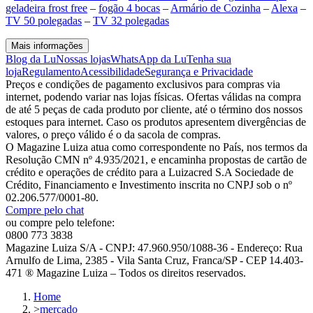
geladeira frost free
–
fogão 4 bocas
–
Armário de Cozinha
–
Alexa
–
TV 50 polegadas
–
TV 32 polegadas
Mais informações
Blog da Lu
Nossas lojas
WhatsApp da Lu
Tenha sua
loja
Regulamento
Acessibilidade
Segurança e Privacidade
Preços e condições de pagamento exclusivos para compras via
internet, podendo variar nas lojas físicas. Ofertas válidas na compra
de até 5 peças de cada produto por cliente, até o término dos nossos
estoques para internet. Caso os produtos apresentem divergências de
valores, o preço válido é o da sacola de compras.
O Magazine Luiza atua como correspondente no País, nos termos da
Resolução CMN nº 4.935/2021, e encaminha propostas de cartão de
crédito e operações de crédito para a Luizacred S.A Sociedade de
Crédito, Financiamento e Investimento inscrita no CNPJ sob o nº
02.206.577/0001-80.
Compre pelo chat
ou compre pelo telefone:
0800 773 3838
Magazine Luiza S/A - CNPJ: 47.960.950/1088-36 - Endereço: Rua
Arnulfo de Lima, 2385 - Vila Santa Cruz, Franca/SP - CEP 14.403-
471 ® Magazine Luiza – Todos os direitos reservados.
Home
>
mercado