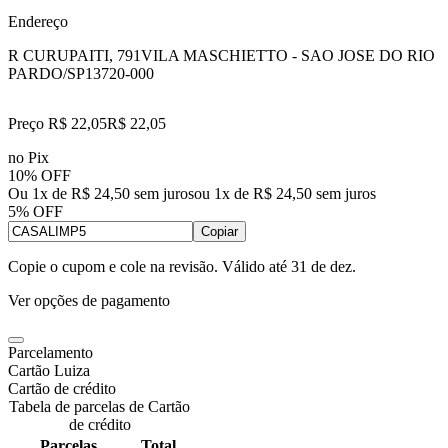
Endereço
R CURUPAITI, 791
VILA MASCHIETTO - SAO JOSE DO RIO
PARDO/SP
13720-000
Preço R$ 22,05
R$
22
,
05
no Pix
10% OFF
Ou 1x de R$ 24,50 sem juros
ou
1
x de
R$ 24,50
sem juros
5% OFF
Copiar
Copie o cupom e cole na revisão. Válido até
31 de dez
.
Ver opções de pagamento
Parcelamento
Cartão Luiza
Cartão de crédito
Tabela de parcelas de Cartão
de crédito
Parcelas
Total