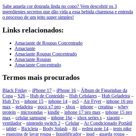
Sabe aquela cor dourada linda no copo? Vem descobrir os 3
ingredientes secretos que dão vida a essa bebida charmosa e entenda
o processo de um jeito super simples!
Links relacionados:
Amaciante de Roupas Concentrado
Amaciante
Amaciante Roupas Concentrado
Amaciante Roupas
Amaciante Concentrado
Termos mais procurados
Black Friday
–
iPhone 17
–
iPhone 16
–
Álbum de Figurinhas da
Copa
–
S26
–
Hub de Conteúdo
–
Hub Celulares
–
Hub Geladeira
–
Hub Tvs
–
iphone 15
–
iphone 14
–
ps5
–
Air Fryer
–
iphone 16 pro
max
–
geladeira
–
poco x7 pro
–
xbox
–
iphone
–
creatina
–
whey
protein
–
microondas
–
kindle
–
iphone 17 pro max
–
iphone 15 pro
max
–
celular samsung
–
iphone 16e
–
xbox series s
–
xiaomi
–
ventilador
–
nintendo switch 2
–
Celular
–
Ar Condicionado Portátil
–
tablet
–
Bicicleta
–
Body Splash
–
jbl
–
redmi note 14
–
tenis nike
–
maquina de lavar roupa
–
liquidificador
–
ipad
–
guarda roupa
–