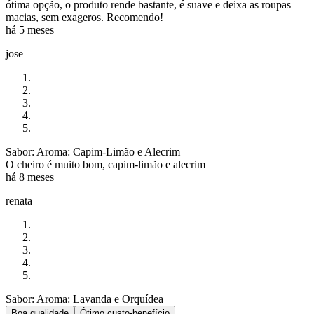
ótima opção, o produto rende bastante, é suave e deixa as roupas
macias, sem exageros. Recomendo!
há 5 meses
jose
Sabor: Aroma: Capim-Limão e Alecrim
O cheiro é muito bom, capim-limão e alecrim
há 8 meses
renata
Sabor: Aroma: Lavanda e Orquídea
Boa qualidade
Ótimo custo-benefício