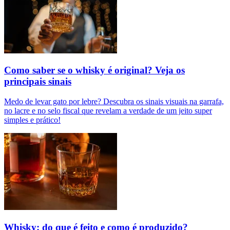
Como saber se o whisky é original? Veja os
principais sinais
Medo de levar gato por lebre? Descubra os sinais visuais na garrafa,
no lacre e no selo fiscal que revelam a verdade de um jeito super
simples e prático!
Whisky: do que é feito e como é produzido?