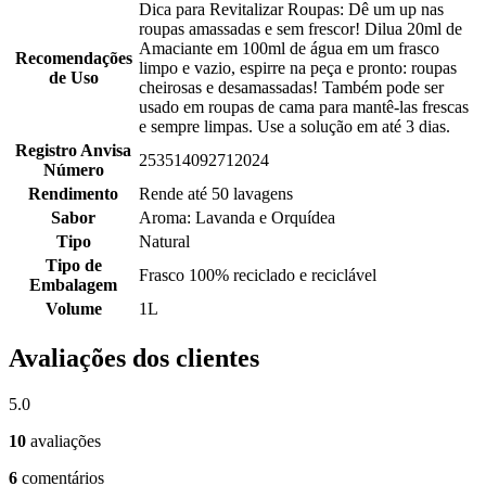
Dica para Revitalizar Roupas: Dê um up nas
roupas amassadas e sem frescor! Dilua 20ml de
Amaciante em 100ml de água em um frasco
Recomendações
limpo e vazio, espirre na peça e pronto: roupas
de Uso
cheirosas e desamassadas! Também pode ser
usado em roupas de cama para mantê-las frescas
e sempre limpas. Use a solução em até 3 dias.
Registro Anvisa
253514092712024
Número
Rendimento
Rende até 50 lavagens
Sabor
Aroma: Lavanda e Orquídea
Tipo
Natural
Tipo de
Frasco 100% reciclado e reciclável
Embalagem
Volume
1L
Avaliações dos clientes
5.0
10
avaliações
6
comentários