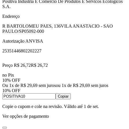
Positiva Industria E Comercio De Produtos E Servicos Ecologicos
S.A.
Endereço
R BARTOLOMEU PAES, 136
VILA ANASTACIO - SAO
PAULO/SP
05092-000
Autorização ANVISA
25351446802202227
Preço R$ 26,72
R$
26
,
72
no Pix
10% OFF
Ou 1x de R$ 29,69 sem juros
ou
1
x de
R$ 29,69
sem juros
10% OFF
Copiar
Copie o cupom e cole na revisão. Válido até
1 de set
.
Ver opções de pagamento