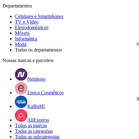
Departamentos
Celulares e Smartphones
TV e Vídeo
Eletrodomésticos
Móveis
Informática
Moda
N
Todos os departamentos
Nossas marcas e parceiros
Netshoes
Epoca Cosméticos
S
KaBuM!
AliExpress
Todas as marcas
Todas as categorias
Todas as subcategorias