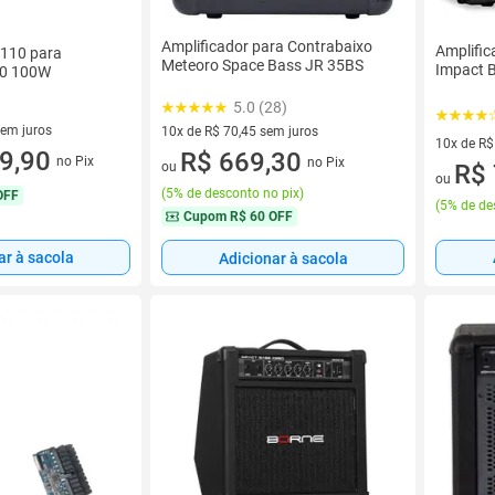
Amplificador para Contrabaixo
Amplific
B110 para
Meteoro Space Bass JR 35BS
Impact 
10 100W
5.0 (28)
sem juros
10x de R$ 70,45 sem juros
10x de R$
9 sem juros
9,90
10 vez de R$ 70,45 sem juros
R$ 669,30
no Pix
no Pix
10 vez de
R$ 
ou
ou
(
5% de desconto no pix
)
OFF
(
5% de de
Cupom
R$ 60 OFF
ar à sacola
Adicionar à sacola