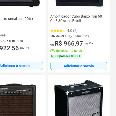
Amplificador Cubo Baixo Iron 60
aixo oneal ocb-206-x
Cb 8 30wrms Bivolt
4.0 (2)
3,91
10x de R$ 103,98 sem juros
 92,26 sem juros
10 vez de R$ 103,98 sem juros
R$ 966,97
no Pix
ou
 R$ 92,26 sem juros
922,56
no Pix
(
7% de desconto no pix
)
Cupom
R$ 80 OFF
Adicionar à sacola
Adicionar à sacola