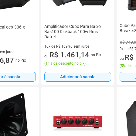
Cubo Pa
Amplificador Cubo Para Baixo
eal ocb-306-x
Breaker
Bas100 Kickback 100w Rms
Datrel
R$ 749,
10x de R$ 169,90 sem juros
9x de R$ 
sem juros
10 vez de R$ 169,90 sem juros
R$ 1.461,14
no Pix
9 vez de 
R$ 
ou
9 sem juros
6,87
ou
no Pix
(
14% de desconto no pix
)
(
5% de de
ar à sacola
Adicionar à sacola