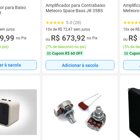
Amplificador para Contrabaixo
Amplific
or para Baixo
Meteoro Space Bass JR 35BS
Meteoro
8
5.0 (28)
10x de R$ 72,47 sem juros
10x de R$
sem juros
10 vez de R$ 72,47 sem juros
R$ 673,92
10 vez de
R$ 
8 sem juros
9,99
no Pix
no Pix
ou
ou
(
7% de desconto no pix
)
(
5% de de
 pix
)
Cupom
R$ 60 OFF
Cupo
ar à sacola
Adicionar à sacola