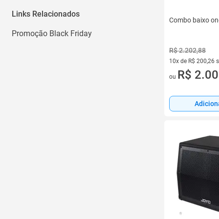
Links Relacionados
Combo baixo on
Promoção Black Friday
R$ 2.202,88
10x de R$ 200,26 
10 vez de R$ 200,2
R$ 2.00
ou
Adicion