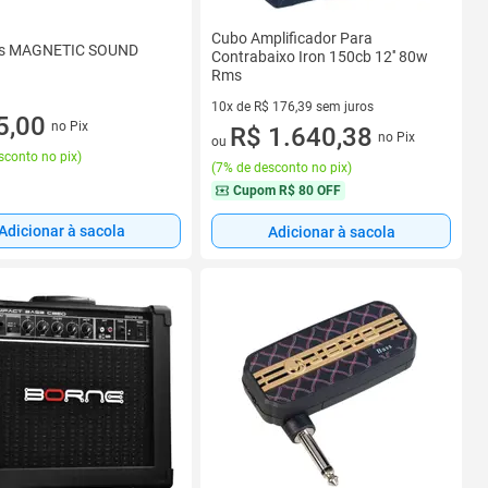
Cubo Amplificador Para
Ps MAGNETIC SOUND
Contrabaixo Iron 150cb 12'' 80w
Rms
10x de R$ 176,39 sem juros
5,00
no Pix
10 vez de R$ 176,39 sem juros
R$ 1.640,38
no Pix
ou
sconto no pix
)
(
7% de desconto no pix
)
Cupom
R$ 80 OFF
Adicionar à sacola
Adicionar à sacola