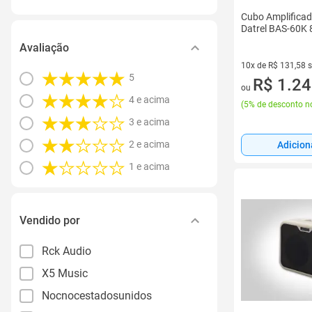
Cubo Amplificad
Datrel BAS-60K 
Avaliação
10x de R$ 131,58 
5
10 vez de R$ 131,5
R$ 1.24
ou
4 e acima
(
5% de desconto no
3 e acima
2 e acima
Adicion
1 e acima
Vendido por
Rck Audio
X5 Music
Nocnocestadosunidos