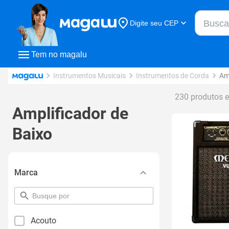
Buscar n
Digite seu CEP
Buscar
Tem no magalu
Instrumentos Musicais
Instrumentos de Corda
Am
230 produtos 
Amplificador de
Baixo
Marca
pesquisar
por
filtro
Acouto