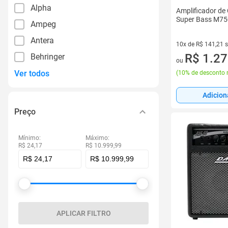
Alpha
Amplificador de
Super Bass M75
Ampeg
Antera
10x de R$ 141,21 
10 vez de R$ 141,2
R$ 1.27
Behringer
ou
Ver todos
(
10% de desconto 
Adicion
Preço
Mínimo:
Máximo:
R$ 24,17
R$ 10.999,99
APLICAR FILTRO