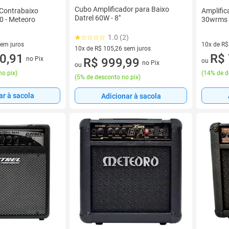
Cubo Amplificador para Baixo
 Contrabaixo
Amplific
Datrel 60W - 8"
0 - Meteoro
30wrms
1.0 (2)
sem juros
10x de R$
10x de R$ 105,26 sem juros
1 sem juros
0,91
10 vez de
R$ 
no Pix
10 vez de R$ 105,26 sem juros
R$ 999,99
ou
no Pix
ou
no pix
)
(
14% de d
(
5% de desconto no pix
)
ar à sacola
Adicionar à sacola