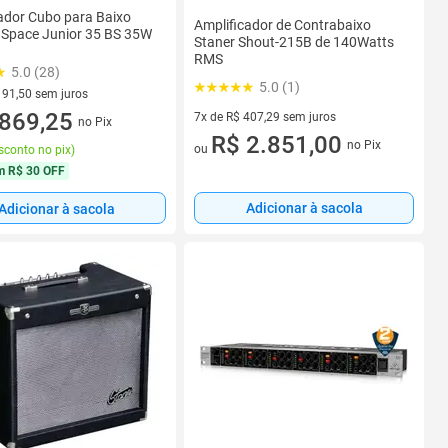
ador Cubo para Baixo
Amplificador de Contrabaixo
 Space Junior 35 BS 35W
Staner Shout-215B de 140Watts
RMS
5.0 (28)
5.0 (1)
 91,50 sem juros
 R$ 91,50 sem juros
869,25
7x de R$ 407,29 sem juros
no Pix
7 vez de R$ 407,29 sem juros
R$ 2.851,00
no Pix
ou
sconto no pix
)
m
R$ 30 OFF
Adicionar à sacola
Adicionar à sacola