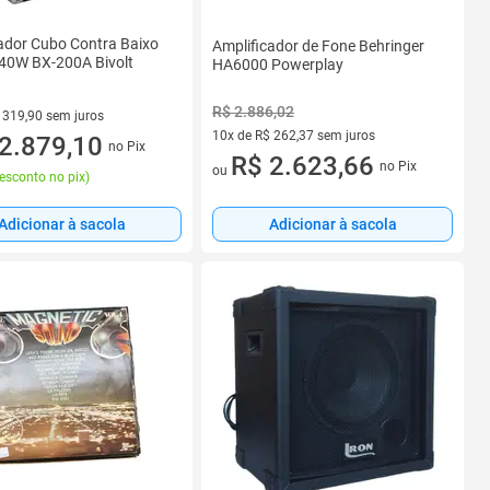
ador Cubo Contra Baixo
Amplificador de Fone Behringer
140W BX-200A Bivolt
HA6000 Powerplay
R$ 2.886,02
 319,90 sem juros
10x de R$ 262,37 sem juros
 R$ 319,90 sem juros
2.879,10
no Pix
10 vez de R$ 262,37 sem juros
R$ 2.623,66
no Pix
ou
esconto no pix
)
Adicionar à sacola
Adicionar à sacola