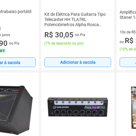
trabaixo portátil
Amplific
Kit de Elétrica Para Guitarra Tipo
Staner 
Telecaster HH TLA7RL
Potenciômetros Alpha Rosca
)
Longa 500K
10x de R$
R$ 30,05
 juros
no Pix
10 vez de
R$ 
sem juros
,90
ou
no Pix
(
7% de desconto no pix
)
(
10% de d
OFF
Adicionar à sacola
ar à sacola