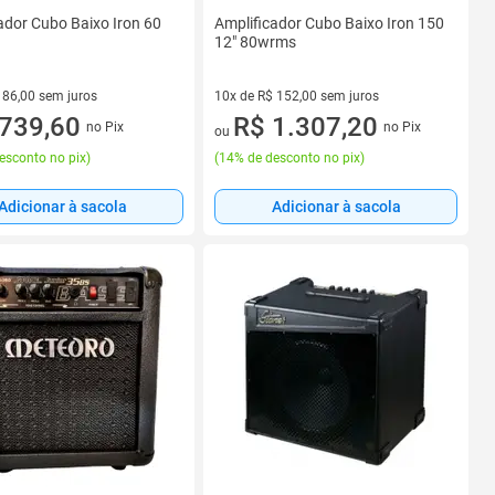
ador Cubo Baixo Iron 60
Amplificador Cubo Baixo Iron 150
12" 80wrms
 86,00 sem juros
10x de R$ 152,00 sem juros
 R$ 86,00 sem juros
739,60
10 vez de R$ 152,00 sem juros
R$ 1.307,20
no Pix
no Pix
ou
esconto no pix
)
(
14% de desconto no pix
)
Adicionar à sacola
Adicionar à sacola