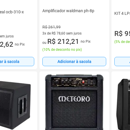
Amplificador waldman ph-8p
eal ocb-310-x
KIT 4 L
R$ 261,99
R$ 9
3x de R$ 78,60 sem juros
sem juros
3 vez de R$ 78,60 sem juros
R$ 212,21
no Pix
(
5% de de
6 sem juros
2,62
ou
no Pix
(
10% de desconto no pix
)
ar à sacola
Adicionar à sacola