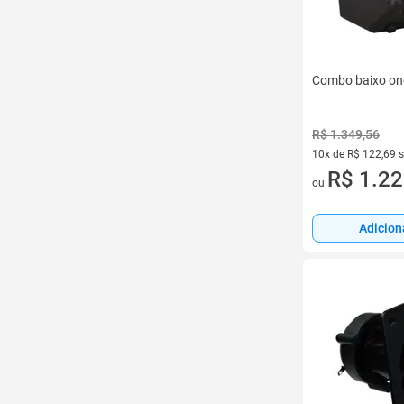
Combo baixo on
R$ 1.349,56
10x de R$ 122,69 
10 vez de R$ 122,6
R$ 1.22
ou
Adicion