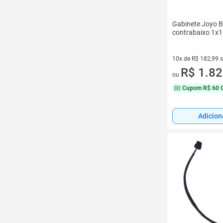
Gabinete Joyo 
contrabaixo 1x
10x de R$ 182,99 
10 vez de R$ 182,9
R$ 1.82
ou
Cupom
R$ 60 
Adicion