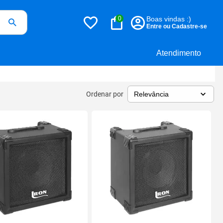
0
Boas vindas :)
Entre ou Cadastre-se
Atendimento
Ordenar por