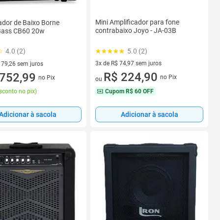
Mini Amplificador para fone
ador de Baixo Borne
contrabaixo Joyo - JA-03B
Bass CB60 20w
5.0 (2)
4.0 (2)
3x de R$ 74,97 sem juros
 79,26 sem juros
3 vez de R$ 74,97 sem juros
R$ 224,90
 R$ 79,26 sem juros
752,99
no Pix
no Pix
ou
Cupom
R$ 60 OFF
sconto no pix
)
Adicionar à sacola
Adicionar à sacola