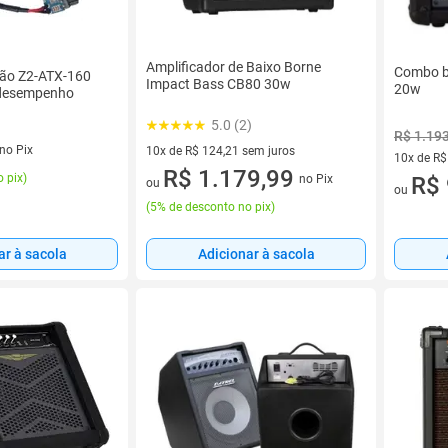
Amplificador de Baixo Borne
Combo b
ção Z2-ATX-160
Impact Bass CB80 30w
20w
 desempenho
5.0 (2)
R$ 1.19
no Pix
10x de R$ 124,21 sem juros
10x de R$
10 vez de R$ 124,21 sem juros
R$ 1.179,99
 pix
)
no Pix
10 vez de
R$ 
ou
ou
(
5% de desconto no pix
)
Adicionar à sacola
ar à sacola