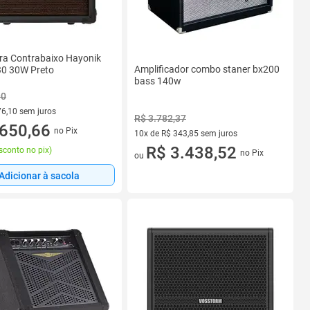
ra Contrabaixo Hayonik
Amplificador combo staner bx200
30 30W Preto
bass 140w
90
76,10 sem juros
R$ 3.782,37
R$ 76,10 sem juros
650,66
no Pix
10x de R$ 343,85 sem juros
10 vez de R$ 343,85 sem juros
R$ 3.438,52
sconto no pix
)
no Pix
ou
Adicionar à sacola