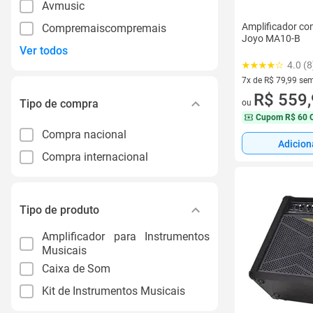
Avmusic
Amplificador con
Compremaiscompremais
Joyo MA10-B
Ver todos
4.0 (8
7x de R$ 79,99 sem
7 vez de R$ 79,99 
R$ 559
Tipo de compra
ou
Cupom
R$ 60 
Compra nacional
Adicion
Compra internacional
Tipo de produto
Amplificador para Instrumentos
Musicais
Caixa de Som
Kit de Instrumentos Musicais