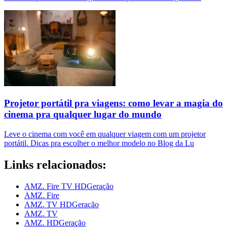
Projetor portátil pra viagens: como levar a magia do
cinema pra qualquer lugar do mundo
Leve o cinema com você em qualquer viagem com um projetor
portátil. Dicas pra escolher o melhor modelo no Blog da Lu
Links relacionados:
AMZ. Fire TV HDGeração
AMZ. Fire
AMZ. TV HDGeração
AMZ. TV
AMZ. HDGeração