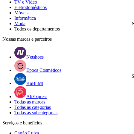
TV e Vídeo
Eletrodomésticos
Móveis
Informática
Moda
N
Todos os departamentos
Nossas marcas e parceiros
Netshoes
Epoca Cosméticos
S
KaBuM!
AliExpress
Todas as marcas
Todas as categorias
Todas as subcategorias
Serviços e benefícios
Cartão Luiza