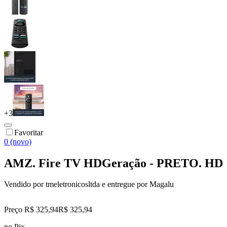
+
3
Favoritar
0 (novo)
AMZ. Fire TV HDGeração - PRETO. HD
Vendido por
tmeletronicosltda
e entregue por
Magalu
Preço R$ 325,94
R$
325
,
94
no Pix