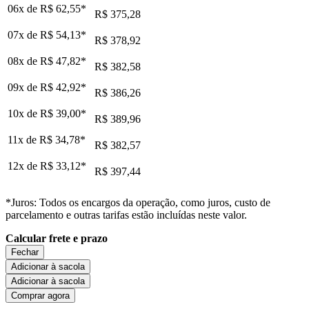
06x de
R$ 62,55
*
R$ 375,28
07x de
R$ 54,13
*
R$ 378,92
08x de
R$ 47,82
*
R$ 382,58
09x de
R$ 42,92
*
R$ 386,26
10x de
R$ 39,00
*
R$ 389,96
11x de
R$ 34,78
*
R$ 382,57
12x de
R$ 33,12
*
R$ 397,44
*Juros: Todos os encargos da operação, como juros, custo de
parcelamento e outras tarifas estão incluídas neste valor.
Calcular frete e prazo
Fechar
Adicionar à sacola
Adicionar à sacola
Comprar agora