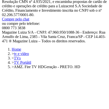
Resolução CMN nº 4.935/2021, e encaminha propostas de cartão de
crédito e operações de crédito para a Luizacred S.A Sociedade de
Crédito, Financiamento e Investimento inscrita no CNPJ sob o nº
02.206.577/0001-80.
Compre pelo chat
ou compre pelo telefone:
0800 773 3838
Magazine Luiza S/A - CNPJ: 47.960.950/1088-36 - Endereço: Rua
Arnulfo de Lima, 2385 - Vila Santa Cruz, Franca/SP - CEP 14.403-
471 ® Magazine Luiza – Todos os direitos reservados.
Home
>
tv e vídeo
>
TVs
>
TV Portátil
>
AMZ. Fire TV HDGeração - PRETO. HD