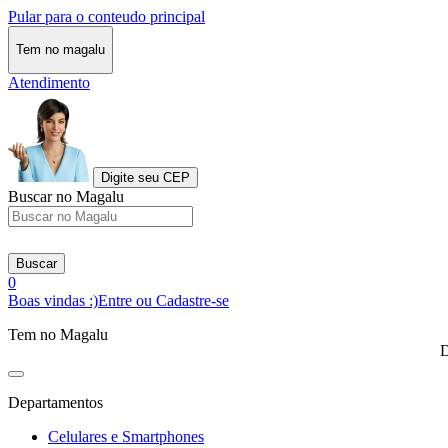
Pular para o conteudo principal
Tem no magalu
Atendimento
Digite seu CEP
Buscar no Magalu
Buscar
0
Boas vindas :)
Entre ou Cadastre-se
Tem no Magalu
D
Departamentos
Celulares e Smartphones