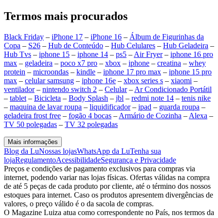
Termos mais procurados
Black Friday
–
iPhone 17
–
iPhone 16
–
Álbum de Figurinhas da
Copa
–
S26
–
Hub de Conteúdo
–
Hub Celulares
–
Hub Geladeira
–
Hub Tvs
–
iphone 15
–
iphone 14
–
ps5
–
Air Fryer
–
iphone 16 pro
max
–
geladeira
–
poco x7 pro
–
xbox
–
iphone
–
creatina
–
whey
protein
–
microondas
–
kindle
–
iphone 17 pro max
–
iphone 15 pro
max
–
celular samsung
–
iphone 16e
–
xbox series s
–
xiaomi
–
ventilador
–
nintendo switch 2
–
Celular
–
Ar Condicionado Portátil
–
tablet
–
Bicicleta
–
Body Splash
–
jbl
–
redmi note 14
–
tenis nike
–
maquina de lavar roupa
–
liquidificador
–
ipad
–
guarda roupa
–
geladeira frost free
–
fogão 4 bocas
–
Armário de Cozinha
–
Alexa
–
TV 50 polegadas
–
TV 32 polegadas
Mais informações
Blog da Lu
Nossas lojas
WhatsApp da Lu
Tenha sua
loja
Regulamento
Acessibilidade
Segurança e Privacidade
Preços e condições de pagamento exclusivos para compras via
internet, podendo variar nas lojas físicas. Ofertas válidas na compra
de até 5 peças de cada produto por cliente, até o término dos nossos
estoques para internet. Caso os produtos apresentem divergências de
valores, o preço válido é o da sacola de compras.
O Magazine Luiza atua como correspondente no País, nos termos da