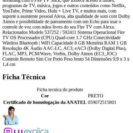
streaming com o Fire TV Stick, que fornece acesso a filmes,
programas de TV, música, jogos e outros conteúdos como Netflix,
YouTube, Prime Video, Hulu + Live TV, e muitos mais, com
suporte a assistente pessoal Alexa, alta qualidade de som com Dolby
Atmos e possibilidade de pareamento com um Echo para usar o
controle de voz com mãos livres do seu Fire TV com Alexa.
Relacionados Modelo 537252 / 592411 Sistema Operacional Fire
TV OS Processador (CPU) Quad-core 1.7 GHz Conectividade
Wireless Bluetooth | WiFi Capacidade 8 GB Memória RAM 1 GB
Resolução 4K Áudio AAC-LC, AC3, eAC3 (Dolby Digital Plus),
FLAC, MP3, PCM/Wave, Vorbis, Dolby Atmos (EC3_JOC)
Controle Remoto Sim Cor Preto Peso bruto 54 Dimensões 9,9 x 3 x
1,4 cm
Ficha Técnica
Ficha tecnica do produto
Cor
PRETO
Certificado de homologação da ANATEL
059072515801