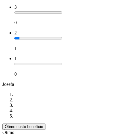
3
0
2
1
1
0
Josefa
Ótimo custo-benefício
Ótimo