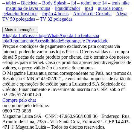
–
tablet
–
Bicicleta
–
Body Splash
–
jbl
–
redmi note 14
–
tenis nike
–
maquina de lavar roupa
–
liquidificador
–
ipad
–
guarda roupa
–
geladeira frost free
–
fogão 4 bocas
–
Armário de Cozinha
–
Alexa
–
TV 50 polegadas
–
TV 32 polegadas
Mais informações
Blog da Lu
Nossas lojas
WhatsApp da Lu
Tenha sua
loja
Regulamento
Acessibilidade
Segurança e Privacidade
Preços e condições de pagamento exclusivos para compras via
internet, podendo variar nas lojas físicas. Ofertas válidas na compra
de até 5 peças de cada produto por cliente, até o término dos nossos
estoques para internet. Caso os produtos apresentem divergências de
valores, o preço válido é o da sacola de compras.
O Magazine Luiza atua como correspondente no País, nos termos da
Resolução CMN nº 4.935/2021, e encaminha propostas de cartão de
crédito e operações de crédito para a Luizacred S.A Sociedade de
Crédito, Financiamento e Investimento inscrita no CNPJ sob o nº
02.206.577/0001-80.
Compre pelo chat
ou compre pelo telefone:
0800 773 3838
Magazine Luiza S/A - CNPJ: 47.960.950/1088-36 - Endereço: Rua
Arnulfo de Lima, 2385 - Vila Santa Cruz, Franca/SP - CEP 14.403-
471 ® Magazine Luiza – Todos os direitos reservados.