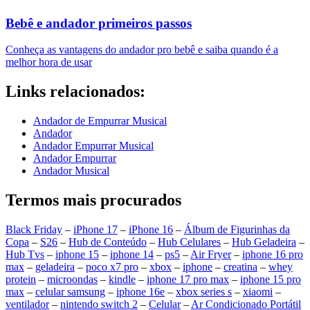
Bebê e andador primeiros passos
Conheça as vantagens do andador pro bebê e saiba quando é a
melhor hora de usar
Links relacionados:
Andador de Empurrar Musical
Andador
Andador Empurrar Musical
Andador Empurrar
Andador Musical
Termos mais procurados
Black Friday
–
iPhone 17
–
iPhone 16
–
Álbum de Figurinhas da
Copa
–
S26
–
Hub de Conteúdo
–
Hub Celulares
–
Hub Geladeira
–
Hub Tvs
–
iphone 15
–
iphone 14
–
ps5
–
Air Fryer
–
iphone 16 pro
max
–
geladeira
–
poco x7 pro
–
xbox
–
iphone
–
creatina
–
whey
protein
–
microondas
–
kindle
–
iphone 17 pro max
–
iphone 15 pro
max
–
celular samsung
–
iphone 16e
–
xbox series s
–
xiaomi
–
ventilador
–
nintendo switch 2
–
Celular
–
Ar Condicionado Portátil