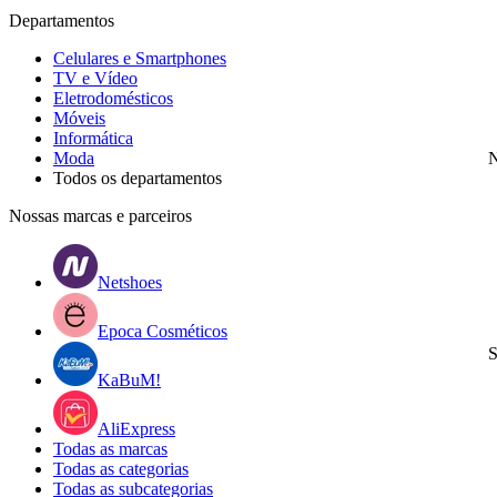
Departamentos
Celulares e Smartphones
TV e Vídeo
Eletrodomésticos
Móveis
Informática
Moda
N
Todos os departamentos
Nossas marcas e parceiros
Netshoes
Epoca Cosméticos
S
KaBuM!
AliExpress
Todas as marcas
Todas as categorias
Todas as subcategorias