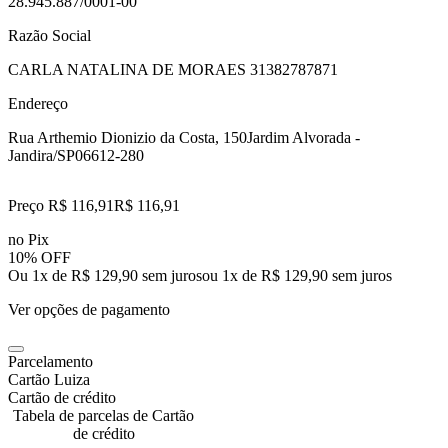
28.945.887/0001-00
Razão Social
CARLA NATALINA DE MORAES 31382787871
Endereço
Rua Arthemio Dionizio da Costa, 150
Jardim Alvorada -
Jandira/SP
06612-280
Preço R$ 116,91
R$
116
,
91
no Pix
10% OFF
Ou 1x de R$ 129,90 sem juros
ou
1
x de
R$ 129,90
sem juros
Ver opções de pagamento
Parcelamento
Cartão Luiza
Cartão de crédito
Tabela de parcelas de Cartão
de crédito