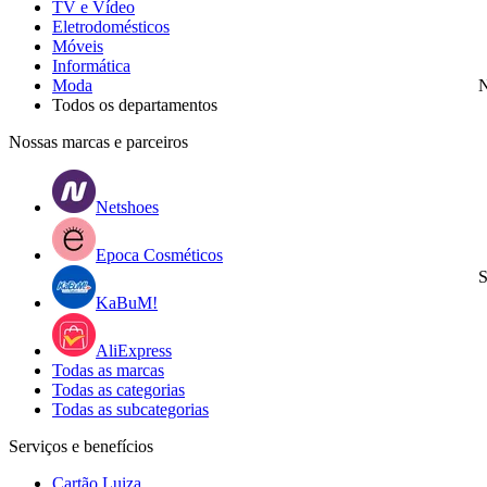
TV e Vídeo
Eletrodomésticos
Móveis
Informática
Moda
N
Todos os departamentos
Nossas marcas e parceiros
Netshoes
Epoca Cosméticos
S
KaBuM!
AliExpress
Todas as marcas
Todas as categorias
Todas as subcategorias
Serviços e benefícios
Cartão Luiza