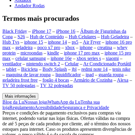
Andador
Andador Rodas
Termos mais procurados
Black Friday
–
iPhone 17
–
iPhone 16
–
Álbum de Figurinhas da
Copa
–
S26
–
Hub de Conteúdo
–
Hub Celulares
–
Hub Geladeira
–
Hub Tvs
–
iphone 15
–
iphone 14
–
ps5
–
Air Fryer
–
iphone 16 pro
max
–
geladeira
–
poco x7 pro
–
xbox
–
iphone
–
creatina
–
whey
protein
–
microondas
–
kindle
–
iphone 17 pro max
–
iphone 15 pro
max
–
celular samsung
–
iphone 16e
–
xbox series s
–
xiaomi
–
ventilador
–
nintendo switch 2
–
Celular
–
Ar Condicionado Portátil
–
tablet
–
Bicicleta
–
Body Splash
–
jbl
–
redmi note 14
–
tenis nike
–
maquina de lavar roupa
–
liquidificador
–
ipad
–
guarda roupa
–
geladeira frost free
–
fogão 4 bocas
–
Armário de Cozinha
–
Alexa
–
TV 50 polegadas
–
TV 32 polegadas
Mais informações
Blog da Lu
Nossas lojas
WhatsApp da Lu
Tenha sua
loja
Regulamento
Acessibilidade
Segurança e Privacidade
Preços e condições de pagamento exclusivos para compras via
internet, podendo variar nas lojas físicas. Ofertas válidas na compra
de até 5 peças de cada produto por cliente, até o término dos nossos
estoques para internet. Caso os produtos apresentem divergências de
valores, o preço válido é o da sacola de compras.