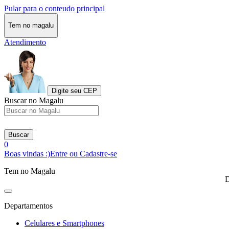
Pular para o conteudo principal
Tem no magalu
Atendimento
Digite seu CEP
Buscar no Magalu
Buscar
0
Boas vindas :)
Entre ou Cadastre-se
Tem no Magalu
D
Departamentos
Celulares e Smartphones