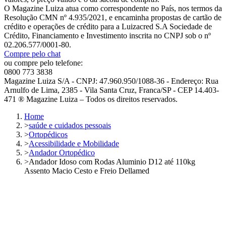
O Magazine Luiza atua como correspondente no País, nos termos da
Resolução CMN nº 4.935/2021, e encaminha propostas de cartão de
crédito e operações de crédito para a Luizacred S.A Sociedade de
Crédito, Financiamento e Investimento inscrita no CNPJ sob o nº
02.206.577/0001-80.
Compre pelo chat
ou compre pelo telefone:
0800 773 3838
Magazine Luiza S/A - CNPJ: 47.960.950/1088-36 - Endereço: Rua
Arnulfo de Lima, 2385 - Vila Santa Cruz, Franca/SP - CEP 14.403-
471 ® Magazine Luiza – Todos os direitos reservados.
Home
>
saúde e cuidados pessoais
>
Ortopédicos
>
Acessibilidade e Mobilidade
>
Andador Ortopédico
>
Andador Idoso com Rodas Aluminio D12 até 110kg
Assento Macio Cesto e Freio Dellamed