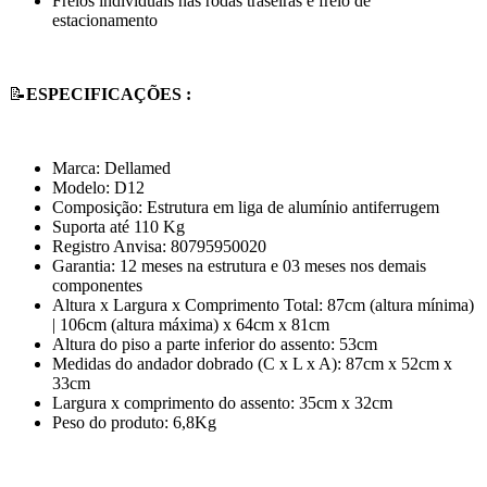
Freios individuais nas rodas traseiras e freio de
estacionamento
📝
ESPECIFICAÇÕES :
Marca: Dellamed
Modelo: D12
Composição: Estrutura em liga de alumínio antiferrugem
Suporta até 110 Kg
Registro Anvisa: 80795950020
Garantia: 12 meses na estrutura e 03 meses nos demais
componentes
Altura x Largura x Comprimento Total: 87cm (altura mínima)
| 106cm (altura máxima) x 64cm x 81cm
Altura do piso a parte inferior do assento: 53cm
Medidas do andador dobrado (C x L x A): 87cm x 52cm x
33cm
Largura x comprimento do assento: 35cm x 32cm
Peso do produto: 6,8Kg