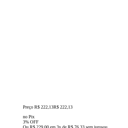
Preço R$ 222,13
R$
222
,
13
no Pix
3% OFF
Ou R$ 229,00 em 3x de R$ 76,33 sem juros
ou