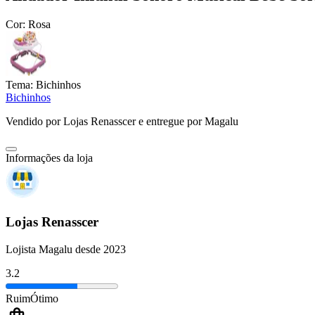
Cor:
Rosa
Tema:
Bichinhos
Bichinhos
Vendido por
Lojas Renasscer
e entregue por
Magalu
Informações da loja
Lojas Renasscer
Lojista Magalu desde 2023
3.2
Ruim
Ótimo