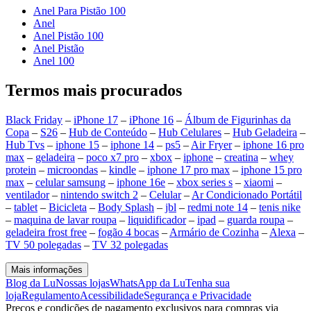
Anel Para Pistão 100
Anel
Anel Pistão 100
Anel Pistão
Anel 100
Termos mais procurados
Black Friday
–
iPhone 17
–
iPhone 16
–
Álbum de Figurinhas da
Copa
–
S26
–
Hub de Conteúdo
–
Hub Celulares
–
Hub Geladeira
–
Hub Tvs
–
iphone 15
–
iphone 14
–
ps5
–
Air Fryer
–
iphone 16 pro
max
–
geladeira
–
poco x7 pro
–
xbox
–
iphone
–
creatina
–
whey
protein
–
microondas
–
kindle
–
iphone 17 pro max
–
iphone 15 pro
max
–
celular samsung
–
iphone 16e
–
xbox series s
–
xiaomi
–
ventilador
–
nintendo switch 2
–
Celular
–
Ar Condicionado Portátil
–
tablet
–
Bicicleta
–
Body Splash
–
jbl
–
redmi note 14
–
tenis nike
–
maquina de lavar roupa
–
liquidificador
–
ipad
–
guarda roupa
–
geladeira frost free
–
fogão 4 bocas
–
Armário de Cozinha
–
Alexa
–
TV 50 polegadas
–
TV 32 polegadas
Mais informações
Blog da Lu
Nossas lojas
WhatsApp da Lu
Tenha sua
loja
Regulamento
Acessibilidade
Segurança e Privacidade
Preços e condições de pagamento exclusivos para compras via