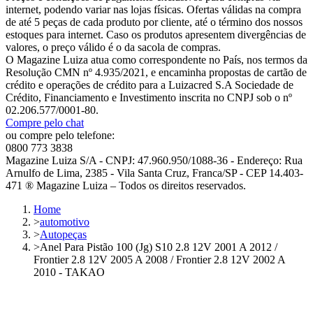
internet, podendo variar nas lojas físicas. Ofertas válidas na compra
de até 5 peças de cada produto por cliente, até o término dos nossos
estoques para internet. Caso os produtos apresentem divergências de
valores, o preço válido é o da sacola de compras.
O Magazine Luiza atua como correspondente no País, nos termos da
Resolução CMN nº 4.935/2021, e encaminha propostas de cartão de
crédito e operações de crédito para a Luizacred S.A Sociedade de
Crédito, Financiamento e Investimento inscrita no CNPJ sob o nº
02.206.577/0001-80.
Compre pelo chat
ou compre pelo telefone:
0800 773 3838
Magazine Luiza S/A - CNPJ: 47.960.950/1088-36 - Endereço: Rua
Arnulfo de Lima, 2385 - Vila Santa Cruz, Franca/SP - CEP 14.403-
471 ® Magazine Luiza – Todos os direitos reservados.
Home
>
automotivo
>
Autopeças
>
Anel Para Pistão 100 (Jg) S10 2.8 12V 2001 A 2012 /
Frontier 2.8 12V 2005 A 2008 / Frontier 2.8 12V 2002 A
2010 - TAKAO