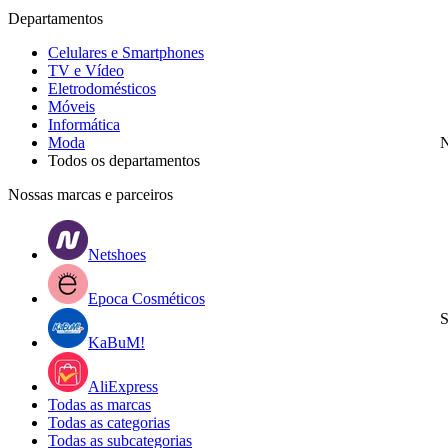
Departamentos
Celulares e Smartphones
TV e Vídeo
Eletrodomésticos
Móveis
Informática
Moda
N
Todos os departamentos
Nossas marcas e parceiros
Netshoes
Epoca Cosméticos
S
KaBuM!
AliExpress
Todas as marcas
Todas as categorias
Todas as subcategorias