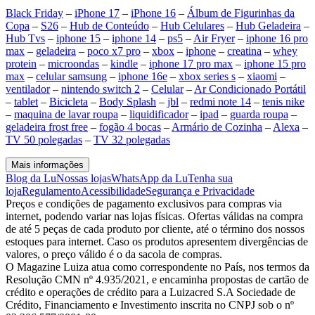
Black Friday
–
iPhone 17
–
iPhone 16
–
Álbum de Figurinhas da
Copa
–
S26
–
Hub de Conteúdo
–
Hub Celulares
–
Hub Geladeira
–
Hub Tvs
–
iphone 15
–
iphone 14
–
ps5
–
Air Fryer
–
iphone 16 pro
max
–
geladeira
–
poco x7 pro
–
xbox
–
iphone
–
creatina
–
whey
protein
–
microondas
–
kindle
–
iphone 17 pro max
–
iphone 15 pro
max
–
celular samsung
–
iphone 16e
–
xbox series s
–
xiaomi
–
ventilador
–
nintendo switch 2
–
Celular
–
Ar Condicionado Portátil
–
tablet
–
Bicicleta
–
Body Splash
–
jbl
–
redmi note 14
–
tenis nike
–
maquina de lavar roupa
–
liquidificador
–
ipad
–
guarda roupa
–
geladeira frost free
–
fogão 4 bocas
–
Armário de Cozinha
–
Alexa
–
TV 50 polegadas
–
TV 32 polegadas
Mais informações
Blog da Lu
Nossas lojas
WhatsApp da Lu
Tenha sua
loja
Regulamento
Acessibilidade
Segurança e Privacidade
Preços e condições de pagamento exclusivos para compras via
internet, podendo variar nas lojas físicas. Ofertas válidas na compra
de até 5 peças de cada produto por cliente, até o término dos nossos
estoques para internet. Caso os produtos apresentem divergências de
valores, o preço válido é o da sacola de compras.
O Magazine Luiza atua como correspondente no País, nos termos da
Resolução CMN nº 4.935/2021, e encaminha propostas de cartão de
crédito e operações de crédito para a Luizacred S.A Sociedade de
Crédito, Financiamento e Investimento inscrita no CNPJ sob o nº