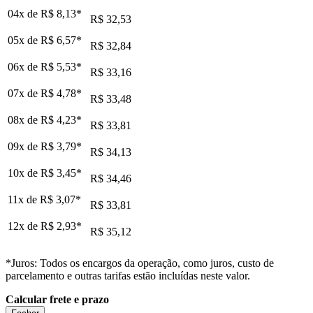
04x de
R$ 8,13
*
R$ 32,53
05x de
R$ 6,57
*
R$ 32,84
06x de
R$ 5,53
*
R$ 33,16
07x de
R$ 4,78
*
R$ 33,48
08x de
R$ 4,23
*
R$ 33,81
09x de
R$ 3,79
*
R$ 34,13
10x de
R$ 3,45
*
R$ 34,46
11x de
R$ 3,07
*
R$ 33,81
12x de
R$ 2,93
*
R$ 35,12
*Juros: Todos os encargos da operação, como juros, custo de
parcelamento e outras tarifas estão incluídas neste valor.
Calcular frete e prazo