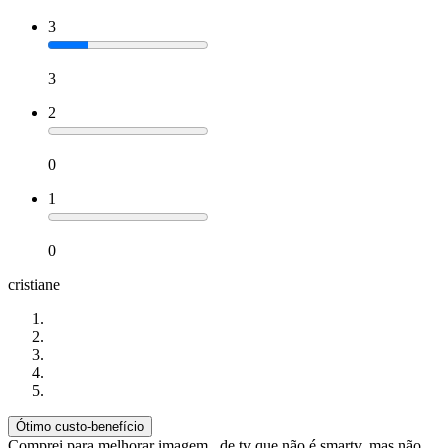
3
3
2
0
1
0
cristiane
Ótimo custo-benefício
Comprei para melhorar imagem , de tv que não é smartv, mas não