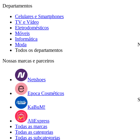
Departamentos
Celulares e Smartphones
TV e Vídeo
Eletrodomésticos
Móveis
Informática
Moda
N
Todos os departamentos
Nossas marcas e parceiros
Netshoes
Epoca Cosméticos
S
KaBuM!
AliExpress
Todas as marcas
Todas as categorias
Todas as subcategorias