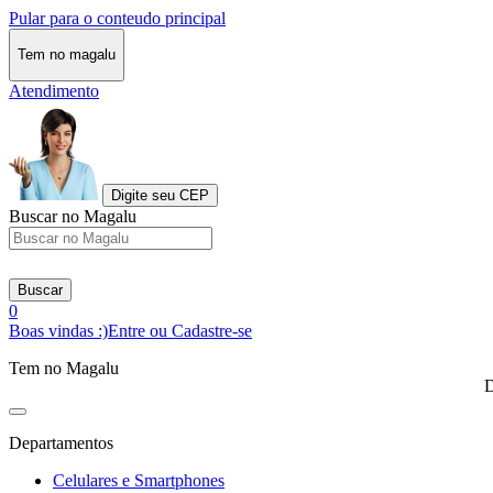
Pular para o conteudo principal
Tem no magalu
Atendimento
Digite seu CEP
Buscar no Magalu
Buscar
0
Boas vindas :)
Entre ou Cadastre-se
Tem no Magalu
D
Departamentos
Celulares e Smartphones