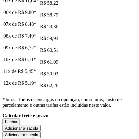
05x de
R$ 11,64
*
R$ 58,22
06x de
R$ 9,80
*
R$ 58,79
07x de
R$ 8,48
*
R$ 59,36
08x de
R$ 7,49
*
R$ 59,93
09x de
R$ 6,72
*
R$ 60,51
10x de
R$ 6,11
*
R$ 61,09
11x de
R$ 5,45
*
R$ 59,93
12x de
R$ 5,19
*
R$ 62,26
*Juros: Todos os encargos da operação, como juros, custo de
parcelamento e outras tarifas estão incluídas neste valor.
Calcular frete e prazo
Fechar
Adicionar à sacola
Adicionar à sacola