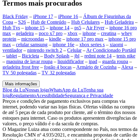
Termos mais procurados
Black Friday
–
iPhone 17
–
iPhone 16
–
Álbum de Figurinhas da
Copa
–
S26
–
Hub de Conteúdo
–
Hub Celulares
–
Hub Geladeira
–
Hub Tvs
–
iphone 15
–
iphone 14
–
ps5
–
Air Fryer
–
iphone 16 pro
max
–
geladeira
–
poco x7 pro
–
xbox
–
iphone
–
creatina
–
whey
protein
–
microondas
–
kindle
–
iphone 17 pro max
–
iphone 15 pro
max
–
celular samsung
–
iphone 16e
–
xbox series s
–
xiaomi
–
ventilador
–
nintendo switch 2
–
Celular
–
Ar Condicionado Portátil
–
tablet
–
Bicicleta
–
Body Splash
–
jbl
–
redmi note 14
–
tenis nike
–
maquina de lavar roupa
–
liquidificador
–
ipad
–
guarda roupa
–
geladeira frost free
–
fogão 4 bocas
–
Armário de Cozinha
–
Alexa
–
TV 50 polegadas
–
TV 32 polegadas
Mais informações
Blog da Lu
Nossas lojas
WhatsApp da Lu
Tenha sua
loja
Regulamento
Acessibilidade
Segurança e Privacidade
Preços e condições de pagamento exclusivos para compras via
internet, podendo variar nas lojas físicas. Ofertas válidas na compra
de até 5 peças de cada produto por cliente, até o término dos nossos
estoques para internet. Caso os produtos apresentem divergências de
valores, o preço válido é o da sacola de compras.
O Magazine Luiza atua como correspondente no País, nos termos da
Resolução CMN nº 4.935/2021, e encaminha propostas de cartão de