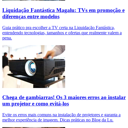
Liquidação Fantástica Magalu: TVs em promoção e
diferenças entre modelos
Guia prático pra escolher a TV certa na Liquidação Fantástica,
entendendo tecnologias, tamanhos e ofertas que realmente valem a
pena.
Chega de gambiarras! Os 3 maiores erros ao instalar
um projetor e como evitá-los
Evite os erros mais comuns na instalação de projetores e garanta a
melhor experiência de imagem. Dicas práticas no Blog da Lu.