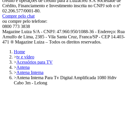
crédito e operações de crédito para a Luizacred S.A Sociedade de
Crédito, Financiamento e Investimento inscrita no CNPJ sob o nº
02.206.577/0001-80.
Compre pelo chat
ou compre pelo telefone:
0800 773 3838
Magazine Luiza S/A - CNPJ: 47.960.950/1088-36 - Endereço: Rua
Arnulfo de Lima, 2385 - Vila Santa Cruz, Franca/SP - CEP 14.403-
471 ® Magazine Luiza – Todos os direitos reservados.
Home
>
tv e vídeo
>
Acessórios para TV
>
Antena
>
Antena Interna
>
Antena Interna Para Tv Digital Amplificada 1080 Hdtv
Cabo 3m - Lelong