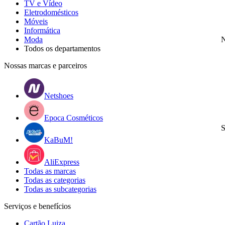
TV e Vídeo
Eletrodomésticos
Móveis
Informática
Moda
N
Todos os departamentos
Nossas marcas e parceiros
Netshoes
Epoca Cosméticos
S
KaBuM!
AliExpress
Todas as marcas
Todas as categorias
Todas as subcategorias
Serviços e benefícios
Cartão Luiza