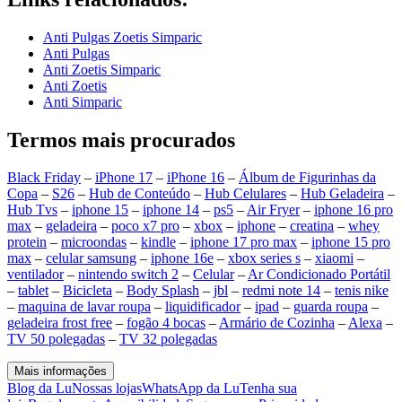
Anti Pulgas Zoetis Simparic
Anti Pulgas
Anti Zoetis Simparic
Anti Zoetis
Anti Simparic
Termos mais procurados
Black Friday
–
iPhone 17
–
iPhone 16
–
Álbum de Figurinhas da
Copa
–
S26
–
Hub de Conteúdo
–
Hub Celulares
–
Hub Geladeira
–
Hub Tvs
–
iphone 15
–
iphone 14
–
ps5
–
Air Fryer
–
iphone 16 pro
max
–
geladeira
–
poco x7 pro
–
xbox
–
iphone
–
creatina
–
whey
protein
–
microondas
–
kindle
–
iphone 17 pro max
–
iphone 15 pro
max
–
celular samsung
–
iphone 16e
–
xbox series s
–
xiaomi
–
ventilador
–
nintendo switch 2
–
Celular
–
Ar Condicionado Portátil
–
tablet
–
Bicicleta
–
Body Splash
–
jbl
–
redmi note 14
–
tenis nike
–
maquina de lavar roupa
–
liquidificador
–
ipad
–
guarda roupa
–
geladeira frost free
–
fogão 4 bocas
–
Armário de Cozinha
–
Alexa
–
TV 50 polegadas
–
TV 32 polegadas
Mais informações
Blog da Lu
Nossas lojas
WhatsApp da Lu
Tenha sua