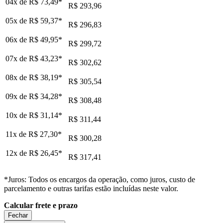
04x de
R$ 73,49
*
R$ 293,96
05x de
R$ 59,37
*
R$ 296,83
06x de
R$ 49,95
*
R$ 299,72
07x de
R$ 43,23
*
R$ 302,62
08x de
R$ 38,19
*
R$ 305,54
09x de
R$ 34,28
*
R$ 308,48
10x de
R$ 31,14
*
R$ 311,44
11x de
R$ 27,30
*
R$ 300,28
12x de
R$ 26,45
*
R$ 317,41
*Juros: Todos os encargos da operação, como juros, custo de
parcelamento e outras tarifas estão incluídas neste valor.
Calcular frete e prazo
Fechar