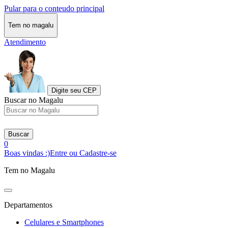
Pular para o conteudo principal
Tem no magalu
Atendimento
Digite seu CEP
Buscar no Magalu
Buscar
0
Boas vindas :)
Entre ou Cadastre-se
Tem no Magalu
Departamentos
Celulares e Smartphones