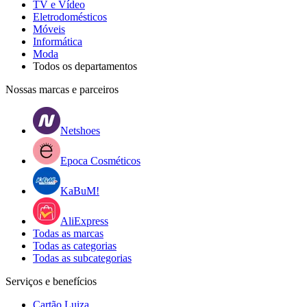
TV e Vídeo
Eletrodomésticos
Móveis
Informática
Moda
Todos os departamentos
Nossas marcas e parceiros
Netshoes
Epoca Cosméticos
KaBuM!
AliExpress
Todas as marcas
Todas as categorias
Todas as subcategorias
Serviços e benefícios
Cartão Luiza