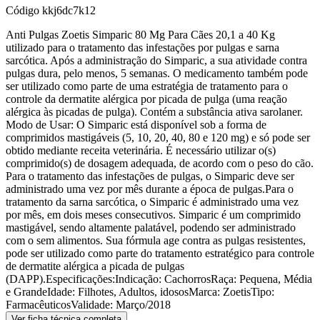
Código
kkj6dc7k12
Anti Pulgas Zoetis Simparic 80 Mg Para Cães 20,1 a 40 Kg
utilizado para o tratamento das infestações por pulgas e sarna
sarcótica. Após a administração do Simparic, a sua atividade contra
pulgas dura, pelo menos, 5 semanas. O medicamento também pode
ser utilizado como parte de uma estratégia de tratamento para o
controle da dermatite alérgica por picada de pulga (uma reação
alérgica às picadas de pulga). Contém a substância ativa sarolaner.
Modo de Usar: O Simparic está disponível sob a forma de
comprimidos mastigáveis (5, 10, 20, 40, 80 e 120 mg) e só pode ser
obtido mediante receita veterinária. É necessário utilizar o(s)
comprimido(s) de dosagem adequada, de acordo com o peso do cão.
Para o tratamento das infestações de pulgas, o Simparic deve ser
administrado uma vez por mês durante a época de pulgas.Para o
tratamento da sarna sarcótica, o Simparic é administrado uma vez
por mês, em dois meses consecutivos. Simparic é um comprimido
mastigável, sendo altamente palatável, podendo ser administrado
com o sem alimentos. Sua fórmula age contra as pulgas resistentes,
pode ser utilizado como parte do tratamento estratégico para controle
de dermatite alérgica a picada de pulgas
(DAPP).Especificações:Indicação: CachorrosRaça: Pequena, Média
e GrandeIdade: Filhotes, Adultos, idososMarca: ZoetisTipo:
FarmacêuticosValidade: Março/2018
Ver ficha técnica completa