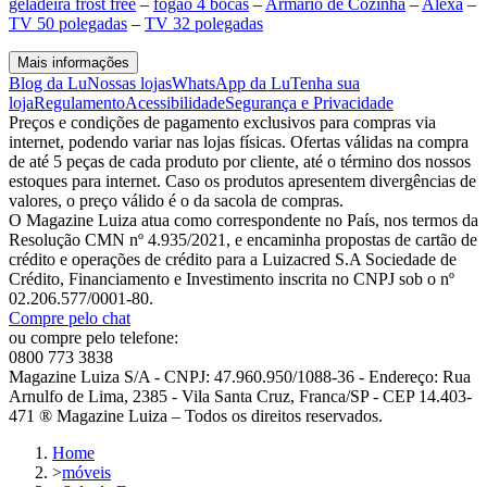
geladeira frost free
–
fogão 4 bocas
–
Armário de Cozinha
–
Alexa
–
TV 50 polegadas
–
TV 32 polegadas
Mais informações
Blog da Lu
Nossas lojas
WhatsApp da Lu
Tenha sua
loja
Regulamento
Acessibilidade
Segurança e Privacidade
Preços e condições de pagamento exclusivos para compras via
internet, podendo variar nas lojas físicas. Ofertas válidas na compra
de até 5 peças de cada produto por cliente, até o término dos nossos
estoques para internet. Caso os produtos apresentem divergências de
valores, o preço válido é o da sacola de compras.
O Magazine Luiza atua como correspondente no País, nos termos da
Resolução CMN nº 4.935/2021, e encaminha propostas de cartão de
crédito e operações de crédito para a Luizacred S.A Sociedade de
Crédito, Financiamento e Investimento inscrita no CNPJ sob o nº
02.206.577/0001-80.
Compre pelo chat
ou compre pelo telefone:
0800 773 3838
Magazine Luiza S/A - CNPJ: 47.960.950/1088-36 - Endereço: Rua
Arnulfo de Lima, 2385 - Vila Santa Cruz, Franca/SP - CEP 14.403-
471 ® Magazine Luiza – Todos os direitos reservados.
Home
>
móveis