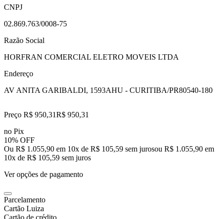
CNPJ
02.869.763/0008-75
Razão Social
HORFRAN COMERCIAL ELETRO MOVEIS LTDA
Endereço
AV ANITA GARIBALDI, 1593
AHU - CURITIBA/PR
80540-180
Preço R$ 950,31
R$
950
,
31
no Pix
10% OFF
Ou R$ 1.055,90 em 10x de R$ 105,59 sem juros
ou
R$ 1.055,90
em
10
x de
R$ 105,59
sem juros
Ver opções de pagamento
Parcelamento
Cartão Luiza
Cartão de crédito