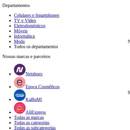
Departamentos
Celulares e Smartphones
TV e Vídeo
Eletrodomésticos
Móveis
Informática
Moda
N
Todos os departamentos
Nossas marcas e parceiros
Netshoes
Epoca Cosméticos
S
KaBuM!
AliExpress
Todas as marcas
Todas as categorias
Todas as subcategorias