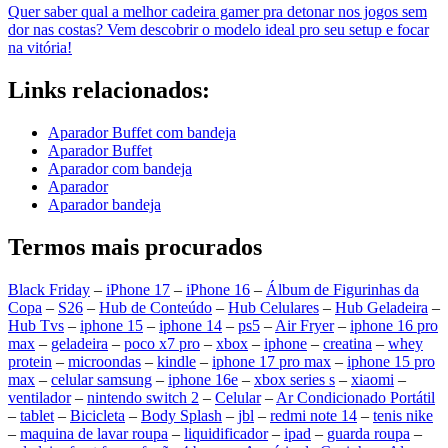
Quer saber qual a melhor cadeira gamer pra detonar nos jogos sem
dor nas costas? Vem descobrir o modelo ideal pro seu setup e focar
na vitória!
Links relacionados:
Aparador Buffet com bandeja
Aparador Buffet
Aparador com bandeja
Aparador
Aparador bandeja
Termos mais procurados
Black Friday
–
iPhone 17
–
iPhone 16
–
Álbum de Figurinhas da
Copa
–
S26
–
Hub de Conteúdo
–
Hub Celulares
–
Hub Geladeira
–
Hub Tvs
–
iphone 15
–
iphone 14
–
ps5
–
Air Fryer
–
iphone 16 pro
max
–
geladeira
–
poco x7 pro
–
xbox
–
iphone
–
creatina
–
whey
protein
–
microondas
–
kindle
–
iphone 17 pro max
–
iphone 15 pro
max
–
celular samsung
–
iphone 16e
–
xbox series s
–
xiaomi
–
ventilador
–
nintendo switch 2
–
Celular
–
Ar Condicionado Portátil
–
tablet
–
Bicicleta
–
Body Splash
–
jbl
–
redmi note 14
–
tenis nike
–
maquina de lavar roupa
–
liquidificador
–
ipad
–
guarda roupa
–