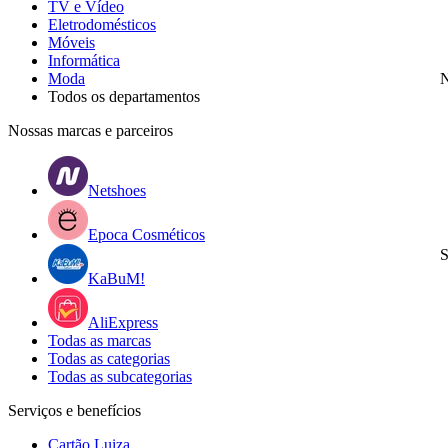
TV e Vídeo
Eletrodomésticos
Móveis
Informática
Moda
N
Todos os departamentos
Nossas marcas e parceiros
Netshoes
Epoca Cosméticos
S
KaBuM!
AliExpress
Todas as marcas
Todas as categorias
Todas as subcategorias
Serviços e benefícios
Cartão Luiza