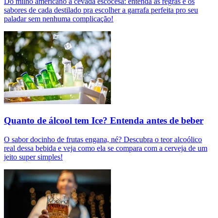
Do milho americano à cevada escocesa: entenda as regras e os
sabores de cada destilado pra escolher a garrafa perfeita pro seu
paladar sem nenhuma complicação!
Quanto de álcool tem Ice? Entenda antes de beber
O sabor docinho de frutas engana, né? Descubra o teor alcoólico
real dessa bebida e veja como ela se compara com a cerveja de um
jeito super simples!