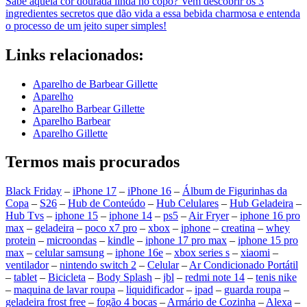
Sabe aquela cor dourada linda no copo? Vem descobrir os 3
ingredientes secretos que dão vida a essa bebida charmosa e entenda
o processo de um jeito super simples!
Links relacionados:
Aparelho de Barbear Gillette
Aparelho
Aparelho Barbear Gillette
Aparelho Barbear
Aparelho Gillette
Termos mais procurados
Black Friday
–
iPhone 17
–
iPhone 16
–
Álbum de Figurinhas da
Copa
–
S26
–
Hub de Conteúdo
–
Hub Celulares
–
Hub Geladeira
–
Hub Tvs
–
iphone 15
–
iphone 14
–
ps5
–
Air Fryer
–
iphone 16 pro
max
–
geladeira
–
poco x7 pro
–
xbox
–
iphone
–
creatina
–
whey
protein
–
microondas
–
kindle
–
iphone 17 pro max
–
iphone 15 pro
max
–
celular samsung
–
iphone 16e
–
xbox series s
–
xiaomi
–
ventilador
–
nintendo switch 2
–
Celular
–
Ar Condicionado Portátil
–
tablet
–
Bicicleta
–
Body Splash
–
jbl
–
redmi note 14
–
tenis nike
–
maquina de lavar roupa
–
liquidificador
–
ipad
–
guarda roupa
–
geladeira frost free
–
fogão 4 bocas
–
Armário de Cozinha
–
Alexa
–