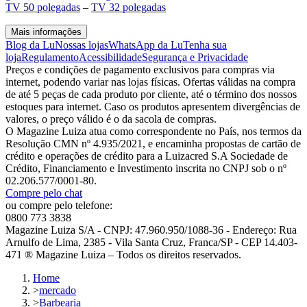
TV 50 polegadas
–
TV 32 polegadas
Mais informações
Blog da Lu
Nossas lojas
WhatsApp da Lu
Tenha sua
loja
Regulamento
Acessibilidade
Segurança e Privacidade
Preços e condições de pagamento exclusivos para compras via
internet, podendo variar nas lojas físicas. Ofertas válidas na compra
de até 5 peças de cada produto por cliente, até o término dos nossos
estoques para internet. Caso os produtos apresentem divergências de
valores, o preço válido é o da sacola de compras.
O Magazine Luiza atua como correspondente no País, nos termos da
Resolução CMN nº 4.935/2021, e encaminha propostas de cartão de
crédito e operações de crédito para a Luizacred S.A Sociedade de
Crédito, Financiamento e Investimento inscrita no CNPJ sob o nº
02.206.577/0001-80.
Compre pelo chat
ou compre pelo telefone:
0800 773 3838
Magazine Luiza S/A - CNPJ: 47.960.950/1088-36 - Endereço: Rua
Arnulfo de Lima, 2385 - Vila Santa Cruz, Franca/SP - CEP 14.403-
471 ® Magazine Luiza – Todos os direitos reservados.
Home
>
mercado
>
Barbearia