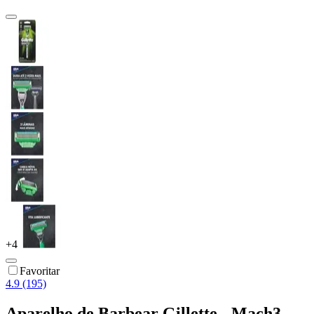
+
4
Favoritar
4.9 (195)
Aparelho de Barbear Gillette - Mach3