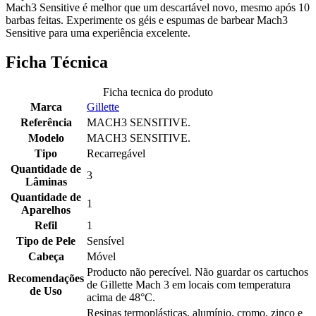
Mach3 Sensitive é melhor que um descartável novo, mesmo após 10
barbas feitas. Experimente os géis e espumas de barbear Mach3
Sensitive para uma experiência excelente.
Ficha Técnica
Ficha tecnica do produto
Marca
Gillette
Referência
MACH3 SENSITIVE.
Modelo
MACH3 SENSITIVE.
Tipo
Recarregável
Quantidade de
3
Lâminas
Quantidade de
1
Aparelhos
Refil
1
Tipo de Pele
Sensível
Cabeça
Móvel
Producto não perecível. Não guardar os cartuchos
Recomendações
de Gillette Mach 3 em locais com temperatura
de Uso
acima de 48°C.
Resinas termoplásticas, alumínio, cromo, zinco e