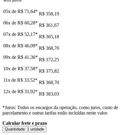
05x de
R$ 71,64
*
R$ 358,19
06x de
R$ 60,28
*
R$ 361,67
07x de
R$ 52,17
*
R$ 365,18
08x de
R$ 46,09
*
R$ 368,70
09x de
R$ 41,36
*
R$ 372,25
10x de
R$ 37,58
*
R$ 375,82
11x de
R$ 33,52
*
R$ 368,70
12x de
R$ 31,92
*
R$ 383,03
*Juros: Todos os encargos da operação, como juros, custo de
parcelamento e outras tarifas estão incluídas neste valor.
Calcular frete e prazo
Quantidade:
1 unidade