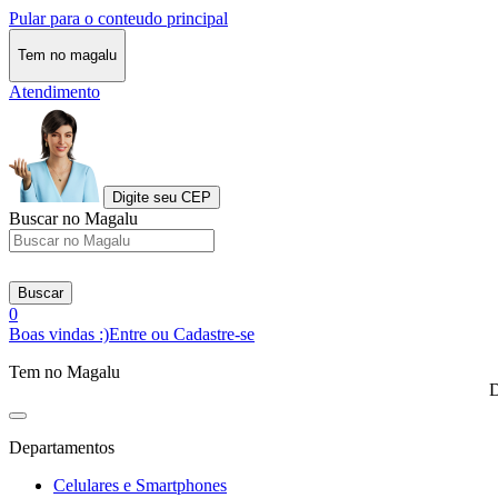
Pular para o conteudo principal
Tem no magalu
Atendimento
Digite seu CEP
Buscar no Magalu
Buscar
0
Boas vindas :)
Entre ou Cadastre-se
Tem no Magalu
D
Departamentos
Celulares e Smartphones