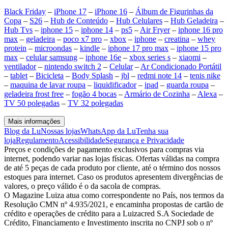
Black Friday
–
iPhone 17
–
iPhone 16
–
Álbum de Figurinhas da
Copa
–
S26
–
Hub de Conteúdo
–
Hub Celulares
–
Hub Geladeira
–
Hub Tvs
–
iphone 15
–
iphone 14
–
ps5
–
Air Fryer
–
iphone 16 pro
max
–
geladeira
–
poco x7 pro
–
xbox
–
iphone
–
creatina
–
whey
protein
–
microondas
–
kindle
–
iphone 17 pro max
–
iphone 15 pro
max
–
celular samsung
–
iphone 16e
–
xbox series s
–
xiaomi
–
ventilador
–
nintendo switch 2
–
Celular
–
Ar Condicionado Portátil
–
tablet
–
Bicicleta
–
Body Splash
–
jbl
–
redmi note 14
–
tenis nike
–
maquina de lavar roupa
–
liquidificador
–
ipad
–
guarda roupa
–
geladeira frost free
–
fogão 4 bocas
–
Armário de Cozinha
–
Alexa
–
TV 50 polegadas
–
TV 32 polegadas
Mais informações
Blog da Lu
Nossas lojas
WhatsApp da Lu
Tenha sua
loja
Regulamento
Acessibilidade
Segurança e Privacidade
Preços e condições de pagamento exclusivos para compras via
internet, podendo variar nas lojas físicas. Ofertas válidas na compra
de até 5 peças de cada produto por cliente, até o término dos nossos
estoques para internet. Caso os produtos apresentem divergências de
valores, o preço válido é o da sacola de compras.
O Magazine Luiza atua como correspondente no País, nos termos da
Resolução CMN nº 4.935/2021, e encaminha propostas de cartão de
crédito e operações de crédito para a Luizacred S.A Sociedade de
Crédito, Financiamento e Investimento inscrita no CNPJ sob o nº