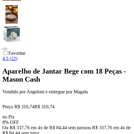
Favoritar
4.5 (22)
Aparelho de Jantar Bege com 18 Peças -
Mason Cash
Vendido por
Angeloni
e entregue por
Magalu
Preço R$ 310,74
R$
310
,
74
no Pix
8% OFF
Ou R$ 337,76 em 4x de R$ 84,44 sem juros
ou
R$ 337,76
em
4
x de
R$ 84,44
sem juros