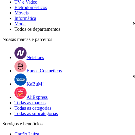
TV e Vídeo
Eletrodomésticos
Móveis
Informática
Moda
N
Todos os departamentos
Nossas marcas e parceiros
Netshoes
Epoca Cosméticos
S
KaBuM!
AliExpress
Todas as marcas
Todas as categorias
Todas as subcategorias
Serviços e benefícios
Cartão Luiza