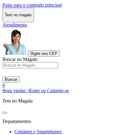
Pular para o conteudo principal
Tem no magalu
Atendimento
Digite seu CEP
Buscar no Magalu
Buscar
0
Boas vindas :)
Entre ou Cadastre-se
Tem no Magalu
Departamentos
Celulares e Smartphones