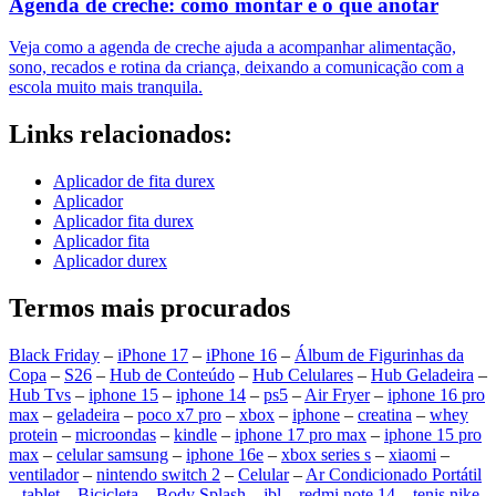
Agenda de creche: como montar e o que anotar
Veja como a agenda de creche ajuda a acompanhar alimentação,
sono, recados e rotina da criança, deixando a comunicação com a
escola muito mais tranquila.
Links relacionados:
Aplicador de fita durex
Aplicador
Aplicador fita durex
Aplicador fita
Aplicador durex
Termos mais procurados
Black Friday
–
iPhone 17
–
iPhone 16
–
Álbum de Figurinhas da
Copa
–
S26
–
Hub de Conteúdo
–
Hub Celulares
–
Hub Geladeira
–
Hub Tvs
–
iphone 15
–
iphone 14
–
ps5
–
Air Fryer
–
iphone 16 pro
max
–
geladeira
–
poco x7 pro
–
xbox
–
iphone
–
creatina
–
whey
protein
–
microondas
–
kindle
–
iphone 17 pro max
–
iphone 15 pro
max
–
celular samsung
–
iphone 16e
–
xbox series s
–
xiaomi
–
ventilador
–
nintendo switch 2
–
Celular
–
Ar Condicionado Portátil
–
tablet
–
Bicicleta
–
Body Splash
–
jbl
–
redmi note 14
–
tenis nike