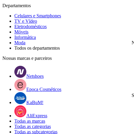
Departamentos
Celulares e Smartphones
TV e Vídeo
Eletrodomésticos
Móveis
Informática
Moda
N
Todos os departamentos
Nossas marcas e parceiros
Netshoes
Epoca Cosméticos
S
KaBuM!
AliExpress
Todas as marcas
Todas as categorias
Todas as subcategorias