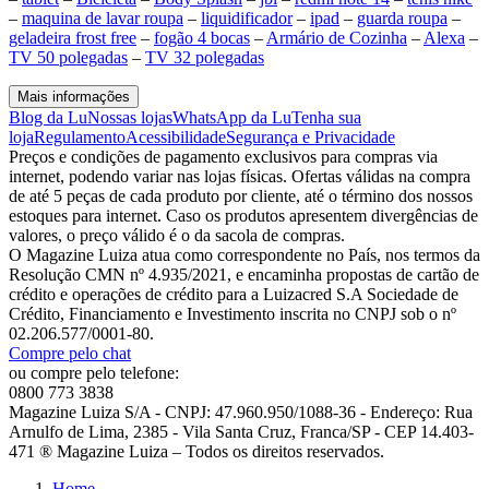
–
maquina de lavar roupa
–
liquidificador
–
ipad
–
guarda roupa
–
geladeira frost free
–
fogão 4 bocas
–
Armário de Cozinha
–
Alexa
–
TV 50 polegadas
–
TV 32 polegadas
Mais informações
Blog da Lu
Nossas lojas
WhatsApp da Lu
Tenha sua
loja
Regulamento
Acessibilidade
Segurança e Privacidade
Preços e condições de pagamento exclusivos para compras via
internet, podendo variar nas lojas físicas. Ofertas válidas na compra
de até 5 peças de cada produto por cliente, até o término dos nossos
estoques para internet. Caso os produtos apresentem divergências de
valores, o preço válido é o da sacola de compras.
O Magazine Luiza atua como correspondente no País, nos termos da
Resolução CMN nº 4.935/2021, e encaminha propostas de cartão de
crédito e operações de crédito para a Luizacred S.A Sociedade de
Crédito, Financiamento e Investimento inscrita no CNPJ sob o nº
02.206.577/0001-80.
Compre pelo chat
ou compre pelo telefone:
0800 773 3838
Magazine Luiza S/A - CNPJ: 47.960.950/1088-36 - Endereço: Rua
Arnulfo de Lima, 2385 - Vila Santa Cruz, Franca/SP - CEP 14.403-
471 ® Magazine Luiza – Todos os direitos reservados.
Home