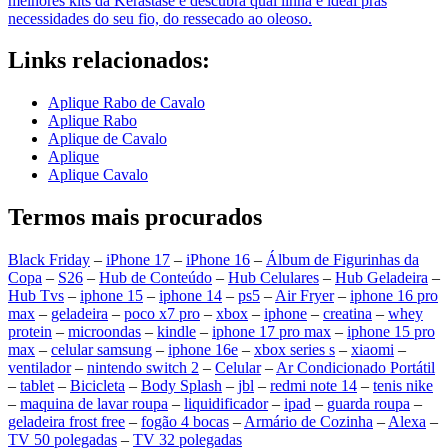
melhores kits da Kérastase e descubra qual linha é ideal pras
necessidades do seu fio, do ressecado ao oleoso.
Links relacionados:
Aplique Rabo de Cavalo
Aplique Rabo
Aplique de Cavalo
Aplique
Aplique Cavalo
Termos mais procurados
Black Friday
–
iPhone 17
–
iPhone 16
–
Álbum de Figurinhas da
Copa
–
S26
–
Hub de Conteúdo
–
Hub Celulares
–
Hub Geladeira
–
Hub Tvs
–
iphone 15
–
iphone 14
–
ps5
–
Air Fryer
–
iphone 16 pro
max
–
geladeira
–
poco x7 pro
–
xbox
–
iphone
–
creatina
–
whey
protein
–
microondas
–
kindle
–
iphone 17 pro max
–
iphone 15 pro
max
–
celular samsung
–
iphone 16e
–
xbox series s
–
xiaomi
–
ventilador
–
nintendo switch 2
–
Celular
–
Ar Condicionado Portátil
–
tablet
–
Bicicleta
–
Body Splash
–
jbl
–
redmi note 14
–
tenis nike
–
maquina de lavar roupa
–
liquidificador
–
ipad
–
guarda roupa
–
geladeira frost free
–
fogão 4 bocas
–
Armário de Cozinha
–
Alexa
–
TV 50 polegadas
–
TV 32 polegadas