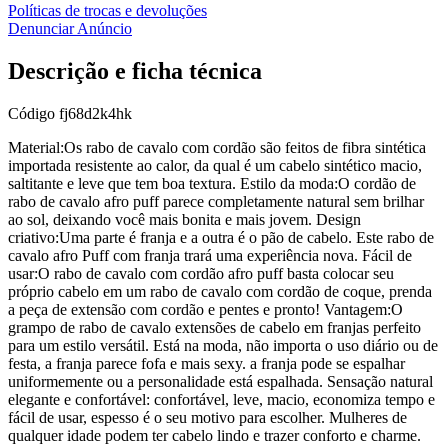
Políticas de trocas e devoluções
Denunciar Anúncio
Descrição e ficha técnica
Código
fj68d2k4hk
Material:Os rabo de cavalo com cordão são feitos de fibra sintética
importada resistente ao calor, da qual é um cabelo sintético macio,
saltitante e leve que tem boa textura. Estilo da moda:O cordão de
rabo de cavalo afro puff parece completamente natural sem brilhar
ao sol, deixando você mais bonita e mais jovem. Design
criativo:Uma parte é franja e a outra é o pão de cabelo. Este rabo de
cavalo afro Puff com franja trará uma experiência nova. Fácil de
usar:O rabo de cavalo com cordão afro puff basta colocar seu
próprio cabelo em um rabo de cavalo com cordão de coque, prenda
a peça de extensão com cordão e pentes e pronto! Vantagem:O
grampo de rabo de cavalo extensões de cabelo em franjas perfeito
para um estilo versátil. Está na moda, não importa o uso diário ou de
festa, a franja parece fofa e mais sexy. a franja pode se espalhar
uniformemente ou a personalidade está espalhada. Sensação natural
elegante e confortável: confortável, leve, macio, economiza tempo e
fácil de usar, espesso é o seu motivo para escolher. Mulheres de
qualquer idade podem ter cabelo lindo e trazer conforto e charme.