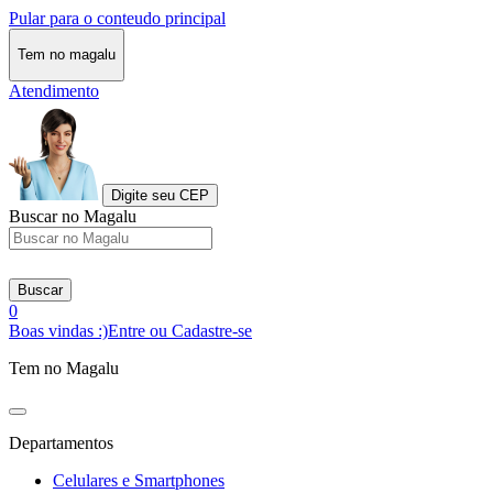
Pular para o conteudo principal
Tem no magalu
Atendimento
Digite seu CEP
Buscar no Magalu
Buscar
0
Boas vindas :)
Entre ou Cadastre-se
Tem no Magalu
Departamentos
Celulares e Smartphones