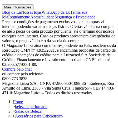
Mais informações
Blog da Lu
Nossas lojas
WhatsApp da Lu
Tenha sua
loja
Regulamento
Acessibilidade
Segurança e Privacidade
Preços e condições de pagamento exclusivos para compras via
internet, podendo variar nas lojas físicas. Ofertas válidas na compra
de até 5 peças de cada produto por cliente, até o término dos nossos
estoques para internet. Caso os produtos apresentem divergências de
valores, o preço válido é o da sacola de compras.
O Magazine Luiza atua como correspondente no País, nos termos da
Resolução CMN nº 4.935/2021, e encaminha propostas de cartão de
crédito e operações de crédito para a Luizacred S.A Sociedade de
Crédito, Financiamento e Investimento inscrita no CNPJ sob o nº
02.206.577/0001-80.
Compre pelo chat
ou compre pelo telefone:
0800 773 3838
Magazine Luiza S/A - CNPJ: 47.960.950/1088-36 - Endereço: Rua
Arnulfo de Lima, 2385 - Vila Santa Cruz, Franca/SP - CEP 14.403-
471 ® Magazine Luiza – Todos os direitos reservados.
Home
>
beleza e perfumaria
>
Salão de Beleza
>
Acessórios para Cabeleireiro