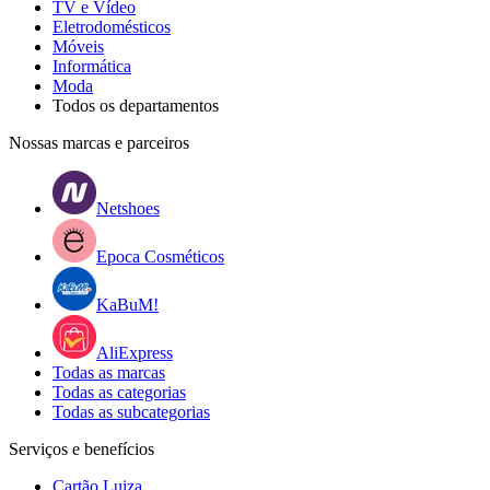
TV e Vídeo
Eletrodomésticos
Móveis
Informática
Moda
Todos os departamentos
Nossas marcas e parceiros
Netshoes
Epoca Cosméticos
KaBuM!
AliExpress
Todas as marcas
Todas as categorias
Todas as subcategorias
Serviços e benefícios
Cartão Luiza