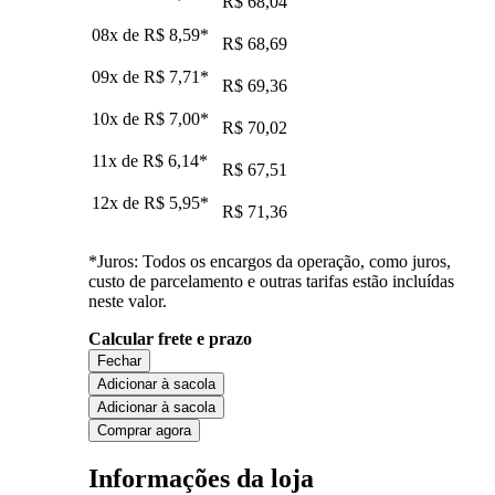
R$ 68,04
08x de
R$ 8,59
*
R$ 68,69
09x de
R$ 7,71
*
R$ 69,36
10x de
R$ 7,00
*
R$ 70,02
11x de
R$ 6,14
*
R$ 67,51
12x de
R$ 5,95
*
R$ 71,36
*Juros: Todos os encargos da operação, como juros,
custo de parcelamento e outras tarifas estão incluídas
neste valor.
Calcular frete e prazo
Fechar
Adicionar à sacola
Adicionar à sacola
Comprar agora
Informações da loja