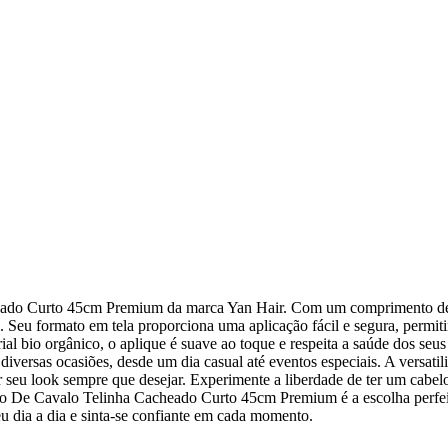
eado Curto 45cm Premium da marca Yan Hair. Com um comprimento de
o. Seu formato em tela proporciona uma aplicação fácil e segura, permit
l bio orgânico, o aplique é suave ao toque e respeita a saúde dos seus
iversas ocasiões, desde um dia casual até eventos especiais. A versatil
seu look sempre que desejar. Experimente a liberdade de ter um cabel
o De Cavalo Telinha Cacheado Curto 45cm Premium é a escolha perfei
u dia a dia e sinta-se confiante em cada momento.