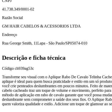
CNPJ
41.738.349/0001-02
Razão Social
GM HAIR CABELOS & ACESSORIOS LTDA
Endereço
Rua George Smith, 11
Lapa - São Paulo/SP
05074-010
Descrição e ficha técnica
Código
ch939ag53c
Transforme seu visual com o Aplique Rabo De Cavalo Telinha Cach
aplique é ideal para quem busca praticidade e estilo em um só produt
você crie penteados deslumbrantes em poucos minutos. Feito de materia
cabelo cacheado traz um toque de volume e movimento, perfeito para d
método de aplicação em rabo de cavalo garante que você possa mudar 
deslumbrante sem comprometer a saúde dos seus fios. O Aplique Rab
quem valoriza qualidade e estilo. Adicione um toque de glamour ao se