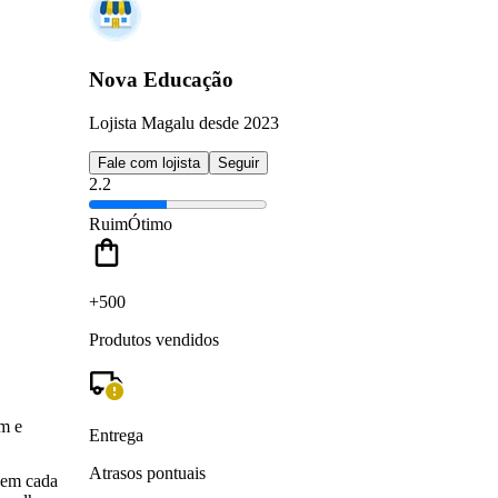
Nova Educação
Lojista Magalu desde 2023
Fale com lojista
Seguir
2.2
Ruim
Ótimo
+500
Produtos vendidos
m e
Entrega
Atrasos pontuais
 em cada