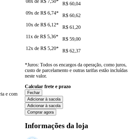
08x de
R$ 7,50
*
R$ 60,04
09x de
R$ 6,74
*
R$ 60,62
10x de
R$ 6,12
*
R$ 61,20
11x de
R$ 5,36
*
R$ 59,00
12x de
R$ 5,20
*
R$ 62,37
*Juros: Todos os encargos da operação, como juros,
custo de parcelamento e outras tarifas estão incluídas
neste valor.
Calcular frete e prazo
Fechar
ria e com
Adicionar à sacola
Adicionar à sacola
Comprar agora
Informações da loja