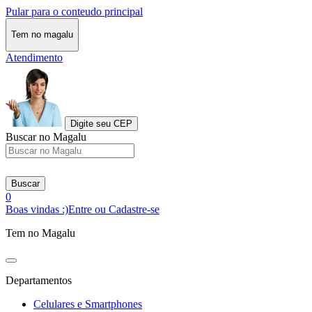
Pular para o conteudo principal
Tem no magalu
Atendimento
Digite seu CEP
Buscar no Magalu
Buscar
0
Boas vindas :)
Entre ou Cadastre-se
Tem no Magalu
Departamentos
Celulares e Smartphones