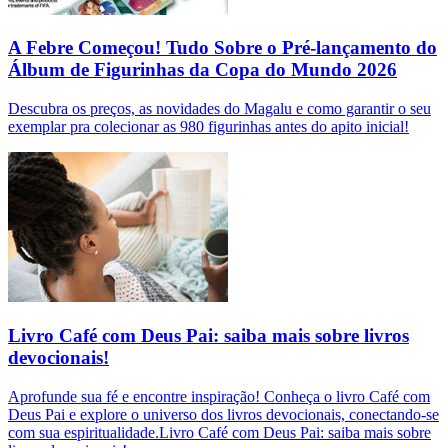
A Febre Começou! Tudo Sobre o Pré-lançamento do
Álbum de Figurinhas da Copa do Mundo 2026
Descubra os preços, as novidades do Magalu e como garantir o seu
exemplar pra colecionar as 980 figurinhas antes do apito inicial!
Livro Café com Deus Pai: saiba mais sobre livros
devocionais!
Aprofunde sua fé e encontre inspiração! Conheça o livro Café com
Deus Pai e explore o universo dos livros devocionais, conectando-se
com sua espiritualidade.Livro Café com Deus Pai: saiba mais sobre