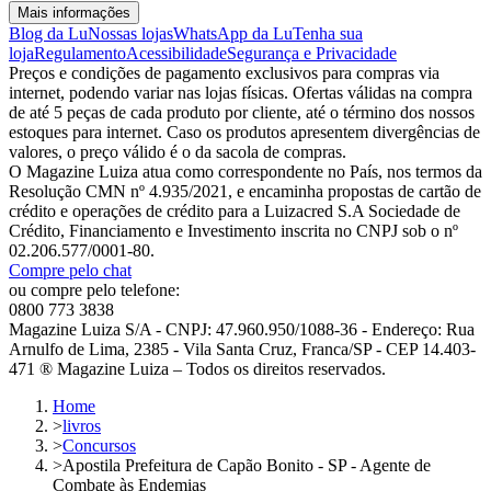
Mais informações
Blog da Lu
Nossas lojas
WhatsApp da Lu
Tenha sua
loja
Regulamento
Acessibilidade
Segurança e Privacidade
Preços e condições de pagamento exclusivos para compras via
internet, podendo variar nas lojas físicas. Ofertas válidas na compra
de até 5 peças de cada produto por cliente, até o término dos nossos
estoques para internet. Caso os produtos apresentem divergências de
valores, o preço válido é o da sacola de compras.
O Magazine Luiza atua como correspondente no País, nos termos da
Resolução CMN nº 4.935/2021, e encaminha propostas de cartão de
crédito e operações de crédito para a Luizacred S.A Sociedade de
Crédito, Financiamento e Investimento inscrita no CNPJ sob o nº
02.206.577/0001-80.
Compre pelo chat
ou compre pelo telefone:
0800 773 3838
Magazine Luiza S/A - CNPJ: 47.960.950/1088-36 - Endereço: Rua
Arnulfo de Lima, 2385 - Vila Santa Cruz, Franca/SP - CEP 14.403-
471 ® Magazine Luiza – Todos os direitos reservados.
Home
>
livros
>
Concursos
>
Apostila Prefeitura de Capão Bonito - SP - Agente de
Combate às Endemias