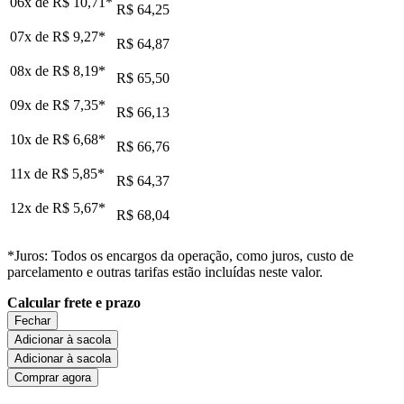
06x de
R$ 10,71
*
R$ 64,25
07x de
R$ 9,27
*
R$ 64,87
08x de
R$ 8,19
*
R$ 65,50
09x de
R$ 7,35
*
R$ 66,13
10x de
R$ 6,68
*
R$ 66,76
11x de
R$ 5,85
*
R$ 64,37
12x de
R$ 5,67
*
R$ 68,04
*Juros: Todos os encargos da operação, como juros, custo de
parcelamento e outras tarifas estão incluídas neste valor.
Calcular frete e prazo
Fechar
Adicionar à sacola
Adicionar à sacola
Comprar agora