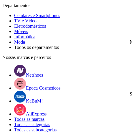
Departamentos
Celulares e Smartphones
TV e Vídeo
Eletrodomésticos
Móveis
Informática
Moda
N
Todos os departamentos
Nossas marcas e parceiros
Netshoes
Epoca Cosméticos
S
KaBuM!
AliExpress
Todas as marcas
Todas as categorias
Todas as subcategorias