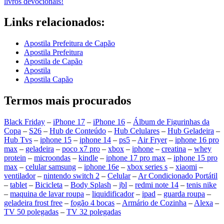
livros devocionais!
Links relacionados:
Apostila Prefeitura de Capão
Apostila Prefeitura
Apostila de Capão
Apostila
Apostila Capão
Termos mais procurados
Black Friday
–
iPhone 17
–
iPhone 16
–
Álbum de Figurinhas da
Copa
–
S26
–
Hub de Conteúdo
–
Hub Celulares
–
Hub Geladeira
–
Hub Tvs
–
iphone 15
–
iphone 14
–
ps5
–
Air Fryer
–
iphone 16 pro
max
–
geladeira
–
poco x7 pro
–
xbox
–
iphone
–
creatina
–
whey
protein
–
microondas
–
kindle
–
iphone 17 pro max
–
iphone 15 pro
max
–
celular samsung
–
iphone 16e
–
xbox series s
–
xiaomi
–
ventilador
–
nintendo switch 2
–
Celular
–
Ar Condicionado Portátil
–
tablet
–
Bicicleta
–
Body Splash
–
jbl
–
redmi note 14
–
tenis nike
–
maquina de lavar roupa
–
liquidificador
–
ipad
–
guarda roupa
–
geladeira frost free
–
fogão 4 bocas
–
Armário de Cozinha
–
Alexa
–
TV 50 polegadas
–
TV 32 polegadas