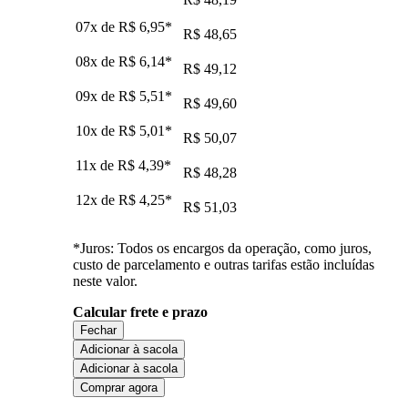
07x de
R$ 6,95
*
R$ 48,65
08x de
R$ 6,14
*
R$ 49,12
09x de
R$ 5,51
*
R$ 49,60
10x de
R$ 5,01
*
R$ 50,07
11x de
R$ 4,39
*
R$ 48,28
12x de
R$ 4,25
*
R$ 51,03
*Juros: Todos os encargos da operação, como juros,
custo de parcelamento e outras tarifas estão incluídas
neste valor.
Calcular frete e prazo
Fechar
Adicionar à sacola
Adicionar à sacola
Comprar agora