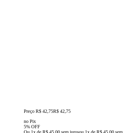
Preço R$ 42,75
R$
42
,
75
no Pix
5% OFF
Ou 1x de R$ 45,00 sem juros
ou
1
x de
R$ 45,00
sem