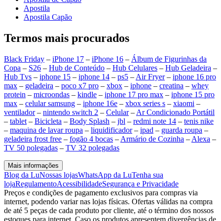
Apostila
Apostila Capão
Termos mais procurados
Black Friday
–
iPhone 17
–
iPhone 16
–
Álbum de Figurinhas da
Copa
–
S26
–
Hub de Conteúdo
–
Hub Celulares
–
Hub Geladeira
–
Hub Tvs
–
iphone 15
–
iphone 14
–
ps5
–
Air Fryer
–
iphone 16 pro
max
–
geladeira
–
poco x7 pro
–
xbox
–
iphone
–
creatina
–
whey
protein
–
microondas
–
kindle
–
iphone 17 pro max
–
iphone 15 pro
max
–
celular samsung
–
iphone 16e
–
xbox series s
–
xiaomi
–
ventilador
–
nintendo switch 2
–
Celular
–
Ar Condicionado Portátil
–
tablet
–
Bicicleta
–
Body Splash
–
jbl
–
redmi note 14
–
tenis nike
–
maquina de lavar roupa
–
liquidificador
–
ipad
–
guarda roupa
–
geladeira frost free
–
fogão 4 bocas
–
Armário de Cozinha
–
Alexa
–
TV 50 polegadas
–
TV 32 polegadas
Mais informações
Blog da Lu
Nossas lojas
WhatsApp da Lu
Tenha sua
loja
Regulamento
Acessibilidade
Segurança e Privacidade
Preços e condições de pagamento exclusivos para compras via
internet, podendo variar nas lojas físicas. Ofertas válidas na compra
de até 5 peças de cada produto por cliente, até o término dos nossos
estoques para internet. Caso os produtos apresentem divergências de