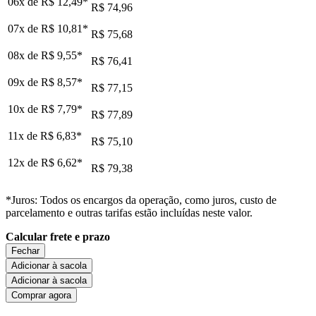
06x de
R$ 12,49
*
R$ 74,96
07x de
R$ 10,81
*
R$ 75,68
08x de
R$ 9,55
*
R$ 76,41
09x de
R$ 8,57
*
R$ 77,15
10x de
R$ 7,79
*
R$ 77,89
11x de
R$ 6,83
*
R$ 75,10
12x de
R$ 6,62
*
R$ 79,38
*Juros: Todos os encargos da operação, como juros, custo de
parcelamento e outras tarifas estão incluídas neste valor.
Calcular frete e prazo
Fechar
Adicionar à sacola
Adicionar à sacola
Comprar agora