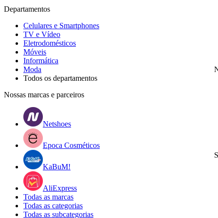
Departamentos
Celulares e Smartphones
TV e Vídeo
Eletrodomésticos
Móveis
Informática
Moda
N
Todos os departamentos
Nossas marcas e parceiros
Netshoes
Epoca Cosméticos
S
KaBuM!
AliExpress
Todas as marcas
Todas as categorias
Todas as subcategorias