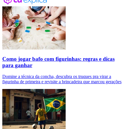
Como jogar bafo com figurinhas: regras e dicas
para ganhar
Domine a técnica da concha, descubra os truques pra virar a
figurinha de primeira e revisite a brincadeira que marcou gerações