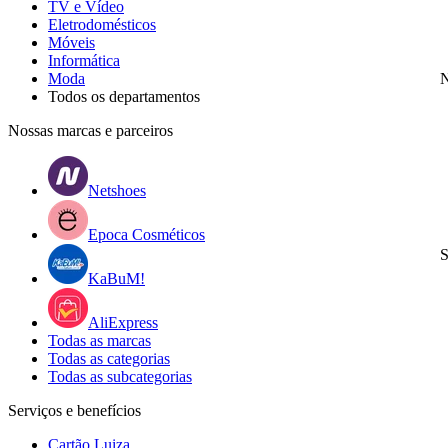
TV e Vídeo
Eletrodomésticos
Móveis
Informática
Moda
N
Todos os departamentos
Nossas marcas e parceiros
Netshoes
Epoca Cosméticos
S
KaBuM!
AliExpress
Todas as marcas
Todas as categorias
Todas as subcategorias
Serviços e benefícios
Cartão Luiza