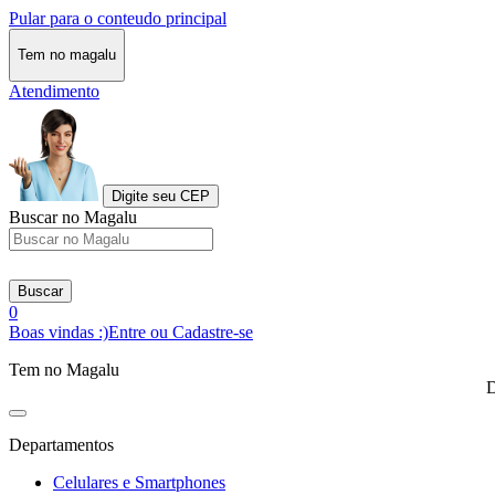
Pular para o conteudo principal
Tem no magalu
Atendimento
Digite seu CEP
Buscar no Magalu
Buscar
0
Boas vindas :)
Entre ou Cadastre-se
Tem no Magalu
D
Departamentos
Celulares e Smartphones