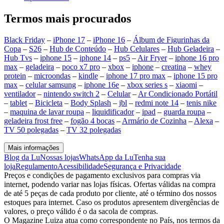
Termos mais procurados
Black Friday
–
iPhone 17
–
iPhone 16
–
Álbum de Figurinhas da
Copa
–
S26
–
Hub de Conteúdo
–
Hub Celulares
–
Hub Geladeira
–
Hub Tvs
–
iphone 15
–
iphone 14
–
ps5
–
Air Fryer
–
iphone 16 pro
max
–
geladeira
–
poco x7 pro
–
xbox
–
iphone
–
creatina
–
whey
protein
–
microondas
–
kindle
–
iphone 17 pro max
–
iphone 15 pro
max
–
celular samsung
–
iphone 16e
–
xbox series s
–
xiaomi
–
ventilador
–
nintendo switch 2
–
Celular
–
Ar Condicionado Portátil
–
tablet
–
Bicicleta
–
Body Splash
–
jbl
–
redmi note 14
–
tenis nike
–
maquina de lavar roupa
–
liquidificador
–
ipad
–
guarda roupa
–
geladeira frost free
–
fogão 4 bocas
–
Armário de Cozinha
–
Alexa
–
TV 50 polegadas
–
TV 32 polegadas
Mais informações
Blog da Lu
Nossas lojas
WhatsApp da Lu
Tenha sua
loja
Regulamento
Acessibilidade
Segurança e Privacidade
Preços e condições de pagamento exclusivos para compras via
internet, podendo variar nas lojas físicas. Ofertas válidas na compra
de até 5 peças de cada produto por cliente, até o término dos nossos
estoques para internet. Caso os produtos apresentem divergências de
valores, o preço válido é o da sacola de compras.
O Magazine Luiza atua como correspondente no País, nos termos da