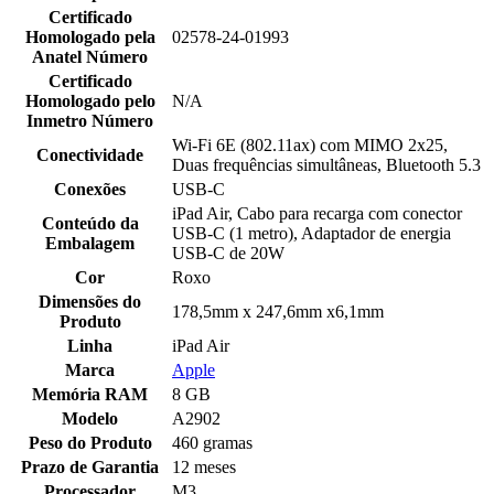
Certificado
Homologado pela
02578-24-01993
Anatel Número
Certificado
Homologado pelo
N/A
Inmetro Número
Wi-Fi 6E (802.11ax) com MIMO 2x25,
Conectividade
Duas frequências simultâneas, Bluetooth 5.3
Conexões
USB-C
iPad Air, Cabo para recarga com conector
Conteúdo da
USB-C (1 metro), Adaptador de energia
Embalagem
USB-C de 20W
Cor
Roxo
Dimensões do
178,5mm x 247,6mm x6,1mm
Produto
Linha
iPad Air
Marca
Apple
Memória RAM
8 GB
Modelo
A2902
Peso do Produto
460 gramas
Prazo de Garantia
12 meses
Processador
M3