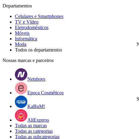
Departamentos
Celulares e Smartphones
TV e Vídeo
Eletrodomésticos
Móveis
Informática
Moda
N
Todos os departamentos
Nossas marcas e parceiros
Netshoes
Epoca Cosméticos
S
KaBuM!
AliExpress
Todas as marcas
Todas as categorias
Todas as subcategorias