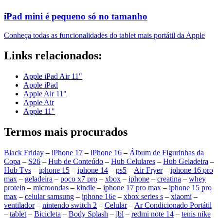
iPad mini é pequeno só no tamanho
Conheça todas as funcionalidades do tablet mais portátil da Apple
Links relacionados:
Apple iPad Air 11"
Apple iPad
Apple Air 11"
Apple Air
Apple 11"
Termos mais procurados
Black Friday
–
iPhone 17
–
iPhone 16
–
Álbum de Figurinhas da
Copa
–
S26
–
Hub de Conteúdo
–
Hub Celulares
–
Hub Geladeira
–
Hub Tvs
–
iphone 15
–
iphone 14
–
ps5
–
Air Fryer
–
iphone 16 pro
max
–
geladeira
–
poco x7 pro
–
xbox
–
iphone
–
creatina
–
whey
protein
–
microondas
–
kindle
–
iphone 17 pro max
–
iphone 15 pro
max
–
celular samsung
–
iphone 16e
–
xbox series s
–
xiaomi
–
ventilador
–
nintendo switch 2
–
Celular
–
Ar Condicionado Portátil
–
tablet
–
Bicicleta
–
Body Splash
–
jbl
–
redmi note 14
–
tenis nike