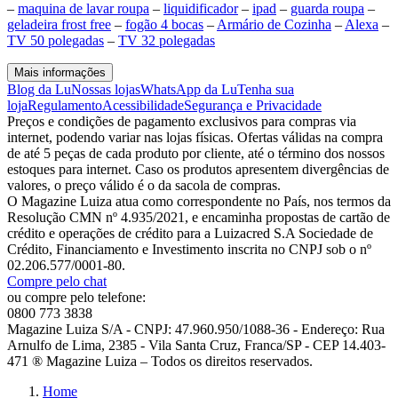
–
maquina de lavar roupa
–
liquidificador
–
ipad
–
guarda roupa
–
geladeira frost free
–
fogão 4 bocas
–
Armário de Cozinha
–
Alexa
–
TV 50 polegadas
–
TV 32 polegadas
Mais informações
Blog da Lu
Nossas lojas
WhatsApp da Lu
Tenha sua
loja
Regulamento
Acessibilidade
Segurança e Privacidade
Preços e condições de pagamento exclusivos para compras via
internet, podendo variar nas lojas físicas. Ofertas válidas na compra
de até 5 peças de cada produto por cliente, até o término dos nossos
estoques para internet. Caso os produtos apresentem divergências de
valores, o preço válido é o da sacola de compras.
O Magazine Luiza atua como correspondente no País, nos termos da
Resolução CMN nº 4.935/2021, e encaminha propostas de cartão de
crédito e operações de crédito para a Luizacred S.A Sociedade de
Crédito, Financiamento e Investimento inscrita no CNPJ sob o nº
02.206.577/0001-80.
Compre pelo chat
ou compre pelo telefone:
0800 773 3838
Magazine Luiza S/A - CNPJ: 47.960.950/1088-36 - Endereço: Rua
Arnulfo de Lima, 2385 - Vila Santa Cruz, Franca/SP - CEP 14.403-
471 ® Magazine Luiza – Todos os direitos reservados.
Home