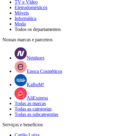
TV e Vídeo
Eletrodomésticos
Móveis
Informática
Moda
Todos os departamentos
Nossas marcas e parceiros
Netshoes
Epoca Cosméticos
KaBuM!
AliExpress
Todas as marcas
Todas as categorias
Todas as subcategorias
Serviços e benefícios
Cartão Luiza