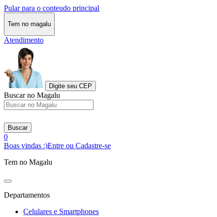
Pular para o conteudo principal
Tem no magalu
Atendimento
Digite seu CEP
Buscar no Magalu
Buscar
0
Boas vindas :)
Entre ou Cadastre-se
Tem no Magalu
Departamentos
Celulares e Smartphones