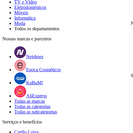
TV e Vídeo
Eletrodomésticos
Móveis
Informática
Moda
N
Todos os departamentos
Nossas marcas e parceiros
Netshoes
Epoca Cosméticos
S
KaBuM!
AliExpress
Todas as marcas
Todas as categorias
Todas as subcategorias
Serviços e benefícios
Cartão Luiza