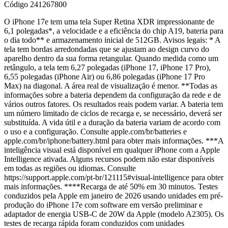
Código
241267800
O iPhone 17e tem uma tela Super Retina XDR impressionante de
6,1 polegadas*, a velocidade e a eficiência do chip A19, bateria para
o dia todo** e armazenamento inicial de 512GB. Avisos legais: * A
tela tem bordas arredondadas que se ajustam ao design curvo do
aparelho dentro da sua forma retangular. Quando medida como um
retângulo, a tela tem 6,27 polegadas (iPhone 17, iPhone 17 Pro),
6,55 polegadas (iPhone Air) ou 6,86 polegadas (iPhone 17 Pro
Max) na diagonal. A área real de visualização é menor. **Todas as
informações sobre a bateria dependem da configuração da rede e de
vários outros fatores. Os resultados reais podem variar. A bateria tem
um número limitado de ciclos de recarga e, se necessário, deverá ser
substituída. A vida útil e a duração da bateria variam de acordo com
o uso e a configuração. Consulte apple.com/br/batteries e
apple.com/br/iphone/battery.html para obter mais informações. ***A
inteligência visual está disponível em qualquer iPhone com a Apple
Intelligence ativada. Alguns recursos podem não estar disponíveis
em todas as regiões ou idiomas. Consulte
https://support.apple.com/pt-br/121115#visual-intelligence para obter
mais informações. ****Recarga de até 50% em 30 minutos. Testes
conduzidos pela Apple em janeiro de 2026 usando unidades em pré-
produção do iPhone 17e com software em versão preliminar e
adaptador de energia USB-C de 20W da Apple (modelo A2305). Os
testes de recarga rápida foram conduzidos com unidades