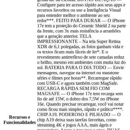
Configure para ter acesso rápido aos seus apps e
recursos favoritos ou use a Inteligência Visual
para entender melhor o ambiente ao seu
redor***. FEITO PARA DURAR — O iPhone
17e tem a proteção do Ceramic Shield 2 na parte
da frente, com 3x mais resistência a arranhões
que a geração anterior. TELA
IMPRESSIONANTE – Na tela Super Retina
XDR de 6,1 polegadas, as fotos ganham vida e
os textos ficam mais fáceis de ler*. E o
revestimento antirreflexo de sete camadas reduz
o brilho, mesmo em ambientes com muita luz do
sol. BATERIA PARA O DIA TODO — Envie
mensagens, navegue na internet ou maratone
séries e filmes por horas**. Recarregue rápido
com USB-C e agora também com MagSafe.
RECARGA RÁPIDA SEM FIO COM
MAGSAFE — O iPhone 17e tem recarga sem
fio de até 15W, o dobro dos 7,5W no iPhone
16e. Quando precisar recarregar, você vai notar
como ficou mais simples, rápido e prático****.
CHIP A19. PODEROSO E PILHADO — O
Recursos e
chip A19 deixa suas tarefas favoritas, como
Funcionalidades
streaming 4K e jogos AAA, mais ágeis e