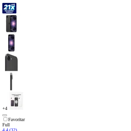
+
4
Favoritar
Full
4.4 (32)