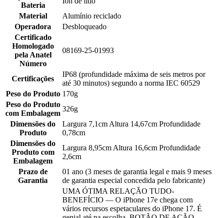
Íon de lítio
Bateria
Material
Alumínio reciclado
Operadora
Desbloqueado
Certificado
Homologado
08169-25-01993
pela Anatel
Número
IP68 (profundidade máxima de seis metros por
Certificações
até 30 minutos) segundo a norma IEC 60529
Peso do Produto
170g
Peso do Produto
326g
com Embalagem
Dimensões do
Largura 7,1cm Altura 14,67cm Profundidade
Produto
0,78cm
Dimensões do
Largura 8,95cm Altura 16,6cm Profundidade
Produto com
2,6cm
Embalagem
Prazo de
01 ano (3 meses de garantia legal e mais 9 meses
Garantia
de garantia especial concedida pelo fabricante)
UMA ÓTIMA RELAÇÃO TUDO-
BENEFÍCIO — O iPhone 17e chega com
vários recursos espetaculares do iPhone 17. É
genial até na escolha. BOTÃO DE AÇÃO —