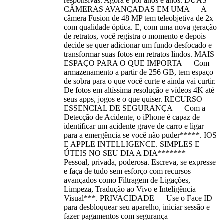
responsivas. Agora e por anos e anos. DUAS
CÂMERAS AVANÇADAS EM UMA — A
câmera Fusion de 48 MP tem teleobjetiva de 2x
com qualidade óptica. E, com uma nova geração
de retratos, você registra o momento e depois
decide se quer adicionar um fundo desfocado e
transformar suas fotos em retratos lindos. MAIS
ESPAÇO PARA O QUE IMPORTA — Com
armazenamento a partir de 256 GB, tem espaço
de sobra para o que você curte e ainda vai curtir.
De fotos em altíssima resolução e vídeos 4K até
seus apps, jogos e o que quiser. RECURSO
ESSENCIAL DE SEGURANÇA — Com a
Detecção de Acidente, o iPhone é capaz de
identificar um acidente grave de carro e ligar
para a emergência se você não puder*****. IOS
E APPLE INTELLIGENCE. SIMPLES E
ÚTEIS NO SEU DIA A DIA******* —
Pessoal, privada, poderosa. Escreva, se expresse
e faça de tudo sem esforço com recursos
avançados como Filtragem de Ligações,
Limpeza, Tradução ao Vivo e Inteligência
Visual***. PRIVACIDADE — Use o Face ID
para desbloquear seu aparelho, iniciar sessão e
fazer pagamentos com segurança