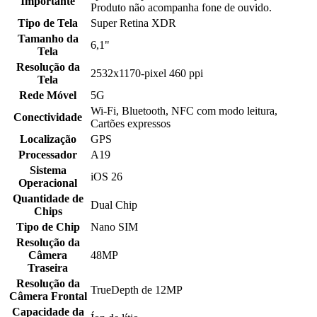
Importante
Produto não acompanha fone de ouvido.
Tipo de Tela
Super Retina XDR
Tamanho da
6,1"
Tela
Resolução da
2532x1170-pixel 460 ppi
Tela
Rede Móvel
5G
Wi-Fi, Bluetooth, NFC com modo leitura,
Conectividade
Cartões expressos
Localização
GPS
Processador
A19
Sistema
iOS 26
Operacional
Quantidade de
Dual Chip
Chips
Tipo de Chip
Nano SIM
Resolução da
Câmera
48MP
Traseira
Resolução da
TrueDepth de 12MP
Câmera Frontal
Capacidade da