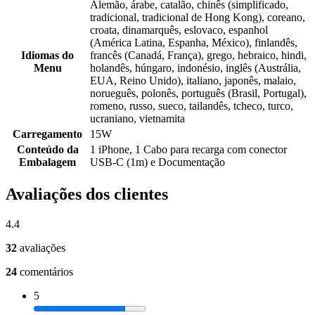
Alemão, árabe, catalão, chinês (simplificado,
tradicional, tradicional de Hong Kong), coreano,
croata, dinamarquês, eslovaco, espanhol
(América Latina, Espanha, México), finlandês,
Idiomas do
francês (Canadá, França), grego, hebraico, hindi,
Menu
holandês, húngaro, indonésio, inglês (Austrália,
EUA, Reino Unido), italiano, japonês, malaio,
norueguês, polonês, português (Brasil, Portugal),
romeno, russo, sueco, tailandês, tcheco, turco,
ucraniano, vietnamita
Carregamento
15W
Conteúdo da
1 iPhone, 1 Cabo para recarga com conector
Embalagem
USB‑C (1m) e Documentação
Avaliações dos clientes
4.4
32
avaliações
24
comentários
5