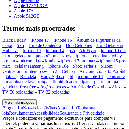
Apple iPhone
Apple 17e 512GB
Apple 17e
Apple 512GB
Termos mais procurados
Black Friday
–
iPhone 17
–
iPhone 16
–
Álbum de Figurinhas da
Copa
–
S26
–
Hub de Conteúdo
–
Hub Celulares
–
Hub Geladeira
–
Hub Tvs
–
iphone 15
–
iphone 14
–
ps5
–
Air Fryer
–
iphone 16 pro
max
–
geladeira
–
poco x7 pro
–
xbox
–
iphone
–
creatina
–
whey
protein
–
microondas
–
kindle
–
iphone 17 pro max
–
iphone 15 pro
max
–
celular samsung
–
iphone 16e
–
xbox series s
–
xiaomi
–
ventilador
–
nintendo switch 2
–
Celular
–
Ar Condicionado Portátil
–
tablet
–
Bicicleta
–
Body Splash
–
jbl
–
redmi note 14
–
tenis nike
–
maquina de lavar roupa
–
liquidificador
–
ipad
–
guarda roupa
–
geladeira frost free
–
fogão 4 bocas
–
Armário de Cozinha
–
Alexa
–
TV 50 polegadas
–
TV 32 polegadas
Mais informações
Blog da Lu
Nossas lojas
WhatsApp da Lu
Tenha sua
loja
Regulamento
Acessibilidade
Segurança e Privacidade
Preços e condições de pagamento exclusivos para compras via
internet, podendo variar nas lojas físicas. Ofertas válidas na compra
de até 5 peças de cada produto por cliente, até o término dos nossos