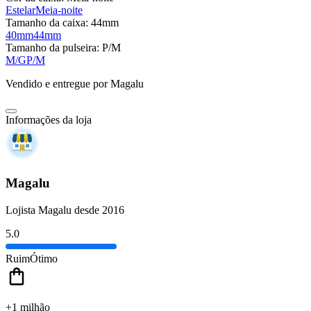
Estelar
Meia-noite
Tamanho da caixa:
44mm
40mm
44mm
Tamanho da pulseira:
P/M
M/G
P/M
Vendido e entregue por
Magalu
Informações da loja
Magalu
Lojista Magalu desde 2016
5.0
Ruim
Ótimo
+1 milhão