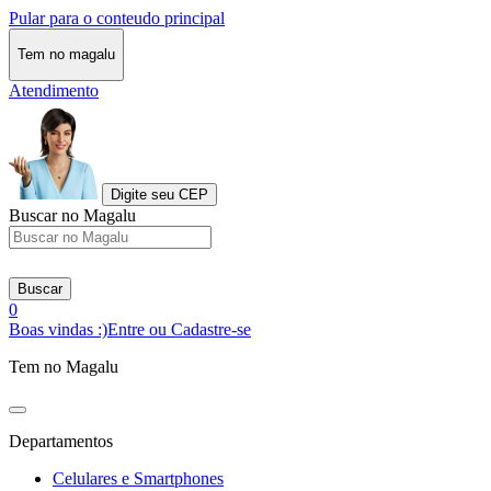
Pular para o conteudo principal
Tem no magalu
Atendimento
Digite seu CEP
Buscar no Magalu
Buscar
0
Boas vindas :)
Entre ou Cadastre-se
Tem no Magalu
Departamentos
Celulares e Smartphones