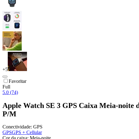
+
5
Favoritar
Full
5.0 (74)
Apple Watch SE 3 GPS Caixa Meia-noite d
P/M
Conectividade:
GPS
GPS
GPS + Cellular
Cor da caixa:
Meia-noite