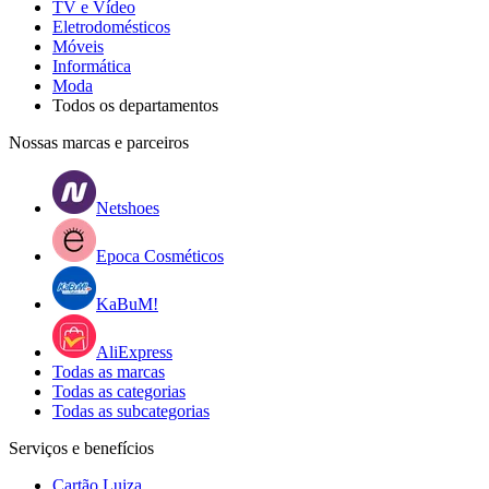
TV e Vídeo
Eletrodomésticos
Móveis
Informática
Moda
Todos os departamentos
Nossas marcas e parceiros
Netshoes
Epoca Cosméticos
KaBuM!
AliExpress
Todas as marcas
Todas as categorias
Todas as subcategorias
Serviços e benefícios
Cartão Luiza