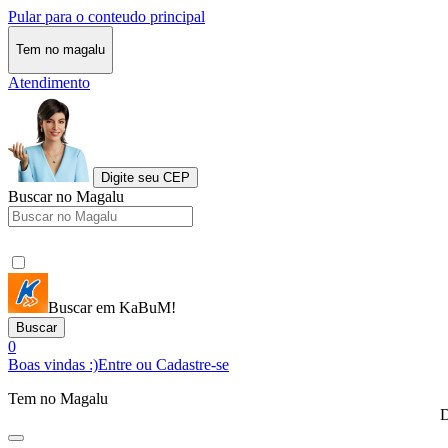
Pular para o conteudo principal
Tem no magalu
Atendimento
Digite seu CEP
Buscar no Magalu
Buscar em KaBuM!
Buscar
0
Boas vindas :)
Entre ou Cadastre-se
Tem no Magalu
D