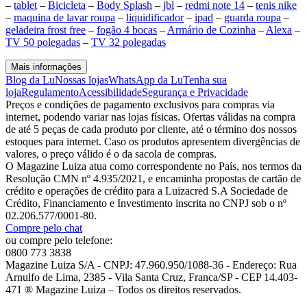
–
tablet
–
Bicicleta
–
Body Splash
–
jbl
–
redmi note 14
–
tenis nike
–
maquina de lavar roupa
–
liquidificador
–
ipad
–
guarda roupa
–
geladeira frost free
–
fogão 4 bocas
–
Armário de Cozinha
–
Alexa
–
TV 50 polegadas
–
TV 32 polegadas
Mais informações
Blog da Lu
Nossas lojas
WhatsApp da Lu
Tenha sua
loja
Regulamento
Acessibilidade
Segurança e Privacidade
Preços e condições de pagamento exclusivos para compras via
internet, podendo variar nas lojas físicas. Ofertas válidas na compra
de até 5 peças de cada produto por cliente, até o término dos nossos
estoques para internet. Caso os produtos apresentem divergências de
valores, o preço válido é o da sacola de compras.
O Magazine Luiza atua como correspondente no País, nos termos da
Resolução CMN nº 4.935/2021, e encaminha propostas de cartão de
crédito e operações de crédito para a Luizacred S.A Sociedade de
Crédito, Financiamento e Investimento inscrita no CNPJ sob o nº
02.206.577/0001-80.
Compre pelo chat
ou compre pelo telefone:
0800 773 3838
Magazine Luiza S/A - CNPJ: 47.960.950/1088-36 - Endereço: Rua
Arnulfo de Lima, 2385 - Vila Santa Cruz, Franca/SP - CEP 14.403-
471 ® Magazine Luiza – Todos os direitos reservados.