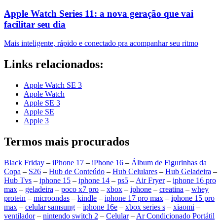
Apple Watch Series 11: a nova geração que vai
facilitar seu dia
Mais inteligente, rápido e conectado pra acompanhar seu ritmo
Links relacionados:
Apple Watch SE 3
Apple Watch
Apple SE 3
Apple SE
Apple 3
Termos mais procurados
Black Friday
–
iPhone 17
–
iPhone 16
–
Álbum de Figurinhas da
Copa
–
S26
–
Hub de Conteúdo
–
Hub Celulares
–
Hub Geladeira
–
Hub Tvs
–
iphone 15
–
iphone 14
–
ps5
–
Air Fryer
–
iphone 16 pro
max
–
geladeira
–
poco x7 pro
–
xbox
–
iphone
–
creatina
–
whey
protein
–
microondas
–
kindle
–
iphone 17 pro max
–
iphone 15 pro
max
–
celular samsung
–
iphone 16e
–
xbox series s
–
xiaomi
–
ventilador
–
nintendo switch 2
–
Celular
–
Ar Condicionado Portátil