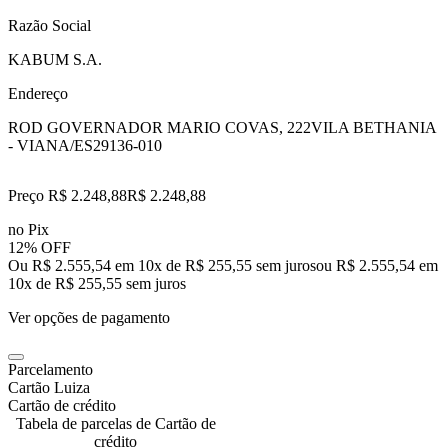
Razão Social
KABUM S.A.
Endereço
ROD GOVERNADOR MARIO COVAS, 222
VILA BETHANIA
- VIANA/ES
29136-010
Preço R$ 2.248,88
R$
2.248
,
88
no Pix
12% OFF
Ou R$ 2.555,54 em 10x de R$ 255,55 sem juros
ou
R$ 2.555,54
em
10
x de
R$ 255,55
sem juros
Ver opções de pagamento
Parcelamento
Cartão Luiza
Cartão de crédito
Tabela de parcelas de Cartão de
crédito