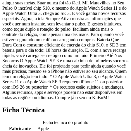
atingir suas metas. Suar nunca foi tão fácil. Mil Maravilhas no Seu
Pulso O incrível chip S10, o mesmo do Apple Watch Series 11 e do
Apple Watch Ultra 3, chega ao SE 3. E você ganha novos recursos
especiais. Agora, a tela Sempre Ativa mostra as informações que
você quer num instante, sem levantar o pulso. E gestos intuitivos,
como toque duplo e rotação do pulso, facilitam ainda mais o
controle do relógio, com apenas uma das mãos. Para quando você
estiver segurando um café ou carregando compras. Bateria Que
Dura Com o consumo eficiente de energia do chip S10, o SE 3 tem
bateria para o dia todo: 18 horas de duração. E, com a nova recarga
rápida, você carrega seu relógio como um raio. Primeiro Até Nos
Socorros O Apple Watch SE 3 é uma caixinha de primeiros socorros
cheia de inovações. Ele foi projetado para pedir ajuda quando você
mais precisar, mesmo se o iPhone não estiver ao seu alcance. Quem
tem um relógio tem tudo. * O Apple Watch Ultra 3, o Apple Watch
Series 11 e o Apple Watch SE 3 requerem iPhone 11 ou posterior
com iOS 26 ou posterior. * Os recursos estão sujeitos a mudanças.
Alguns recursos, apps e serviços podem não estar disponíveis em
todas as regiões ou idiomas. Compre já o seu no KaBuM!
Ficha Técnica
Ficha tecnica do produto
Fabricante
Apple