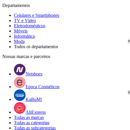
Departamentos
Celulares e Smartphones
TV e Vídeo
Eletrodomésticos
Móveis
Informática
Moda
N
Todos os departamentos
Nossas marcas e parceiros
Netshoes
Epoca Cosméticos
S
KaBuM!
AliExpress
Todas as marcas
Todas as categorias
Todas as subcategorias