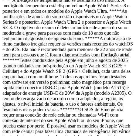
****A medição de temperatura não se destina ao uso médico. A
medição de temperatura está disponível no Apple Watch Series 8 e
posterior e em todos os modelos do Apple Watch Ultra. *****As
notificações de apneia do sono estão disponíveis no Apple Watch
Series 9 e posterior, Apple Watch Ultra 2 e posterior e Apple Watch
SE 3. O objetivo do recurso é detectar indícios de apneia do sono
moderada a grave para pessoas com mais de 18 anos que não
tenham um diagnóstico de apneia do sono. ******A notificação de
ritmo cardíaco irregular requer as versões mais recentes do watchOS
e do iOS. Ela não é recomendada para menores de 22 anos de idade
nem para pessoas que já foram diagnosticadas com fibrilação atrial.
*******Testes conduzidos pela Apple em julho e agosto de 2025
usando unidades em pré-produção do Apple Watch SE 3 (GPS +
Cellular) e do Apple Watch SE 2 (GPS + Cellular), cada uma delas
emparelhada com um iPhone. Todos os aparelhos foram testados
com software em versão preliminar, cabo magnético para recarga
rápida com conector USB-C para Apple Watch (modelo A2515) e
adaptador de energia USB-C de 20W da Apple (modelo A2305). O
tempo de recarga varia de acordo com o adaptador, a região, os
ajustes, o nível inicial da bateria, o uso e fatores ambientais. Os
resultados reais podem variar. ********O SOS de Emergência
requer uma conexão de rede celular ou chamadas Wi-Fi com
conexão de internet do seu Apple Watch ou do seu iPhone, que
precisa estar por perto. É possível usar os modelos de Apple Watch
com rede celular para fazer uma chamada de emergência em vários