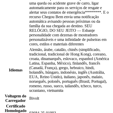
uma queda ou acidente grave de carro, ligar
automaticamente para os serviços de resgate e
alertar seus contatos de emergência********. E o
recurso Chegou Bem envia uma notificação
automática avisando pessoas próximas ou da
família da sua chegada ao destino. SEU
RELÓGIO, DO SEU JEITO — Esbanje
personalidade com dezenas de mostradores
personalizáveis e uma infinidade de pulseiras em
cores, estilos e materiais diferentes
Alemão, árabe, catalão, chinês (simplificado,
tradicional, tradicional de Hong Kong), coreano,
croata, dinamarquês, eslovaco, espanhol (América
Latina, Espanha, México), finlandês, francês
(Canadá, França), grego, hebraico, hindi,
Idiomas
holandês, húngaro, indonésio, inglês (Austrália,
EUA, Reino Unido), italiano, japonês, malaio,
norueguês, polonês, português (Brasil, Portugal),
romeno, russo, sueco, tailandês, tcheco, turco,
ucraniano, vietnamita
Voltagem do
Bivolt
Carregador
Certificado
Homologado
03684-25-01993