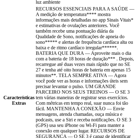
luz ambiente
RECURSOS ESSENCIAIS PARA A SAÚDE —
A medição de temperatura**** mostra
informações mais detalhadas no app Sinais Vitais*
e estimativas de ovulações anteriores. Você
também recebe uma pontuação diária da
Qualidade de Sono, notificações de apneia do
sono***** e alertas de frequência cardíaca alta ou
baixa e de ritmo cardíaco irregular******.
BATERIA QUE DURA — Aproveite mais o dia
com a bateria de 18 horas de duração*** . Depois,
recarregue até duas vezes mais rápido que no SE
27 e tenha até oito horas de bateria em apenas 15
minutos**. TELA SEMPRE ATIVA — Agora
você pode ver as horas e informações úteis sem
precisar levantar o pulso. UM GRANDE
PARCEIRO NOS SEUS TREINOS — O SE 3
Características
tem várias maneiras de registrar seus exercícios.
Extras
Com métricas em tempo real, suar nunca foi tão
fácil. MANTENHA A CONEXÃO — Envie
mensagens, atenda chamadas, ouça música e
podcasts, use a Siri e receba notificações. O SE 3
(GPS) usa seu iPhone ou Wi-Fi para manter a
conexão em qualquer lugar. RECURSOS DE
SEGURANÇA — O SE 3 é capaz de identificar