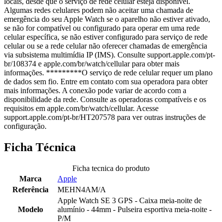
locais, desde que o serviço de rede celular esteja disponível.
Algumas redes celulares podem não aceitar uma chamada de
emergência do seu Apple Watch se o aparelho não estiver ativado,
se não for compatível ou configurado para operar em uma rede
celular específica, se não estiver configurado para serviço de rede
celular ou se a rede celular não oferecer chamadas de emergência
via subsistema multimídia IP (IMS). Consulte support.apple.com/pt-
br/108374 e apple.com/br/watch/cellular para obter mais
informações. *********O serviço de rede celular requer um plano
de dados sem fio. Entre em contato com sua operadora para obter
mais informações. A conexão pode variar de acordo com a
disponibilidade da rede. Consulte as operadoras compatíveis e os
requisitos em apple.com/br/watch/cellular. Acesse
support.apple.com/pt-br/HT207578 para ver outras instruções de
configuração.
Ficha Técnica
Ficha tecnica do produto
Marca
Apple
Referência
MEHN4AM/A
Apple Watch SE 3 GPS - Caixa meia-noite de
Modelo
alumínio - 44mm - Pulseira esportiva meia-noite -
P/M