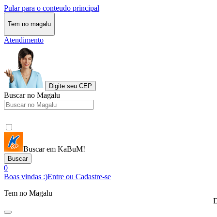
Pular para o conteudo principal
Tem no magalu
Atendimento
Digite seu CEP
Buscar no Magalu
Buscar em KaBuM!
Buscar
0
Boas vindas :)
Entre ou Cadastre-se
Tem no Magalu
D