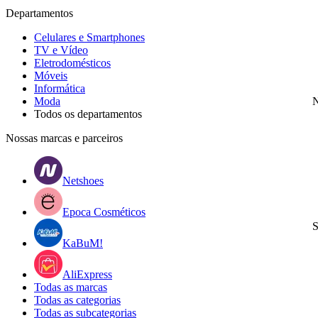
Departamentos
Celulares e Smartphones
TV e Vídeo
Eletrodomésticos
Móveis
Informática
Moda
N
Todos os departamentos
Nossas marcas e parceiros
Netshoes
Epoca Cosméticos
S
KaBuM!
AliExpress
Todas as marcas
Todas as categorias
Todas as subcategorias