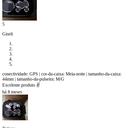
5
Giseli
conectividade: GPS
| cor-da-caixa: Meia-noite
| tamanho-da-caixa:
44mm
| tamanho-da-pulseira: M/G
Excelente produto ✌️
há 8 meses