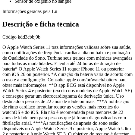
Sensor de oxigênio no sangue
Informações geradas pela Lu
Descrição e ficha técnica
Código
kdd3cbbj9b
O Apple Watch Series 11 traz informações valiosas sobre sua saúde,
como notificações de frequência cardíaca alta ou baixa e pontuação
de Qualidade do Sono. Turbine seus treinos com métricas avançadas
para todas as modalidades. E tenha até 24 horas de duração de
bateria* O Apple Watch Series 11 requer iPhone 11 ou posterior
com iOS 26 ou posterior. *A duração da bateria varia de acordo com
o uso e a configuração. Consulte apple.com/br/watch/battery para
obter mais informações. **O app ECG está disponível no Apple
Watch Series 4 e posterior (exceto nos modelos de Apple Watch SE)
e consegue gerar um eletrocardiograma de derivação única. Uso
destinado a pessoas de 22 anos de idade ou mais. ***A notificação
de ritmo cardíaco irregular requer as versões mais recentes do
watchOS e do iOS. Ela não é recomendada para menores de 22
anos de idade nem para pessoas que já foram diagnosticadas com
fibrilação atrial. ****As notificações de apneia do sono estão
disponíveis no Apple Watch Series 9 e posterior, Apple Watch Ultra
2 e posterior e Apple Watch SE 3. O objetivo do recurso é detectar