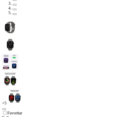
+
5
Favoritar