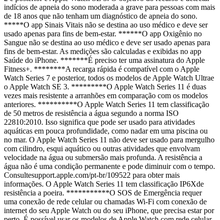
indícios de apneia do sono moderada a grave para pessoas com mais
de 18 anos que não tenham um diagnóstico de apneia do sono.
*****O app Sinais Vitais não se destina ao uso médico e deve ser
usado apenas para fins de bem-estar. ******O app Oxigênio no
Sangue não se destina ao uso médico e deve ser usado apenas para
fins de bem-estar. As medições são calculadas e exibidas no app
Saúde do iPhone. *******É preciso ter uma assinatura do Apple
Fitness+. ********A recarga rápida é compatível com o Apple
Watch Series 7 e posterior, todos os modelos de Apple Watch Ultrae
o Apple Watch SE 3. *********O Apple Watch Series 11 é duas
vezes mais resistente a arranhões em comparação com os modelos
anteriores. **********O Apple Watch Series 11 tem classificação
de 50 metros de resistência a água segundo a norma ISO
22810:2010. Isso significa que pode ser usado para atividades
aquáticas em pouca profundidade, como nadar em uma piscina ou
no mar. O Apple Watch Series 11 não deve ser usado para mergulho
com cilindro, esqui aquático ou outras atividades que envolvam
velocidade na água ou submersão mais profunda. A resistência a
água não é uma condição permanente e pode diminuir com o tempo.
Consultesupport.apple.com/pt-br/109522 para obter mais
informações. O Apple Watch Series 11 tem classificação IP6Xde
resistência a poeira. ***********O SOS de Emergência requer
uma conexão de rede celular ou chamadas Wi-Fi com conexão de
internet do seu Apple Watch ou do seu iPhone, que precisa estar por
perto. É possível usar os modelos de Apple Watch com rede celular