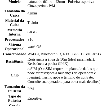
Modelo
natural de titânio - 42mm - Pulseira esportiva
Cinza-pedra - P/M
Tamanho da
42mm
Caixa
Material da
Titânio
Caixa
Memória
64GB
Interna
Processador
S10
Sistema
watchOS
Operacional
Conectividade
Wi-Fi 4, Bluetooth 5.3, NFC, GPS + Cellular 5G
Resistência à água de 50m (ideal para nadar).
Resistência
Resistência à poeira (IP6X)
e-SIM (O e-SIM requer um plano de dados que
pode ter restrições a mudanças de operadora e
Chip
roaming, mesmo após o término do contrato.
Consulte sua operadora para obter mais detalhes)
Tamanho da
P/M
Pulseira
Tipo de
Esportiva
Pulseira
Cor da