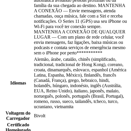
automática avisando pessoas próximas ou da
família da sua chegada ao destino. MANTENHA
A CONEXÃO — Envie mensagens, atenda
chamadas, ouça música, fale com a Siri e receba
notificações. O Series 11 (GPS) usa seu iPhone ou
Wi-Fi para você ter conexão sempre.
MANTENHA A CONEXÃO DE QUALQUER
LUGAR — Com um plano de rede celular, você
envia mensagens, faz ligações, baixa músicas ou
podcasts e contata serviços de emergência mesmo
sem o iPhone por perto***********
Alemão, árabe, catalão, chinês (simplificado,
tradicional, tradicional de Hong Kong), coreano,
croata, dinamarquês, eslovaco, espanhol (América
Latina, Espanha, México), finlandês, francês
(Canadá, França), grego, hebraico, hindi,
Idiomas
holandês, húngaro, indonésio, inglês (Austrália,
EUA, Reino Unido), italiano, japonês, malaio,
norueguês, polonês, português (Brasil, Portugal),
romeno, russo, sueco, tailandês, tcheco, turco,
ucraniano, vietnamita
Voltagem do
Bivolt
Carregador
Certificado
Homologado