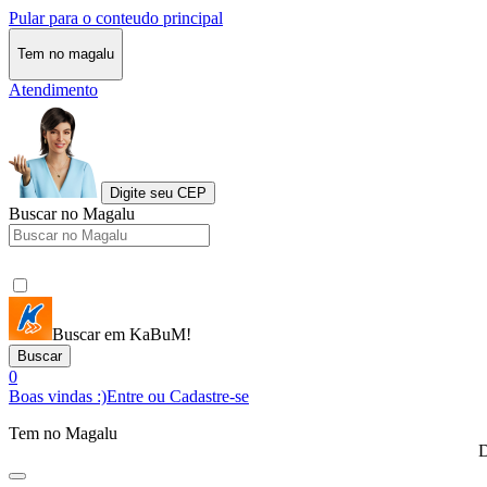
Pular para o conteudo principal
Tem no magalu
Atendimento
Digite seu CEP
Buscar no Magalu
Buscar em KaBuM!
Buscar
0
Boas vindas :)
Entre ou Cadastre-se
Tem no Magalu
D