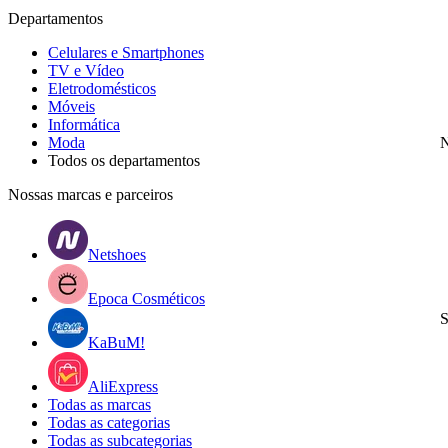
Departamentos
Celulares e Smartphones
TV e Vídeo
Eletrodomésticos
Móveis
Informática
Moda
N
Todos os departamentos
Nossas marcas e parceiros
Netshoes
Epoca Cosméticos
S
KaBuM!
AliExpress
Todas as marcas
Todas as categorias
Todas as subcategorias