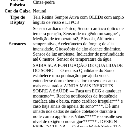
Cinza-pedra
Pulseira
Cor da Caixa
Natural
Tipo de
Tela Retina Sempre Ativa com OLEDs com amplo
Display
ângulo de visão e LTPO3
Sensor cardíaco elétrico, Sensor cardíaco óptico de
terceira geração, Sensor de oxigênio no sangue1,
Medição de temperatura2, Bússola, Altímetro
Sensores
sempre ativo, Acelerômetro de força g de alta
intensidade, Giroscópio de alto alcance dinâmico,
Sensor de luz ambiente, Indicador de profundidade
até 6 metros, Sensor de temperatura da água
SAIBA SUA PONTUAÇÃO DE QUALIDADE
DO SONO — O recurso Qualidade do Sono
estabelece uma pontuação que ajuda você a
entender se dorme bem e a tornar seu descanso
mais restaurador. AINDA MAIS INSIGHTS
SOBRE A SAÚDE — Faça um ECG a qualquer
momento**. Receba notificações de frequência
cardíaca alta e baixa, ritmo cardíaco irregular*** e
caso haja sinais de apneia do sono****. Dê uma
olhada nos dados de saúde coletados durante a
noite com o app Sinais Vitais***** e consulte seu
nível de oxigênio no sangue****** . DESIGN
ESPETACULAR — O Apple Watch Series 11 é