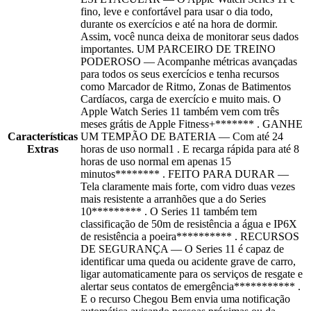
fino, leve e confortável para usar o dia todo,
durante os exercícios e até na hora de dormir.
Assim, você nunca deixa de monitorar seus dados
importantes. UM PARCEIRO DE TREINO
PODEROSO — Acompanhe métricas avançadas
para todos os seus exercícios e tenha recursos
como Marcador de Ritmo, Zonas de Batimentos
Cardíacos, carga de exercício e muito mais. O
Apple Watch Series 11 também vem com três
meses grátis de Apple Fitness+******* . GANHE
Características
UM TEMPÃO DE BATERIA — Com até 24
Extras
horas de uso normal1 . E recarga rápida para até 8
horas de uso normal em apenas 15
minutos******** . FEITO PARA DURAR —
Tela claramente mais forte, com vidro duas vezes
mais resistente a arranhões que a do Series
10********* . O Series 11 também tem
classificação de 50m de resistência a água e IP6X
de resistência a poeira********** . RECURSOS
DE SEGURANÇA — O Series 11 é capaz de
identificar uma queda ou acidente grave de carro,
ligar automaticamente para os serviços de resgate e
alertar seus contatos de emergência*********** .
E o recurso Chegou Bem envia uma notificação