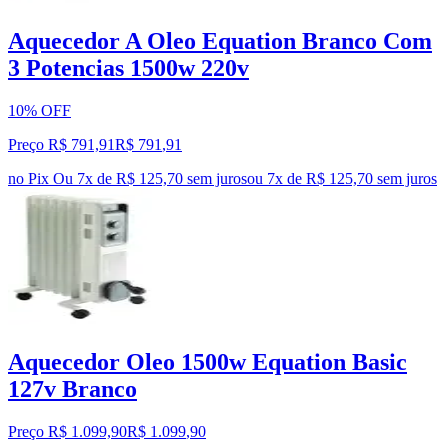
Aquecedor A Oleo Equation Branco Com
3 Potencias 1500w 220v
10% OFF
Preço R$ 791,91
R$
791
,
91
no Pix
Ou 7x de R$ 125,70 sem juros
ou
7
x de
R$ 125,70
sem juros
Aquecedor Oleo 1500w Equation Basic
127v Branco
Preço R$ 1.099,90
R$
1.099
,
90