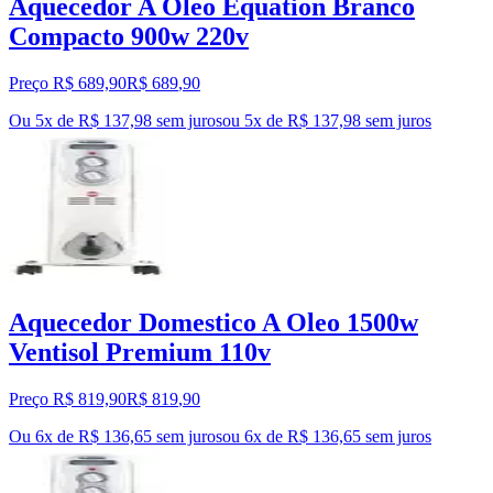
Aquecedor A Oleo Equation Branco
Compacto 900w 220v
Preço R$ 689,90
R$
689
,
90
Ou 5x de R$ 137,98 sem juros
ou
5
x de
R$ 137,98
sem juros
Aquecedor Domestico A Oleo 1500w
Ventisol Premium 110v
Preço R$ 819,90
R$
819
,
90
Ou 6x de R$ 136,65 sem juros
ou
6
x de
R$ 136,65
sem juros