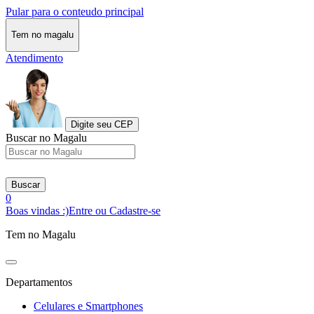
Pular para o conteudo principal
Tem no magalu
Atendimento
Digite seu CEP
Buscar no Magalu
Buscar
0
Boas vindas :)
Entre ou Cadastre-se
Tem no Magalu
Departamentos
Celulares e Smartphones