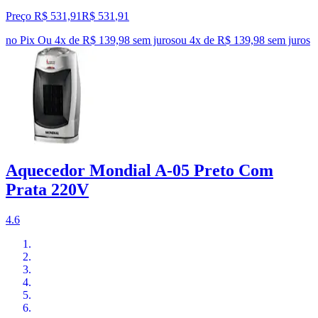
Preço R$ 531,91
R$
531
,
91
no Pix
Ou 4x de R$ 139,98 sem juros
ou
4
x de
R$ 139,98
sem juros
Aquecedor Mondial A-05 Preto Com
Prata 220V
4.6