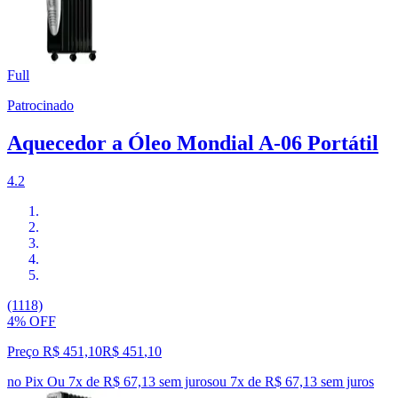
Full
Patrocinado
Aquecedor a Óleo Mondial A-06 Portátil
4.2
(1118)
4% OFF
Preço R$ 451,10
R$
451
,
10
no Pix
Ou 7x de R$ 67,13 sem juros
ou
7
x de
R$ 67,13
sem juros