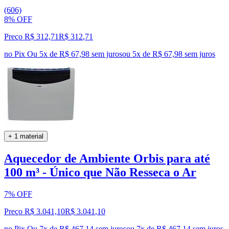
(606)
8% OFF
Preço R$ 312,71
R$
312
,
71
no Pix
Ou 5x de R$ 67,98 sem juros
ou
5
x de
R$ 67,98
sem juros
+ 1 material
Aquecedor de Ambiente Orbis para até
100 m³ - Único que Não Resseca o Ar
7% OFF
Preço R$ 3.041,10
R$
3.041
,
10
no Pix
Ou 7x de R$ 467,14 sem juros
ou
7
x de
R$ 467,14
sem juros