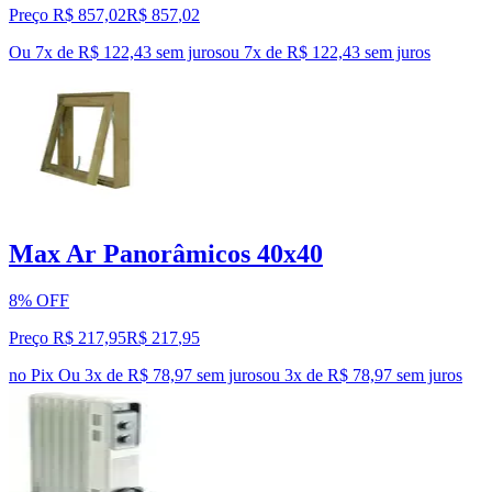
Preço R$ 857,02
R$
857
,
02
Ou 7x de R$ 122,43 sem juros
ou
7
x de
R$ 122,43
sem juros
Max Ar Panorâmicos 40x40
8% OFF
Preço R$ 217,95
R$
217
,
95
no Pix
Ou 3x de R$ 78,97 sem juros
ou
3
x de
R$ 78,97
sem juros