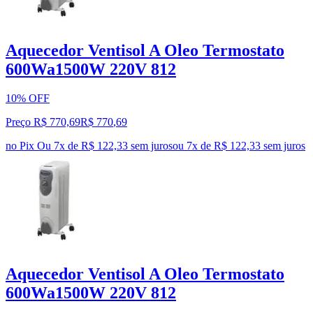
Aquecedor Ventisol A Oleo Termostato
600Wa1500W 220V 812
10% OFF
Preço R$ 770,69
R$
770
,
69
no Pix
Ou 7x de R$ 122,33 sem juros
ou
7
x de
R$ 122,33
sem juros
Aquecedor Ventisol A Oleo Termostato
600Wa1500W 220V 812