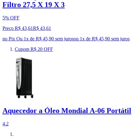
Filtro 27,5 X 19 X 3
5% OFF
Preço R$ 43,61
R$
43
,
61
no Pix
Ou 1x de R$ 45,90 sem juros
ou
1
x de
R$ 45,90
sem juros
Cupom R$ 20 OFF
Aquecedor a Óleo Mondial A-06 Portátil
4.2