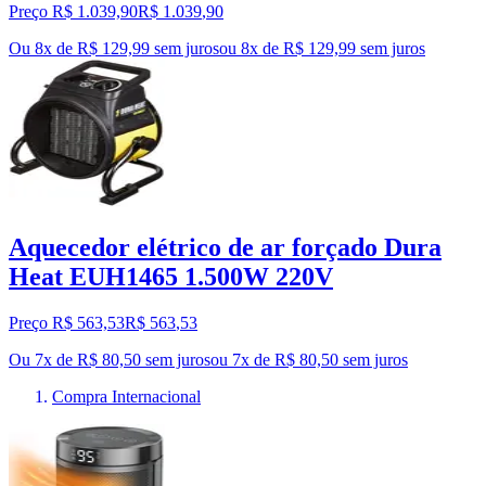
Preço R$ 1.039,90
R$
1.039
,
90
Ou 8x de R$ 129,99 sem juros
ou
8
x de
R$ 129,99
sem juros
Aquecedor elétrico de ar forçado Dura
Heat EUH1465 1.500W 220V
Preço R$ 563,53
R$
563
,
53
Ou 7x de R$ 80,50 sem juros
ou
7
x de
R$ 80,50
sem juros
Compra Internacional