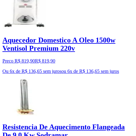
Aquecedor Domestico A Oleo 1500w
Ventisol Premium 220v
Preço R$ 819,90
R$
819
,
90
Ou 6x de R$ 136,65 sem juros
ou
6
x de
R$ 136,65
sem juros
Resistencia De Aquecimento Flangeada
De 9,0 Kw Sodramar