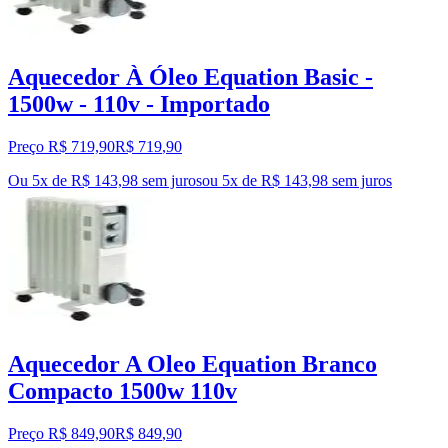
Aquecedor À Óleo Equation Basic -
1500w - 110v - Importado
Preço R$ 719,90
R$
719
,
90
Ou 5x de R$ 143,98 sem juros
ou
5
x de
R$ 143,98
sem juros
Aquecedor A Oleo Equation Branco
Compacto 1500w 110v
Preço R$ 849,90
R$
849
,
90