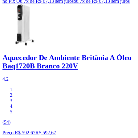
no Pix
Ou 7x de R$ 67,13 sem juros
ou
7
x de
R$ 67,13
sem juros
Aquecedor De Ambiente Britânia A Óleo
Baq1720B Branco 220V
4.2
(54)
Preço R$ 592,67
R$
592
,
67