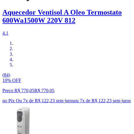
Aquecedor Ventisol A Oleo Termostato
600Wa1500W 220V 812
4.1
(84)
10% OFF
Preço R$ 770,05
R$
770
,
05
no Pix
Ou 7x de R$ 122,23 sem juros
ou
7
x de
R$ 122,23
sem juros