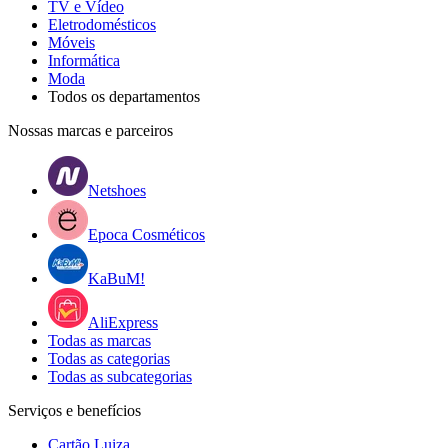
TV e Vídeo
Eletrodomésticos
Móveis
Informática
Moda
Todos os departamentos
Nossas marcas e parceiros
Netshoes
Epoca Cosméticos
KaBuM!
AliExpress
Todas as marcas
Todas as categorias
Todas as subcategorias
Serviços e benefícios
Cartão Luiza