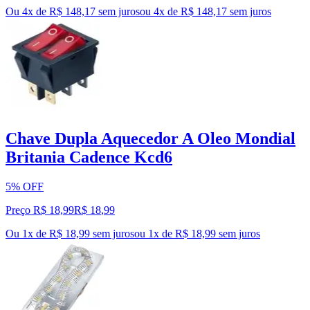
Ou 4x de R$ 148,17 sem juros
ou
4
x de
R$ 148,17
sem juros
Chave Dupla Aquecedor A Oleo Mondial
Britania Cadence Kcd6
5% OFF
Preço R$ 18,99
R$
18
,
99
Ou 1x de R$ 18,99 sem juros
ou
1
x de
R$ 18,99
sem juros