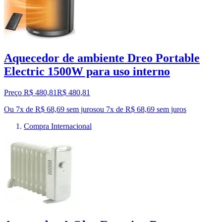
Aquecedor de ambiente Dreo Portable
Electric 1500W para uso interno
Preço R$ 480,81
R$
480
,
81
Ou 7x de R$ 68,69 sem juros
ou
7
x de
R$ 68,69
sem juros
Compra Internacional