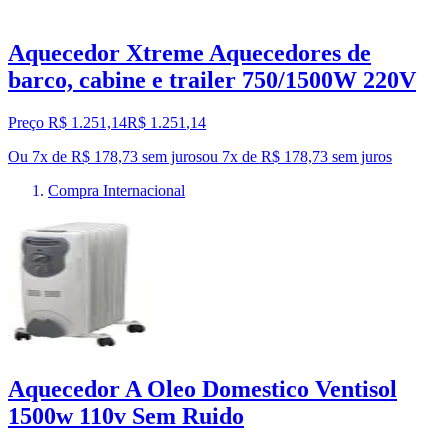
Aquecedor Xtreme Aquecedores de
barco, cabine e trailer 750/1500W 220V
Preço R$ 1.251,14
R$
1.251
,
14
Ou 7x de R$ 178,73 sem juros
ou
7
x de
R$ 178,73
sem juros
Compra Internacional
Aquecedor A Oleo Domestico Ventisol
1500w 110v Sem Ruido