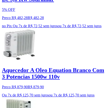
5% OFF
Preço R$ 482,28
R$
482
,
28
no Pix
Ou 7x de R$ 72,52 sem juros
ou
7
x de
R$ 72,52
sem juros
Aquecedor A Oleo Equation Branco Com
3 Potencias 1500w 110v
Preço R$ 879,90
R$
879
,
90
Ou 7x de R$ 125,70 sem juros
ou
7
x de
R$ 125,70
sem juros