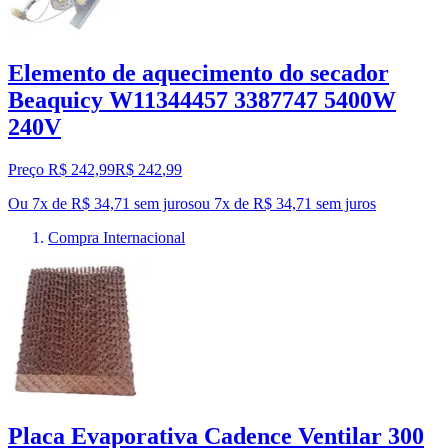
Elemento de aquecimento do secador
Beaquicy W11344457 3387747 5400W
240V
Preço R$ 242,99
R$
242
,
99
Ou 7x de R$ 34,71 sem juros
ou
7
x de
R$ 34,71
sem juros
Compra Internacional
Placa Evaporativa Cadence Ventilar 300