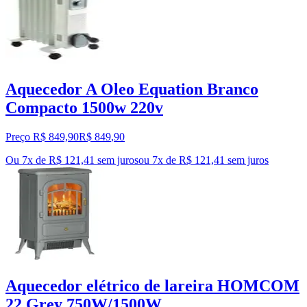
Aquecedor A Oleo Equation Branco
Compacto 1500w 220v
Preço R$ 849,90
R$
849
,
90
Ou 7x de R$ 121,41 sem juros
ou
7
x de
R$ 121,41
sem juros
Aquecedor elétrico de lareira HOMCOM
22 Grey 750W/1500W