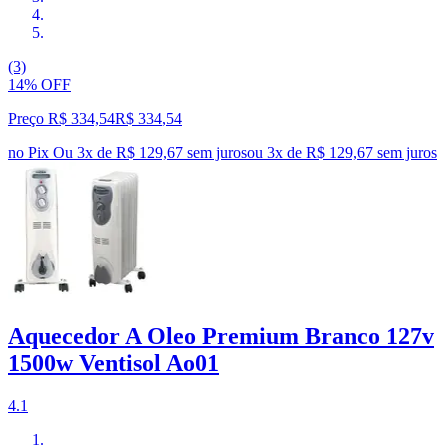
(3)
14% OFF
Preço R$ 334,54
R$
334
,
54
no Pix
Ou 3x de R$ 129,67 sem juros
ou
3
x de
R$ 129,67
sem juros
Aquecedor A Oleo Premium Branco 127v
1500w Ventisol Ao01
4.1