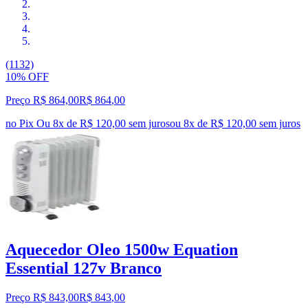
(1132)
10% OFF
Preço R$ 864,00
R$
864
,
00
no Pix
Ou 8x de R$ 120,00 sem juros
ou
8
x de
R$ 120,00
sem juros
Aquecedor Oleo 1500w Equation
Essential 127v Branco
Preço R$ 843,00
R$
843
,
00