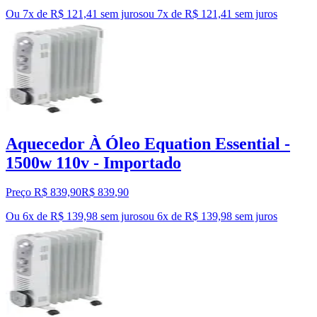
Ou 7x de R$ 121,41 sem juros
ou
7
x de
R$ 121,41
sem juros
Aquecedor À Óleo Equation Essential -
1500w 110v - Importado
Preço R$ 839,90
R$
839
,
90
Ou 6x de R$ 139,98 sem juros
ou
6
x de
R$ 139,98
sem juros