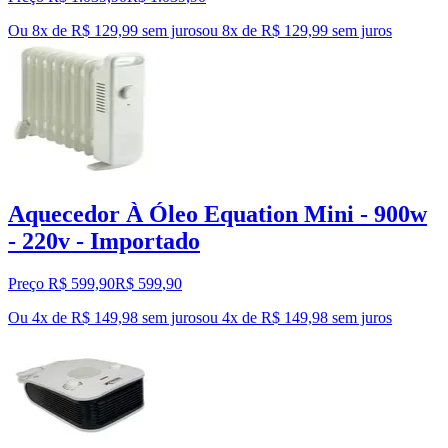
Ou 8x de R$ 129,99 sem juros
ou
8
x de
R$ 129,99
sem juros
Aquecedor À Óleo Equation Mini - 900w
- 220v - Importado
Preço R$ 599,90
R$
599
,
90
Ou 4x de R$ 149,98 sem juros
ou
4
x de
R$ 149,98
sem juros