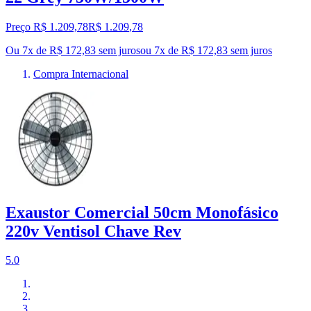
Preço R$ 1.209,78
R$
1.209
,
78
Ou 7x de R$ 172,83 sem juros
ou
7
x de
R$ 172,83
sem juros
Compra Internacional
Exaustor Comercial 50cm Monofásico
220v Ventisol Chave Rev
5.0