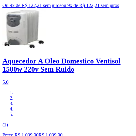
Ou 9x de R$ 122,21 sem juros
ou
9
x de
R$ 122,21
sem juros
Aquecedor A Oleo Domestico Ventisol
1500w 220v Sem Ruido
5.0
(1)
Preço R$ 1.039,90
R$
1.039
,
90