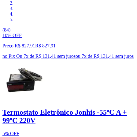
(84)
10% OFF
Preço R$ 827,91
R$
827
,
91
no Pix
Ou 7x de R$ 131,41 sem juros
ou
7
x de
R$ 131,41
sem juros
Termostato Eletrônico Jonhis -55ºC A +
99ºC 220V
5% OFF