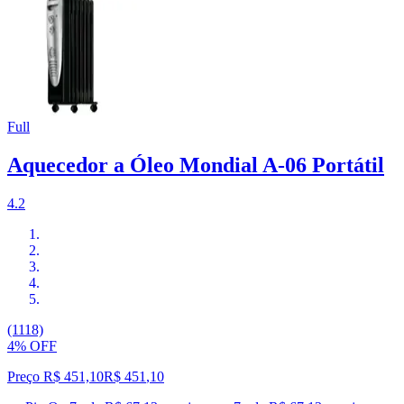
Full
Aquecedor a Óleo Mondial A-06 Portátil
4.2
(1118)
4% OFF
Preço R$ 451,10
R$
451
,
10