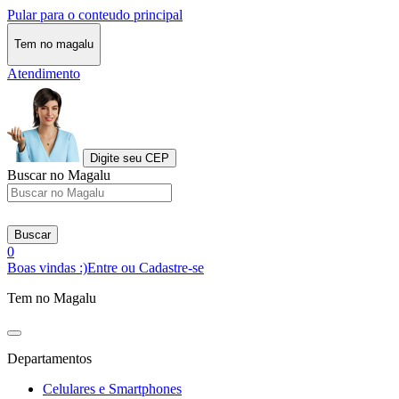
Pular para o conteudo principal
Tem no magalu
Atendimento
Digite seu CEP
Buscar no Magalu
Buscar
0
Boas vindas :)
Entre ou Cadastre-se
Tem no Magalu
Departamentos
Celulares e Smartphones