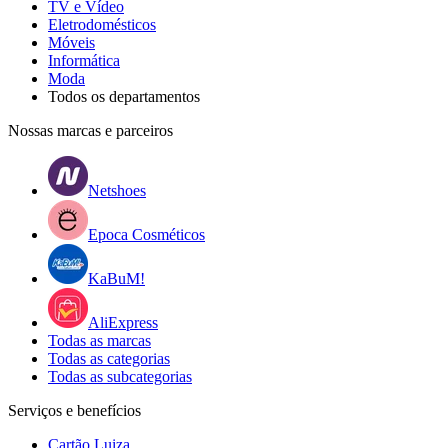
TV e Vídeo
Eletrodomésticos
Móveis
Informática
Moda
Todos os departamentos
Nossas marcas e parceiros
Netshoes
Epoca Cosméticos
KaBuM!
AliExpress
Todas as marcas
Todas as categorias
Todas as subcategorias
Serviços e benefícios
Cartão Luiza