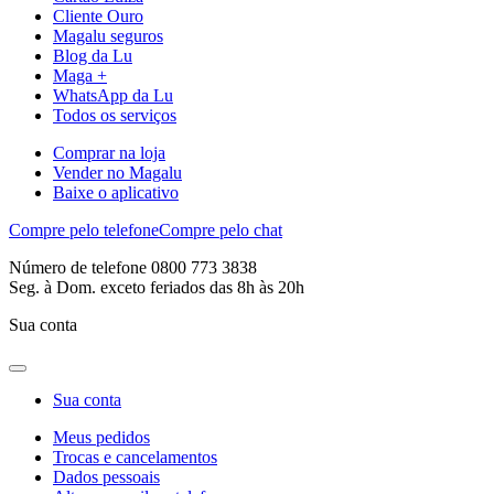
Cliente Ouro
Magalu seguros
Blog da Lu
Maga +
WhatsApp da Lu
Todos os serviços
Comprar na loja
Vender no Magalu
Baixe o aplicativo
Compre pelo telefone
Compre pelo chat
Número de telefone 0800 773 3838
Seg. à Dom. exceto feriados das 8h às 20h
Sua conta
Sua conta
Meus pedidos
Trocas e cancelamentos
Dados pessoais