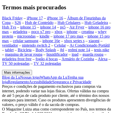
Termos mais procurados
Black Friday
–
iPhone 17
–
iPhone 16
–
Álbum de Figurinhas da
Copa
–
S26
–
Hub de Conteúdo
–
Hub Celulares
–
Hub Geladeira
–
Hub Tvs
–
iphone 15
–
iphone 14
–
ps5
–
Air Fryer
–
iphone 16 pro
max
–
geladeira
–
poco x7 pro
–
xbox
–
iphone
–
creatina
–
whey
protein
–
microondas
–
kindle
–
iphone 17 pro max
–
iphone 15 pro
max
–
celular samsung
–
iphone 16e
–
xbox series s
–
xiaomi
–
ventilador
–
nintendo switch 2
–
Celular
–
Ar Condicionado Portátil
–
tablet
–
Bicicleta
–
Body Splash
–
jbl
–
redmi note 14
–
tenis nike
–
maquina de lavar roupa
–
liquidificador
–
ipad
–
guarda roupa
–
geladeira frost free
–
fogão 4 bocas
–
Armário de Cozinha
–
Alexa
–
TV 50 polegadas
–
TV 32 polegadas
Mais informações
Blog da Lu
Nossas lojas
WhatsApp da Lu
Tenha sua
loja
Regulamento
Acessibilidade
Segurança e Privacidade
Preços e condições de pagamento exclusivos para compras via
internet, podendo variar nas lojas físicas. Ofertas válidas na compra
de até 5 peças de cada produto por cliente, até o término dos nossos
estoques para internet. Caso os produtos apresentem divergências de
valores, o preço válido é o da sacola de compras.
O Magazine Luiza atua como correspondente no País, nos termos da