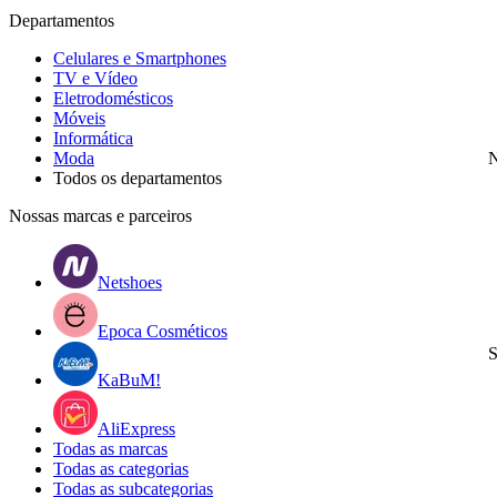
Departamentos
Celulares e Smartphones
TV e Vídeo
Eletrodomésticos
Móveis
Informática
Moda
N
Todos os departamentos
Nossas marcas e parceiros
Netshoes
Epoca Cosméticos
S
KaBuM!
AliExpress
Todas as marcas
Todas as categorias
Todas as subcategorias