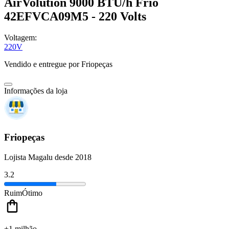
AirVolution 9000 BTU/h Frio
42EFVCA09M5 - 220 Volts
Voltagem:
220V
Vendido e entregue por
Friopeças
Informações da loja
Friopeças
Lojista Magalu desde 2018
3.2
Ruim
Ótimo
+1 milhão