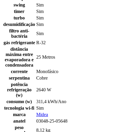
swing
Sim
timer
Sim
turbo
Sim
desumidificação
Sim
filtro anti-
Sim
bactéria
gás refrigerante
R-32
distância
máxima entre
25 Metros
evaporadora e
condensadora
corrente
Monofásico
serpentina
Cobre
potência
refrigeração
2640 W
(w)
consumo (w)
311,4 kWh/Ano
tecnologia wi-fi
Sim
marca
Midea
anatel
03048-25-05648
peso
8,12 kg