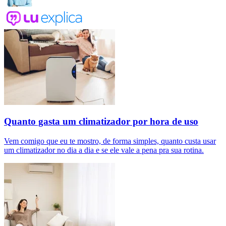
Quanto gasta um climatizador por hora de uso
Vem comigo que eu te mostro, de forma simples, quanto custa usar
um climatizador no dia a dia e se ele vale a pena pra sua rotina.