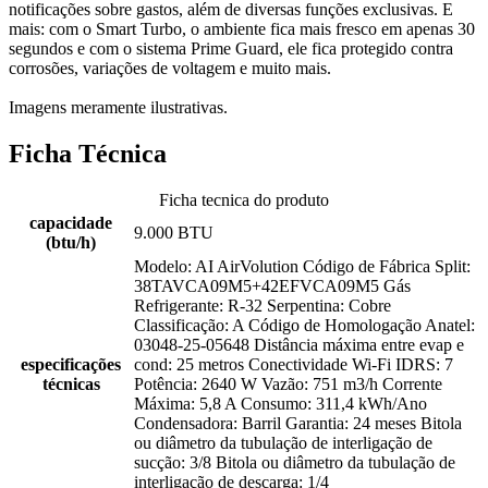
notificações sobre gastos, além de diversas funções exclusivas. E
mais: com o Smart Turbo, o ambiente fica mais fresco em apenas 30
segundos e com o sistema Prime Guard, ele fica protegido contra
corrosões, variações de voltagem e muito mais.
Imagens meramente ilustrativas.
Ficha Técnica
Ficha tecnica do produto
capacidade
9.000 BTU
(btu/h)
Modelo: AI AirVolution Código de Fábrica Split:
38TAVCA09M5+42EFVCA09M5 Gás
Refrigerante: R-32 Serpentina: Cobre
Classificação: A Código de Homologação Anatel:
03048-25-05648 Distância máxima entre evap e
especificações
cond: 25 metros Conectividade Wi-Fi IDRS: 7
técnicas
Potência: 2640 W Vazão: 751 m3/h Corrente
Máxima: 5,8 A Consumo: 311,4 kWh/Ano
Condensadora: Barril Garantia: 24 meses Bitola
ou diâmetro da tubulação de interligação de
sucção: 3/8 Bitola ou diâmetro da tubulação de
interligação de descarga: 1/4