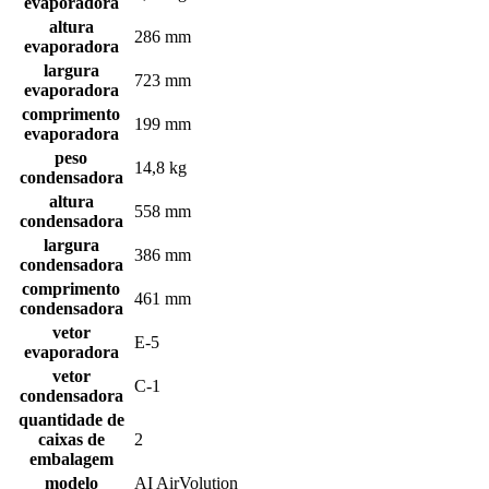
evaporadora
altura
286 mm
evaporadora
largura
723 mm
evaporadora
comprimento
199 mm
evaporadora
peso
14,8 kg
condensadora
altura
558 mm
condensadora
largura
386 mm
condensadora
comprimento
461 mm
condensadora
vetor
E-5
evaporadora
vetor
C-1
condensadora
quantidade de
caixas de
2
embalagem
modelo
AI AirVolution