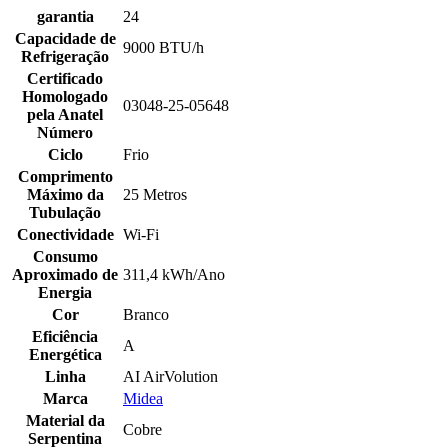
garantia
24
Capacidade de
9000 BTU/h
Refrigeração
Certificado
Homologado
03048-25-05648
pela Anatel
Número
Ciclo
Frio
Comprimento
Máximo da
25 Metros
Tubulação
Conectividade
Wi-Fi
Consumo
Aproximado de
311,4 kWh/Ano
Energia
Cor
Branco
Eficiência
A
Energética
Linha
AI AirVolution
Marca
Midea
Material da
Cobre
Serpentina