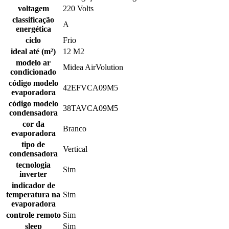
voltagem
220 Volts
classificação
A
energética
ciclo
Frio
ideal até (m²)
12 M2
modelo ar
Midea AirVolution
condicionado
código modelo
42EFVCA09M5
evaporadora
código modelo
38TAVCA09M5
condensadora
cor da
Branco
evaporadora
tipo de
Vertical
condensadora
tecnologia
Sim
inverter
indicador de
temperatura na
Sim
evaporadora
controle remoto
Sim
sleep
Sim