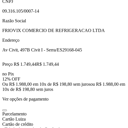
CNPJ
09.316.105/0007-14
Razão Social
FRIOVIX COMERCIO DE REFRIGERACAO LTDA
Endereço
Av Civit, 497
B Civit I - Serra/ES
29168-045
Preço R$ 1.749,44
R$
1.749
,
44
no Pix
12% OFF
Ou R$ 1.988,00 em 10x de R$ 198,80 sem juros
ou
R$ 1.988,00
em
10
x de
R$ 198,80
sem juros
Ver opções de pagamento
Parcelamento
Cartão Luiza
Cartão de crédito