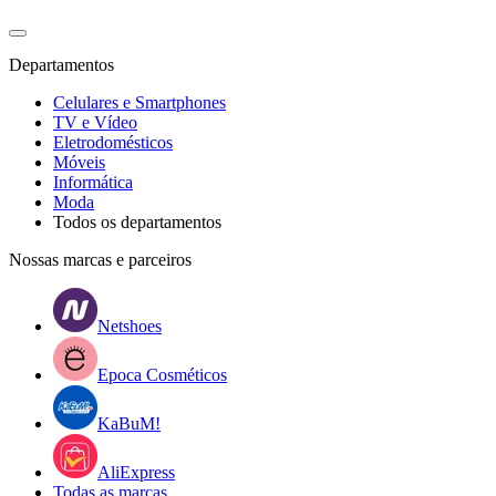
Departamentos
Celulares e Smartphones
TV e Vídeo
Eletrodomésticos
Móveis
Informática
Moda
Todos os departamentos
Nossas marcas e parceiros
Netshoes
Epoca Cosméticos
KaBuM!
AliExpress
Todas as marcas